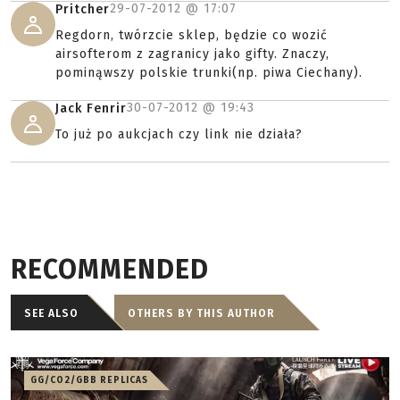
29-07-2012 @
17:07
Pritcher
Regdorn, twórzcie sklep, będzie co wozić
airsofterom z zagranicy jako gifty. Znaczy,
pominąwszy polskie trunki(np. piwa Ciechany).
30-07-2012 @
19:43
Jack Fenrir
To już po aukcjach czy link nie działa?
RECOMMENDED
SEE ALSO
OTHERS BY THIS AUTHOR
GG/CO2/GBB REPLICAS