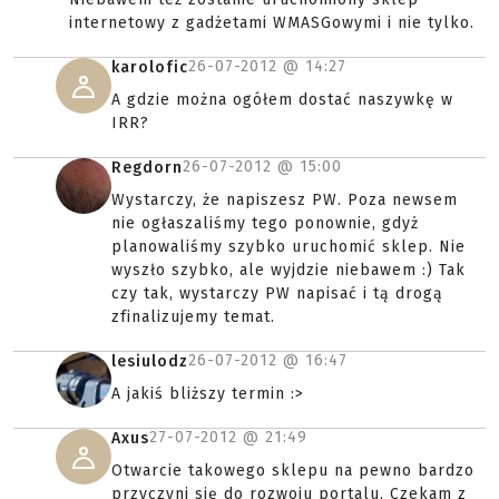
internetowy z gadżetami WMASGowymi i nie tylko.
26-07-2012 @
14:27
karolofic
A gdzie można ogółem dostać naszywkę w
IRR?
26-07-2012 @
15:00
Regdorn
Wystarczy, że napiszesz PW. Poza newsem
nie ogłaszaliśmy tego ponownie, gdyż
planowaliśmy szybko uruchomić sklep. Nie
wyszło szybko, ale wyjdzie niebawem :) Tak
czy tak, wystarczy PW napisać i tą drogą
zfinalizujemy temat.
26-07-2012 @
16:47
lesiulodz
A jakiś bliższy termin :>
27-07-2012 @
21:49
Axus
Otwarcie takowego sklepu na pewno bardzo
przyczyni się do rozwoju portalu. Czekam z