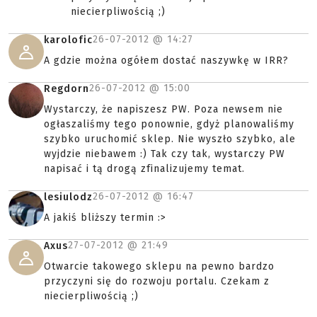
niecierpliwością ;)
26-07-2012 @
14:27
karolofic
A gdzie można ogółem dostać naszywkę w IRR?
26-07-2012 @
15:00
Regdorn
Wystarczy, że napiszesz PW. Poza newsem nie
ogłaszaliśmy tego ponownie, gdyż planowaliśmy
szybko uruchomić sklep. Nie wyszło szybko, ale
wyjdzie niebawem :) Tak czy tak, wystarczy PW
napisać i tą drogą zfinalizujemy temat.
26-07-2012 @
16:47
lesiulodz
A jakiś bliższy termin :>
27-07-2012 @
21:49
Axus
Otwarcie takowego sklepu na pewno bardzo
przyczyni się do rozwoju portalu. Czekam z
niecierpliwością ;)