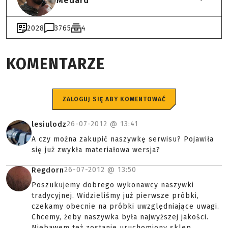
Medard
2028
3765
4
KOMENTARZE
ZALOGUJ SIĘ ABY KOMENTOWAĆ
26-07-2012 @
13:41
lesiulodz
A czy można zakupić naszywkę serwisu? Pojawiła
się już zwykła materiałowa wersja?
26-07-2012 @
13:50
Regdorn
Poszukujemy dobrego wykonawcy naszywki
tradycyjnej. Widzieliśmy już pierwsze próbki,
czekamy obecnie na próbki uwzględniające uwagi.
Chcemy, żeby naszywka była najwyższej jakości.
Niebawem też zostanie uruchomiony sklep