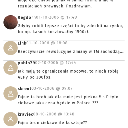
moje oko chyba jednak w samej firmie a nie w
regulacjach prawnych. Pozdrawiam.
01-10-2006 @
17:48
Regdorn
Gdyby robili lepsze części to by zdechli na rynku,
bo np. kałach kosztowałby 1500zł.
01-10-2006 @
18:08
Link
Rzeczywiście rewolucyjne zmiany w TM zachodzą....
02-10-2006 @
17:44
pablo79
Jak mają te ograniczenia mocowe, to niech robią
AEPy po 300fps.
03-10-2006 @
09:07
skrent
Fajnie ta broń jak dla mnie jest piekna !! :-D tylo
ciekawe jaka cena będzie w Polsce ???
08-10-2006 @
13:48
kraviec
Fajna bron ciekawe ile kosztuje??