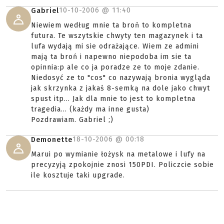
10-10-2006 @
11:40
Gabriel
Niewiem według mnie ta broń to kompletna
futura. Te wszytskie chwyty ten magazynek i ta
lufa wydają mi sie odrażające. Wiem ze admini
mają ta broń i napewno niepodoba im sie ta
opinnia:p ale co ja poradze ze to moje zdanie.
Niedosyć ze to "cos" co nazywają bronia wygląda
jak skrzynka z jakaś 8-semką na dole jako chwyt
spust itp... Jak dla mnie to jest to kompletna
tragedia... (każdy ma inne gusta)
Pozdrawiam. Gabriel ;)
18-10-2006 @
00:18
Demonette
Marui po wymianie łożysk na metalowe i lufy na
precyzyją zpokojnie znosi 150PDI. Policzcie sobie
ile kosztuje taki upgrade.