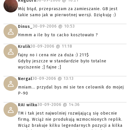
30-09-2006 @
10:21
Regdorn
Mój błąd, przepraszam za zamieszanie. GB jest
takie samo jak w pierwotnej wersji. Dziękuję :)
30-09-2006 @
10:53
Dinus_
Hmmm a ile by to cacko kosztowało ?
30-09-2006 @
11:18
Krulik
fajny no i cena nie za duża :) 211$
Gdyby jeszcze w standardzie było totalne
wyciszenie ;] fajne ;]
30-09-2006 @
13:13
Nergal
mniam... przydal bys mi sie ten celownik do mojej
P-90
30-09-2006 @
14:36
RAI wilku
TM i tak jest najwolniej rozwijającą się obecnie
firmą. Wciąż nie produkują wzmocnionych replik.
Wciąz brakuje kilku legendarnych pozycji a kilka