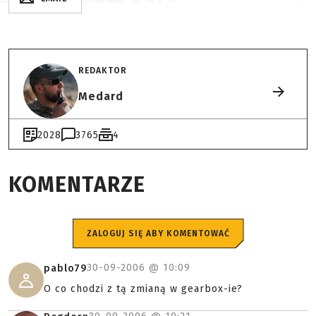
REDAKTOR
Medard
2028
3765
4
KOMENTARZE
ZALOGUJ SIĘ ABY KOMENTOWAĆ
30-09-2006 @
10:09
pablo79
O co chodzi z tą zmianą w gearbox-ie?