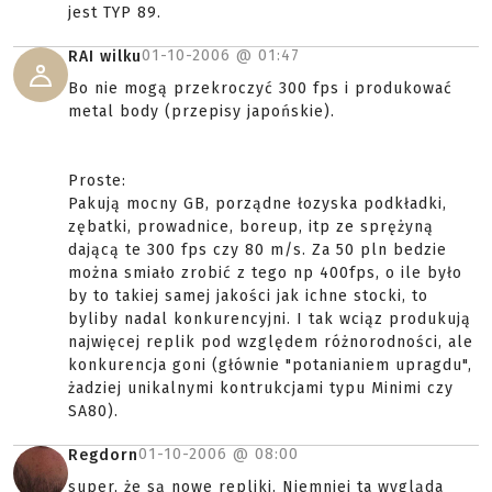
jest TYP 89.
01-10-2006 @
01:47
RAI wilku
Bo nie mogą przekroczyć 300 fps i produkować
metal body (przepisy japońskie).
Proste:
Pakują mocny GB, porządne łozyska podkładki,
zębatki, prowadnice, boreup, itp ze sprężyną
dającą te 300 fps czy 80 m/s. Za 50 pln bedzie
można smiało zrobić z tego np 400fps, o ile było
by to takiej samej jakości jak ichne stocki, to
byliby nadal konkurencyjni. I tak wciąz produkują
najwięcej replik pod względem różnorodności, ale
konkurencja goni (głównie "potanianiem upragdu",
żadziej unikalnymi kontrukcjami typu Minimi czy
SA80).
01-10-2006 @
08:00
Regdorn
super, że są nowe repliki. Niemniej ta wygląda