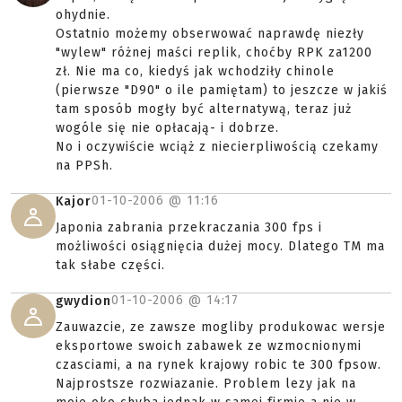
ohydnie.
Ostatnio możemy obserwować naprawdę niezły
"wylew" różnej maści replik, choćby RPK za1200
zł. Nie ma co, kiedyś jak wchodziły chinole
(pierwsze "D90" o ile pamiętam) to jeszcze w jakiś
tam sposób mogły być alternatywą, teraz już
wogóle się nie opłacają- i dobrze.
No i oczywiście wciąż z niecierpliwością czekamy
na PPSh.
01-10-2006 @
11:16
Kajor
Japonia zabrania przekraczania 300 fps i
możliwości osiągnięcia dużej mocy. Dlatego TM ma
tak słabe części.
01-10-2006 @
14:17
gwydion
Zauwazcie, ze zawsze mogliby produkowac wersje
eksportowe swoich zabawek ze wzmocnionymi
czasciami, a na rynek krajowy robic te 300 fpsow.
Najprostsze rozwiazanie. Problem lezy jak na