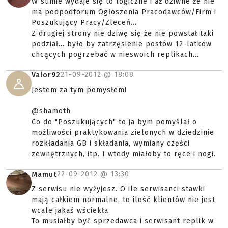
W sumie wydaje się to logiczne i aż dziwne że nie
ma podpodforum Ogłoszenia Pracodawców/Firm i
Poszukujący Pracy/Zleceń...
Z drugiej strony nie dziwę się że nie powstał taki
podział... było by zatrzęsienie postów 12-latków
chcących pogrzebać w nieswoich replikach...
21-09-2012 @
18:08
Valor92
Jestem za tym pomysłem!
@shamoth
Co do "Poszukujących" to ja bym pomyślał o
możliwości praktykowania zielonych w dziedzinie
rozkładania GB i składania, wymiany części
zewnętrznych, itp. I wtedy miałoby to ręce i nogi.
22-09-2012 @
13:30
Mamut
Z serwisu nie wyżyjesz. O ile serwisanci stawki
mają całkiem normalne, to ilość klientów nie jest
wcale jakaś wściekła.
To musiałby być sprzedawca i serwisant replik w