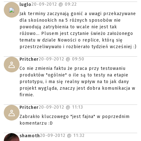
20-09-2012 @
09:22
luglo
Jak terminy zaczynają gonić a uwagi przekazywane
dla skośnookich na 5 różnych sposobów nie
powodują zatrybienia to wcale nie jest tak
różowo... Plusem jest czytanie świeżo założonego
tematu w dziale Nowości o replice, którą się
przestrzeliwywało i rozbierało tydzień wcześniej :)
20-09-2012 @
09:50
Pritcher
Co nie zmienia faktu że praca przy testowaniu
produktów "ogólnie" o ile są to testy na etapie
prototypu, i ma się realny wpływ na to jak dany
projekt wygląda, znaczy jest dobra komunikacja w
firmie.
20-09-2012 @
11:13
Pritcher
Zabrakło kluczowego "jest fajna" w poprzednim
komentarzu :D
20-09-2012 @
11:32
shamoth