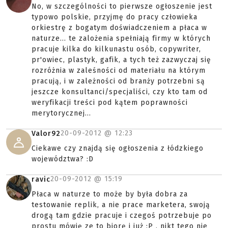
No, w szczególności to pierwsze ogłoszenie jest
typowo polskie, przyjmę do pracy człowieka
orkiestrę z bogatym doświadczeniem a płaca w
naturze... te zalożenia spełniają firmy w których
pracuje kilka do kilkunastu osób, copywriter,
pr'owiec, plastyk, gafik, a tych też zazwyczaj się
rozróżnia w zaleśności od materiału na którym
pracują, i w zależności od branży potrzebni są
jeszcze konsultanci/specjaliści, czy kto tam od
weryfikacji treści pod kątem poprawności
merytorycznej...
20-09-2012 @
12:23
Valor92
Ciekawe czy znajdą się ogłoszenia z łódzkiego
województwa? :D
20-09-2012 @
15:19
ravic
Płaca w naturze to może by była dobra za
testowanie replik, a nie prace marketera, swoją
drogą tam gdzie pracuje i czegoś potrzebuje po
prostu mówię ze to biorę i już :P , nikt tego nie