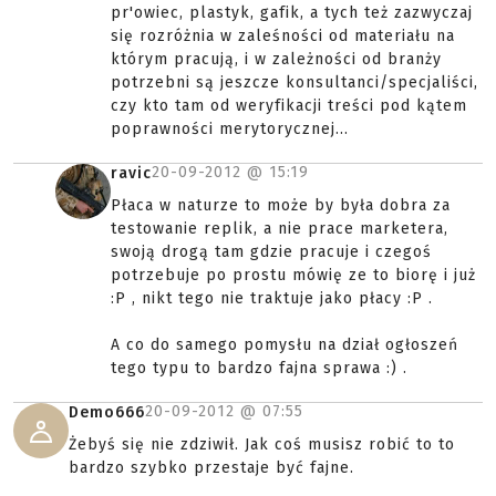
pr'owiec, plastyk, gafik, a tych też zazwyczaj
się rozróżnia w zaleśności od materiału na
którym pracują, i w zależności od branży
potrzebni są jeszcze konsultanci/specjaliści,
czy kto tam od weryfikacji treści pod kątem
poprawności merytorycznej...
20-09-2012 @
15:19
ravic
Płaca w naturze to może by była dobra za
testowanie replik, a nie prace marketera,
swoją drogą tam gdzie pracuje i czegoś
potrzebuje po prostu mówię ze to biorę i już
:P , nikt tego nie traktuje jako płacy :P .
A co do samego pomysłu na dział ogłoszeń
tego typu to bardzo fajna sprawa :) .
20-09-2012 @
07:55
Demo666
Żebyś się nie zdziwił. Jak coś musisz robić to to
bardzo szybko przestaje być fajne.