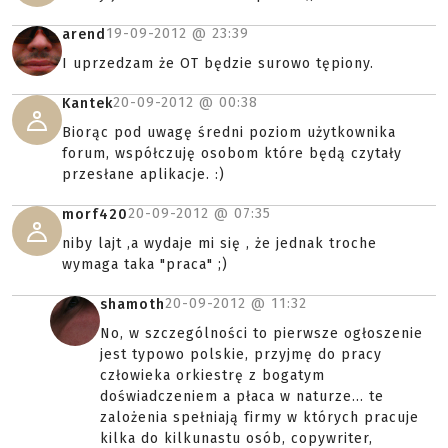
19-09-2012 @
23:39
arend
I uprzedzam że OT będzie surowo tępiony.
20-09-2012 @
00:38
Kantek
Biorąc pod uwagę średni poziom użytkownika
forum, współczuję osobom które będą czytały
przesłane aplikacje. :)
20-09-2012 @
07:35
morf420
niby lajt ,a wydaje mi się , że jednak troche
wymaga taka "praca" ;)
20-09-2012 @
11:32
shamoth
No, w szczególności to pierwsze ogłoszenie
jest typowo polskie, przyjmę do pracy
człowieka orkiestrę z bogatym
doświadczeniem a płaca w naturze... te
zalożenia spełniają firmy w których pracuje
kilka do kilkunastu osób, copywriter,