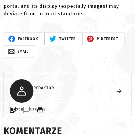
portal and its display (especially images) may
deviate from current standards.
FACEBOOK
TWITTER
PINTEREST
EMAIL
REDAKTOR
228
473
4
KOMENTARZE