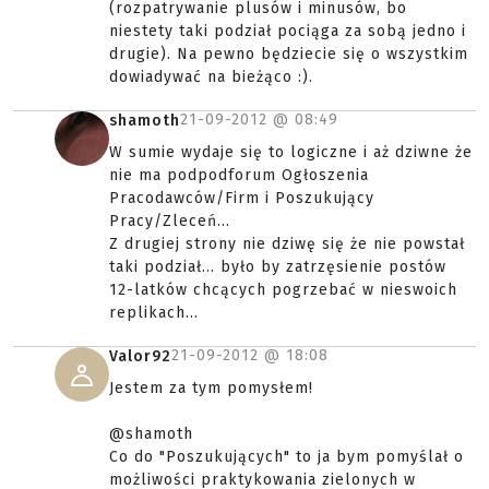
(rozpatrywanie plusów i minusów, bo
niestety taki podział pociąga za sobą jedno i
drugie). Na pewno będziecie się o wszystkim
dowiadywać na bieżąco :).
21-09-2012 @
08:49
shamoth
W sumie wydaje się to logiczne i aż dziwne że
nie ma podpodforum Ogłoszenia
Pracodawców/Firm i Poszukujący
Pracy/Zleceń...
Z drugiej strony nie dziwę się że nie powstał
taki podział... było by zatrzęsienie postów
12-latków chcących pogrzebać w nieswoich
replikach...
21-09-2012 @
18:08
Valor92
Jestem za tym pomysłem!
@shamoth
Co do "Poszukujących" to ja bym pomyślał o
możliwości praktykowania zielonych w