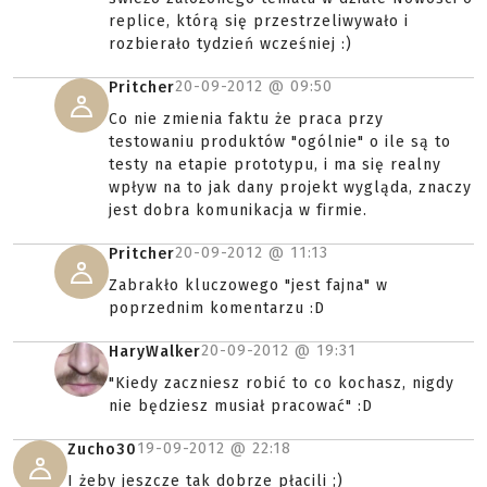
replice, którą się przestrzeliwywało i
rozbierało tydzień wcześniej :)
20-09-2012 @
09:50
Pritcher
Co nie zmienia faktu że praca przy
testowaniu produktów "ogólnie" o ile są to
testy na etapie prototypu, i ma się realny
wpływ na to jak dany projekt wygląda, znaczy
jest dobra komunikacja w firmie.
20-09-2012 @
11:13
Pritcher
Zabrakło kluczowego "jest fajna" w
poprzednim komentarzu :D
20-09-2012 @
19:31
HaryWalker
"Kiedy zaczniesz robić to co kochasz, nigdy
nie będziesz musiał pracować" :D
19-09-2012 @
22:18
Zucho30
I żeby jeszcze tak dobrze płacili ;)