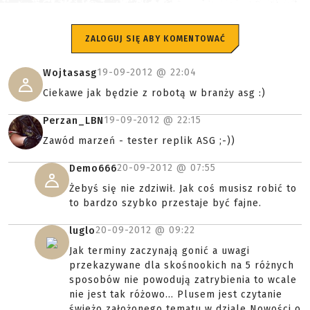
ZALOGUJ SIĘ ABY KOMENTOWAĆ
19-09-2012 @
22:04
Wojtasasg
Ciekawe jak będzie z robotą w branży asg :)
19-09-2012 @
22:15
Perzan_LBN
Zawód marzeń - tester replik ASG ;-))
20-09-2012 @
07:55
Demo666
Żebyś się nie zdziwił. Jak coś musisz robić to
to bardzo szybko przestaje być fajne.
20-09-2012 @
09:22
luglo
Jak terminy zaczynają gonić a uwagi
przekazywane dla skośnookich na 5 różnych
sposobów nie powodują zatrybienia to wcale
nie jest tak różowo... Plusem jest czytanie
świeżo założonego tematu w dziale Nowości o