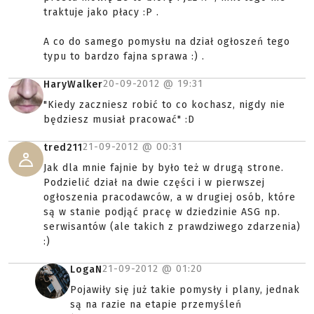
traktuje jako płacy :P .
A co do samego pomysłu na dział ogłoszeń tego
typu to bardzo fajna sprawa :) .
20-09-2012 @
19:31
HaryWalker
"Kiedy zaczniesz robić to co kochasz, nigdy nie
będziesz musiał pracować" :D
21-09-2012 @
00:31
tred211
Jak dla mnie fajnie by było też w drugą strone.
Podzielić dział na dwie części i w pierwszej
ogłoszenia pracodawców, a w drugiej osób, które
są w stanie podjąć pracę w dziedzinie ASG np.
serwisantów (ale takich z prawdziwego zdarzenia)
:)
21-09-2012 @
01:20
LogaN
Pojawiły się już takie pomysły i plany, jednak
są na razie na etapie przemyśleń