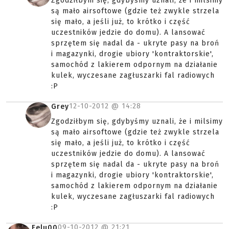
Zgodziłbym się, gdybyśmy uznali, że i milsimy
są mało airsoftowe (gdzie też zwykle strzela
się mało, a jeśli już, to krótko i część
uczestników jedzie do domu). A lansować
sprzętem się nadal da - ukryte pasy na broń
i magazynki, drogie ubiory 'kontraktorskie',
samochód z lakierem odpornym na działanie
kulek, wyczesane zagłuszarki fal radiowych
:P
12-10-2012 @
14:28
Grey
Zgodziłbym się, gdybyśmy uznali, że i milsimy
są mało airsoftowe (gdzie też zwykle strzela
się mało, a jeśli już, to krótko i część
uczestników jedzie do domu). A lansować
sprzętem się nadal da - ukryte pasy na broń
i magazynki, drogie ubiory 'kontraktorskie',
samochód z lakierem odpornym na działanie
kulek, wyczesane zagłuszarki fal radiowych
:P
09-10-2012 @
21:21
Felu00