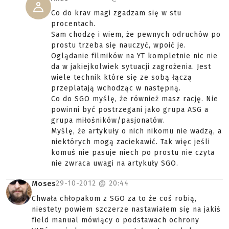
Co do krav magi zgadzam się w stu
procentach.
Sam chodzę i wiem, że pewnych odruchów po
prostu trzeba się nauczyć, wpoić je.
Oglądanie filmików na YT kompletnie nic nie
da w jakiejkolwiek sytuacji zagrożenia. Jest
wiele technik które się ze sobą łączą
przeplatają wchodząc w następną.
Co do SGO myślę, że również masz rację. Nie
powinni być postrzegani jako grupa ASG a
grupa miłośników/pasjonatów.
Myślę, że artykuły o nich nikomu nie wadzą, a
niektórych mogą zaciekawić. Tak więc jeśli
komuś nie pasuje niech po prostu nie czyta
nie zwraca uwagi na artykuły SGO.
29-10-2012 @
20:44
Moses
Chwała chłopakom z SGO za to że coś robią,
niestety powiem szczerze nastawiałem się na jakiś
field manual mówiący o podstawach ochrony