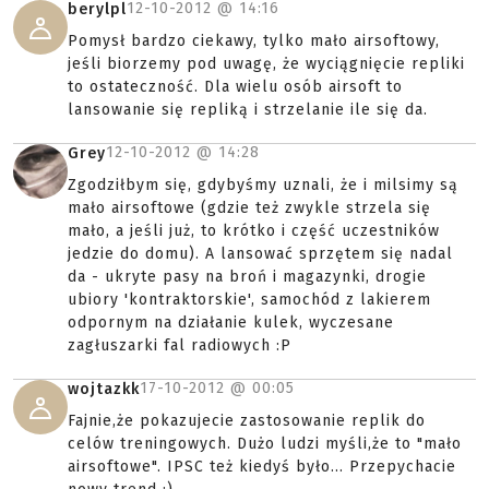
12-10-2012 @
14:16
berylpl
Pomysł bardzo ciekawy, tylko mało airsoftowy,
jeśli biorzemy pod uwagę, że wyciągnięcie repliki
to ostateczność. Dla wielu osób airsoft to
lansowanie się repliką i strzelanie ile się da.
12-10-2012 @
14:28
Grey
Zgodziłbym się, gdybyśmy uznali, że i milsimy są
mało airsoftowe (gdzie też zwykle strzela się
mało, a jeśli już, to krótko i część uczestników
jedzie do domu). A lansować sprzętem się nadal
da - ukryte pasy na broń i magazynki, drogie
ubiory 'kontraktorskie', samochód z lakierem
odpornym na działanie kulek, wyczesane
zagłuszarki fal radiowych :P
17-10-2012 @
00:05
wojtazkk
Fajnie,że pokazujecie zastosowanie replik do
celów treningowych. Dużo ludzi myśli,że to "mało
airsoftowe". IPSC też kiedyś było... Przepychacie