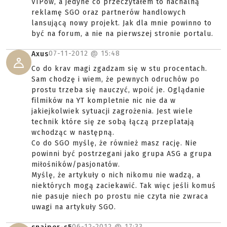
VIPów, a jedyne co przeczytałem to nachalną
reklamę SGO oraz partnerów handlowych
lansującą nowy projekt. Jak dla mnie powinno to
być na forum, a nie na pierwszej stronie portalu.
07-11-2012 @
15:48
Axus
Co do krav magi zgadzam się w stu procentach.
Sam chodzę i wiem, że pewnych odruchów po
prostu trzeba się nauczyć, wpoić je. Oglądanie
filmików na YT kompletnie nic nie da w
jakiejkolwiek sytuacji zagrożenia. Jest wiele
technik które się ze sobą łączą przeplatają
wchodząc w następną.
Co do SGO myślę, że również masz rację. Nie
powinni być postrzegani jako grupa ASG a grupa
miłośników/pasjonatów.
Myślę, że artykuły o nich nikomu nie wadzą, a
niektórych mogą zaciekawić. Tak więc jeśli komuś
nie pasuje niech po prostu nie czyta nie zwraca
uwagi na artykuły SGO.
06-12-2012 @
17:33