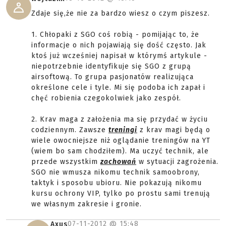
Zdaje się,że nie za bardzo wiesz o czym piszesz.
1. Chłopaki z SGO coś robią - pomijając to, że
informacje o nich pojawiają się dość często. Jak
ktoś już wcześniej napisał w którymś artykule -
niepotrzebnie identyfikuje się SGO z grupą
airsoftową. To grupa pasjonatów realizująca
określone cele i tyle. Mi się podoba ich zapał i
chęć robienia czegokolwiek jako zespół.
2. Krav maga z założenia ma się przydać w życiu
codziennym. Zawsze
treningi
z krav magi będą o
wiele owocniejsze niż oglądanie treningów na YT
(wiem bo sam chodziłem). Ma uczyć technik, ale
przede wszystkim
zachowań
w sytuacji zagrożenia.
SGO nie wmusza nikomu technik samoobrony,
taktyk i sposobu ubioru. Nie pokazują nikomu
kursu ochrony VIP, tylko po prostu sami trenują
we własnym zakresie i gronie.
07-11-2012 @
15:48
Axus