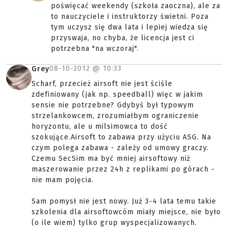
poświęcać weekendy (szkoła zaoczna), ale za
to nauczyciele i instruktorzy świetni. Poza
tym uczysz się dwa lata i lepiej wiedza się
przyswaja, no chyba, że licencja jest ci
potrzebna "na wczoraj".
08-10-2012 @
10:33
Grey
Scharf, przecież airsoft nie jest ściśle
zdefiniowany (jak np. speedball) więc w jakim
sensie nie potrzebne? Gdybyś był typowym
strzelankowcem, zrozumiałbym ograniczenie
horyzontu, ale u milsimowca to dość
szokujące.Airsoft to zabawa przy użyciu ASG. Na
czym polega zabawa - zależy od umowy graczy.
Czemu SecSim ma być mniej airsoftowy niż
maszerowanie przez 24h z replikami po górach -
nie mam pojęcia.
Sam pomysł nie jest nowy. Już 3-4 lata temu takie
szkolenia dla airsoftowcóm miały miejsce, nie było
(o ile wiem) tylko grup wyspecjalizowanych.