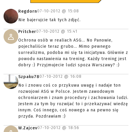
07-10-2012 @
15:08
Regdorn
Nie bajerujcie tak tych zdjęć.
07-10-2012 @
15:41
Pritcher
Ochrona osób w realiach ASG... No Panowie,
pojechaliście teraz grubo... Mimo pewnego
surrealizmu, podoba mi się ta inicjatywa. Głównie z
powodu nastawienia na trening. Każdy trening jest
dobry :) Przyjmujecie ludzi spoza Warszawy? :)
07-10-2012 @
16:08
Szpaku78
No i znowu coś co przykuwa uwagę i nadaje ton
rozwojowi ASG w Polsce. Jestem zawodowym
ochroniarzem i znam procedury i zachowania ludzi.
Jestem za tym by rozwijać to i przekazywać wiedzę
innym. Coś innego, coś nowego a na pewno się
przyda. Pozdrawiam :)
07-10-2012 @
18:56
W.Zajcev