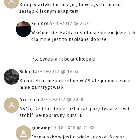
Kolejny artykuł o niczym, to wszystko można
zastąpić jednym akapitem.
09-10-2012 @
21:21
Felu00
Właśnie nie. Każdy coś dla siebie znajdzie, jak
dla mnie jest to napisane dobrze.
PS. Świetna robota Chłopaki.
07-10-2012 @
19:53
Scharf
Kompletnie niepotrzebne w AS ale jednocześnie
mnie zaintrygowało.
07-10-2012 @
20:30
MoreLike
Myślę, że i tak lepiej uzbierać parę tysiaczków i
zrobić pełnoprawny kurs :D
10-10-2012 @
11:38
gumamp
Forma szkoły jest o wiele lepsza. Musisz