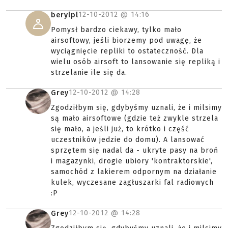
12-10-2012 @
14:16
berylpl
Pomysł bardzo ciekawy, tylko mało
airsoftowy, jeśli biorzemy pod uwagę, że
wyciągnięcie repliki to ostateczność. Dla
wielu osób airsoft to lansowanie się repliką i
strzelanie ile się da.
12-10-2012 @
14:28
Grey
Zgodziłbym się, gdybyśmy uznali, że i milsimy
są mało airsoftowe (gdzie też zwykle strzela
się mało, a jeśli już, to krótko i część
uczestników jedzie do domu). A lansować
sprzętem się nadal da - ukryte pasy na broń
i magazynki, drogie ubiory 'kontraktorskie',
samochód z lakierem odpornym na działanie
kulek, wyczesane zagłuszarki fal radiowych
:P
12-10-2012 @
14:28
Grey