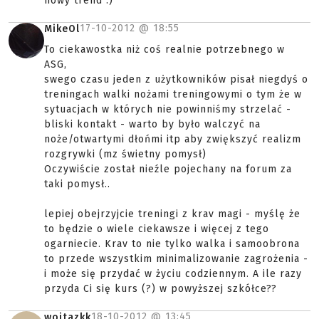
nowy trend :)
17-10-2012 @
18:55
MikeOl
To ciekawostka niż coś realnie potrzebnego w
ASG,
swego czasu jeden z użytkowników pisał niegdyś o
treningach walki nożami treningowymi o tym że w
sytuacjach w których nie powinniśmy strzelać -
bliski kontakt - warto by było walczyć na
noże/otwartymi dłońmi itp aby zwiększyć realizm
rozgrywki (mz świetny pomysł)
Oczywiście został nieźle pojechany na forum za
taki pomysł..
lepiej obejrzyjcie treningi z krav magi - myślę że
to będzie o wiele ciekawsze i więcej z tego
ogarniecie. Krav to nie tylko walka i samoobrona
to przede wszystkim minimalizowanie zagrożenia -
i może się przydać w życiu codziennym. A ile razy
przyda Ci się kurs (?) w powyższej szkółce??
18-10-2012 @
13:45
wojtazkk