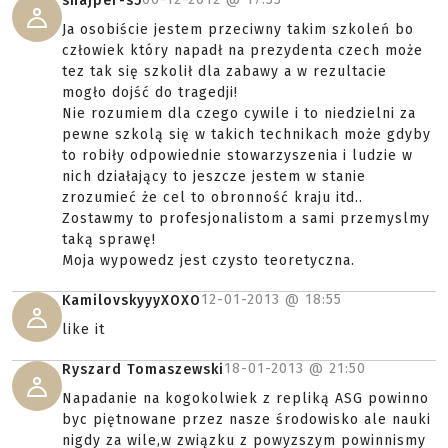
snajper-s5
Ja osobiście jestem przeciwny takim szkoleń bo
człowiek który napadł na prezydenta czech może
tez tak się szkolił dla zabawy a w rezultacie
mogło dojść do tragedji!
Nie rozumiem dla czego cywile i to niedzielni za
pewne szkolą się w takich technikach może gdyby
to robiły odpowiednie stowarzyszenia i ludzie w
nich działający to jeszcze jestem w stanie
zrozumieć że cel to obronność kraju itd..
Zostawmy to profesjonalistom a sami przemyslmy
taką sprawę!
Moja wypowedz jest czysto teoretyczna.
12-01-2013 @
18:55
KamilovskyyyXOXO
like it
18-01-2013 @
21:50
Ryszard Tomaszewski
Napadanie na kogokolwiek z repliką ASG powinno
byc piętnowane przez nasze środowisko ale nauki
nigdy za wile,w związku z powyzszym powinnismy