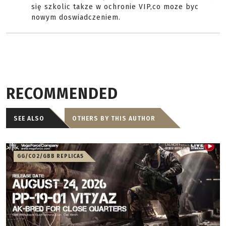
się szkolic takze w ochronie VIP,co moze byc
nowym doswiadczeniem.
RECOMMENDED
SEE ALSO
OTHERS BY THIS AUTHOR
GG/CO2/GBB REPLICAS