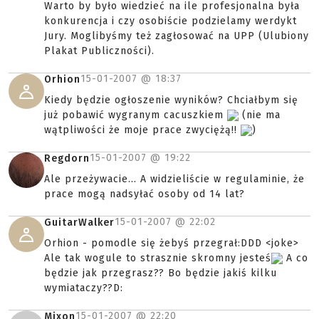
Warto by było wiedzieć na ile profesjonalna była
konkurencja i czy osobiście podzielamy werdykt
Jury. Moglibyśmy też zagłosować na UPP (Ulubiony
Plakat Publiczności).
15-01-2007 @
18:37
Orhion
Kiedy będzie ogłoszenie wyników? Chciałbym się
już pobawić wygranym cacuszkiem
(nie ma
wątpliwości że moje prace zwyciężą!!
)
15-01-2007 @
19:22
Regdorn
Ale przeżywacie... A widzieliście w regulaminie, że
prace mogą nadsyłać osoby od 14 lat?
15-01-2007 @
22:02
GuitarWalker
Orhion - pomodle się żebyś przegrał:DDD <joke>
Ale tak wogule to strasznie skromny jesteś
A co
będzie jak przegrasz?? Bo będzie jakiś kilku
wymiataczy??D:
15-01-2007 @
22:20
Mixon