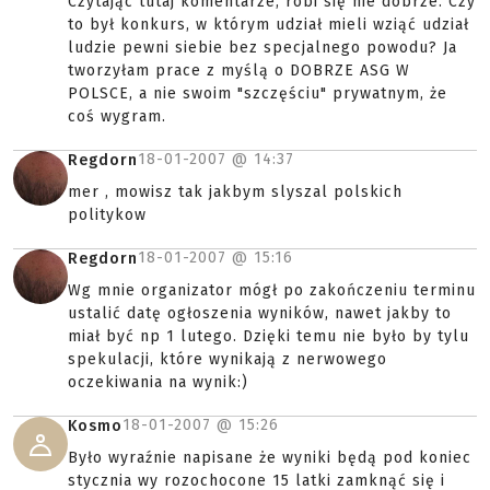
Czytając tutaj komentarze, robi się nie dobrze. Czy
to był konkurs, w którym udział mieli wziąć udział
ludzie pewni siebie bez specjalnego powodu? Ja
tworzyłam prace z myślą o DOBRZE ASG W
POLSCE, a nie swoim "szczęściu" prywatnym, że
coś wygram.
18-01-2007 @
14:37
Regdorn
mer , mowisz tak jakbym slyszal polskich
politykow
18-01-2007 @
15:16
Regdorn
Wg mnie organizator mógł po zakończeniu terminu
ustalić datę ogłoszenia wyników, nawet jakby to
miał być np 1 lutego. Dzięki temu nie było by tylu
spekulacji, które wynikają z nerwowego
oczekiwania na wynik:)
18-01-2007 @
15:26
Kosmo
Było wyraźnie napisane że wyniki będą pod koniec
stycznia wy rozochocone 15 latki zamknąć się i