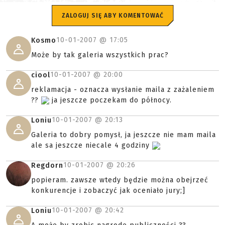
ZALOGUJ SIĘ ABY KOMENTOWAĆ
10-01-2007 @
17:05
Kosmo
Może by tak galeria wszystkich prac?
10-01-2007 @
20:00
ciool
reklamacja - oznacza wysłanie maila z zażaleniem
??
ja jeszcze poczekam do północy.
10-01-2007 @
20:13
Loniu
Galeria to dobry pomysł, ja jeszcze nie mam maila
ale sa jeszcze niecale 4 godziny
10-01-2007 @
20:26
Regdorn
popieram. zawsze wtedy będzie można obejrzeć
konkurencje i zobaczyć jak oceniało jury;]
10-01-2007 @
20:42
Loniu