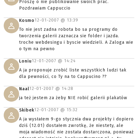
Proszę o nie publikowanie swoich prac.
Pozdrawiam Cappuccio
12-01-2007 @
13:39
Kosmo
To nie jest zadna robota bo sa programy do
tworzenia galerii zaznacza sie folder i jazda.
troche webdesingu i byscie wiedzieli. A Zaloga wie
o tym na pewno
12-01-2007 @
14:24
Loniu
A ja proponuje zrobić liste wszystkich ludzi tak
dla pewności, co Ty na to Cappucino ??
12-01-2007 @
14:28
Naal
ja też jestem za żeby NIE robić galerii plakatów
12-01-2007 @
15:32
Skibek
A ja wysłałem 9-go stycznia dwa projekty i dopiero
dziś (12.01) dostałem zwrotkę, że niestety, ale
moja wiadomość nie została dostarczona, ponieważ