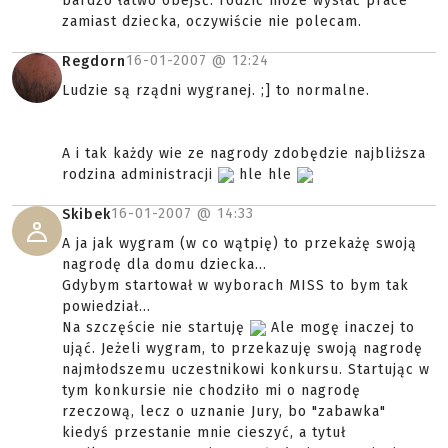
bardzo łatwo obejść: rodzic moze wysłać prace
zamiast dziecka, oczywiście nie polecam.
16-01-2007 @
12:24
Regdorn
Ludzie są rządni wygranej. ;] to normalne.
A i tak każdy wie ze nagrody zdobędzie najbliższa
rodzina administracji
hle hle
16-01-2007 @
14:33
Skibek
A ja jak wygram (w co wątpię) to przekażę swoją
nagrodę dla domu dziecka...
Gdybym startował w wyborach MISS to bym tak
powiedział...
Na szczęście nie startuję
Ale mogę inaczej to
ująć. Jeżeli wygram, to przekazuję swoją nagrodę
najmłodszemu uczestnikowi konkursu. Startując w
tym konkursie nie chodziło mi o nagrodę
rzeczową, lecz o uznanie Jury, bo "zabawka"
kiedyś przestanie mnie cieszyć, a tytuł