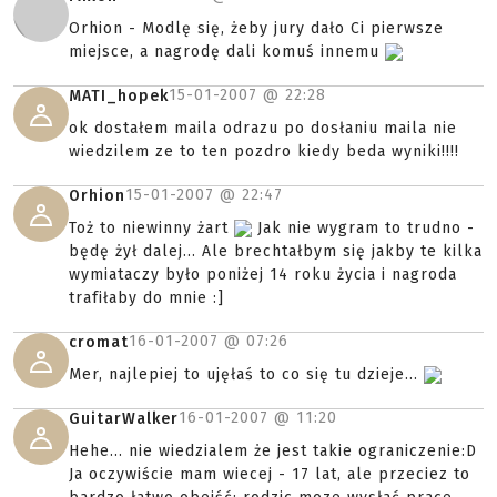
Orhion - Modlę się, żeby jury dało Ci pierwsze
miejsce, a nagrodę dali komuś innemu
15-01-2007 @
22:28
MATI_hopek
ok dostałem maila odrazu po dosłaniu maila nie
wiedzilem ze to ten pozdro kiedy beda wyniki!!!!
15-01-2007 @
22:47
Orhion
Toż to niewinny żart
Jak nie wygram to trudno -
będę żył dalej... Ale brechtałbym się jakby te kilka
wymiataczy było poniżej 14 roku życia i nagroda
trafiłaby do mnie :]
16-01-2007 @
07:26
cromat
Mer, najlepiej to ujęłaś to co się tu dzieje...
16-01-2007 @
11:20
GuitarWalker
Hehe... nie wiedzialem że jest takie ograniczenie:D
Ja oczywiście mam wiecej - 17 lat, ale przeciez to