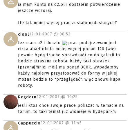
ja mam konto na o2.pl i dostałem potwierdzenie
jeszcze wczoraj.
Ile tak mniej więcej prac zostało nadesłanych?
12-01-2007 @
08:52
ciool
tez mam o2 i doszlo
prac podejrzewam jest
cirka abałt około mniej więcej ponad 120 (więc
pewnie będą troche sprawdzać) co do galerii to
będzie straszna robota. każdy taki obrazek
(przynajmniej mój) ma ponad 300k. wypadałoby
każdy najpierw przystosować do formy w jakiej
mozna bedzie to "przeglądać". więc znowu kupa
roboty.
12-01-2007 @
10:25
Regdorn
jesli ktos chce swoje prace pokazac w temacie na
forum, to taki temat juz widnieje w hydepark'u
12-01-2007 @
11:45
Cappuccio