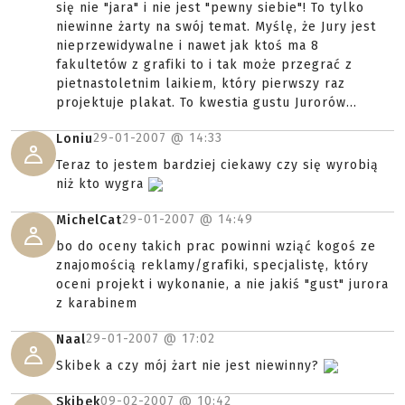
się nie "jara" i nie jest "pewny siebie"! To tylko
niewinne żarty na swój temat. Myślę, że Jury jest
nieprzewidywalne i nawet jak ktoś ma 8
fakultetów z grafiki to i tak może przegrać z
pietnastoletnim laikiem, który pierwszy raz
projektuje plakat. To kwestia gustu Jurorów...
29-01-2007 @
14:33
Loniu
Teraz to jestem bardziej ciekawy czy się wyrobią
niż kto wygra
29-01-2007 @
14:49
MichelCat
bo do oceny takich prac powinni wziąć kogoś ze
znajomością reklamy/grafiki, specjalistę, który
oceni projekt i wykonanie, a nie jakiś "gust" jurora
z karabinem
29-01-2007 @
17:02
Naal
Skibek a czy mój żart nie jest niewinny?
09-02-2007 @
10:42
Skibek