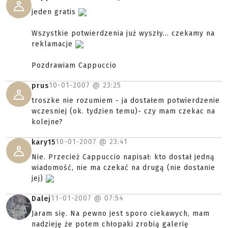
jeden gratis
Wszystkie potwierdzenia już wyszły... czekamy na
reklamacje
Pozdrawiam Cappuccio
10-01-2007 @
23:25
prus
troszke nie rozumiem - ja dostałem potwierdzenie
wczesniej (ok. tydzien temu)- czy mam czekac na
kolejne?
10-01-2007 @
23:41
kary15
Nie. Przecież Cappuccio napisał: kto dostał jedną
wiadomość, nie ma czekać na drugą (nie dostanie
jej)
11-01-2007 @
07:54
Dalej
Jaram się. Na pewno jest sporo ciekawych, mam
nadzieję że potem chłopaki zrobią galerię