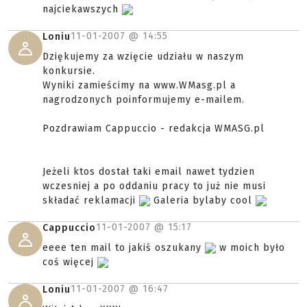
najciekawszych
11-01-2007 @
14:55
Loniu
Dziękujemy za wzięcie udziału w naszym
konkursie.
Wyniki zamieścimy na www.WMasg.pl a
nagrodzonych poinformujemy e-mailem.
Pozdrawiam Cappuccio - redakcja WMASG.pl
Jeżeli ktos dostał taki email nawet tydzien
wczesniej a po oddaniu pracy to już nie musi
składać reklamacji
Galeria bylaby cool
11-01-2007 @
15:17
Cappuccio
eeee ten mail to jakiś oszukany
w moich było
coś więcej
11-01-2007 @
16:47
Loniu