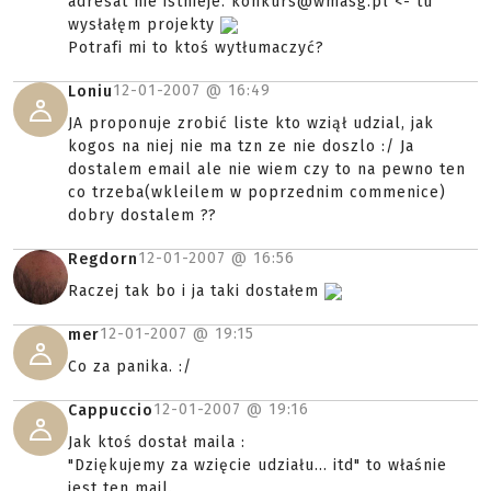
adresat nie istnieje. konkurs@wmasg.pl <- tu
wysłałęm projekty
Potrafi mi to ktoś wytłumaczyć?
12-01-2007 @
16:49
Loniu
JA proponuje zrobić liste kto wziął udzial, jak
kogos na niej nie ma tzn ze nie doszlo :/ Ja
dostalem email ale nie wiem czy to na pewno ten
co trzeba(wkleilem w poprzednim commenice)
dobry dostalem ??
12-01-2007 @
16:56
Regdorn
Raczej tak bo i ja taki dostałem
12-01-2007 @
19:15
mer
Co za panika. :/
12-01-2007 @
19:16
Cappuccio
Jak ktoś dostał maila :
"Dziękujemy za wzięcie udziału... itd" to właśnie
jest ten mail.