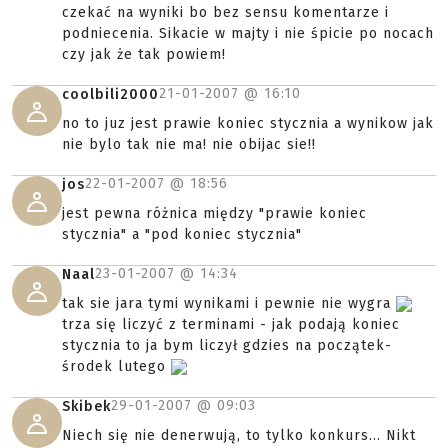
czekać na wyniki bo bez sensu komentarze i
podniecenia. Sikacie w majty i nie śpicie po nocach
czy jak że tak powiem!
21-01-2007 @
16:10
coolbili2000
no to juz jest prawie koniec stycznia a wynikow jak
nie bylo tak nie ma! nie obijac sie!!
22-01-2007 @
18:56
jos
jest pewna różnica między "prawie koniec
stycznia" a "pod koniec stycznia"
23-01-2007 @
14:34
Naal
tak sie jara tymi wynikami i pewnie nie wygra
trza się liczyć z terminami - jak podają koniec
stycznia to ja bym liczył gdzies na początek-
środek lutego
29-01-2007 @
09:03
Skibek
Niech się nie denerwują, to tylko konkurs... Nikt