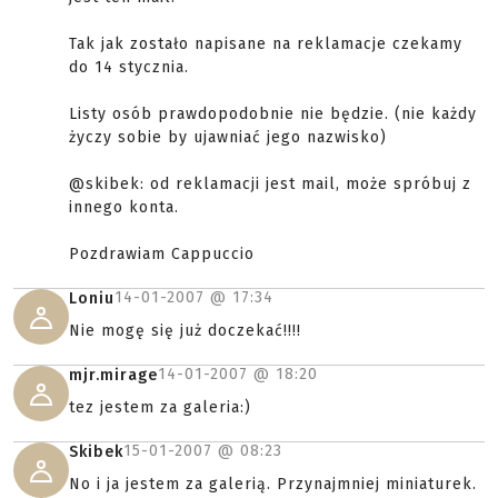
Tak jak zostało napisane na reklamacje czekamy
do 14 stycznia.
Listy osób prawdopodobnie nie będzie. (nie każdy
życzy sobie by ujawniać jego nazwisko)
@skibek: od reklamacji jest mail, może spróbuj z
innego konta.
Pozdrawiam Cappuccio
14-01-2007 @
17:34
Loniu
Nie mogę się już doczekać!!!!
14-01-2007 @
18:20
mjr.mirage
tez jestem za galeria:)
15-01-2007 @
08:23
Skibek
No i ja jestem za galerią. Przynajmniej miniaturek.