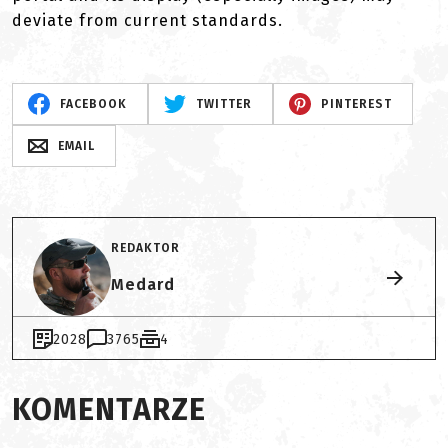
deviate from current standards.
FACEBOOK
TWITTER
PINTEREST
EMAIL
REDAKTOR
Medard
2028
3765
4
KOMENTARZE