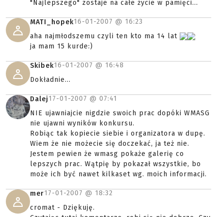
"Najlepszego" zostaje na całe życie w pamięci...
16-01-2007 @
16:23
MATI_hopek
aha najmłodszemu czyli ten kto ma 14 lat
ja mam 15 kurde:)
16-01-2007 @
16:48
Skibek
Dokładnie...
17-01-2007 @
07:41
Dalej
NIE ujawniajcie nigdzie swoich prac dopóki WMASG
nie ujawni wyników konkursu.
Robiąc tak kopiecie siebie i organizatora w dupę.
Wiem że nie możecie się doczekać, ja też nie.
Jestem pewien że wmasg pokaże galerię co
lepszych prac. Wątpię by pokazał wszystkie, bo
może ich być nawet kilkaset wg. moich informacji.
17-01-2007 @
18:32
mer
cromat - Dziękuję.