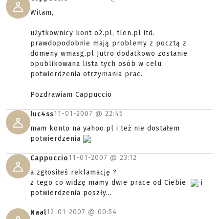
Witam,
użytkownicy kont o2.pl, tlen.pl itd.
prawdopodobnie mają problemy z pocztą z
domeny wmasg.pl Jutro dodatkowo zostanie
opublikowana lista tych osób w celu
potwierdzenia otrzymania prac.
Pozdrawiam Cappuccio
11-01-2007 @
22:45
luc4ss
mam konto na yahoo.pl i też nie dostałem
potwierdzenia
11-01-2007 @
23:12
Cappuccio
a zgłosiłeś reklamację ?
z tego co widzę mamy dwie prace od Ciebie.
i
potwierdzenia poszły...
12-01-2007 @
00:54
Naal