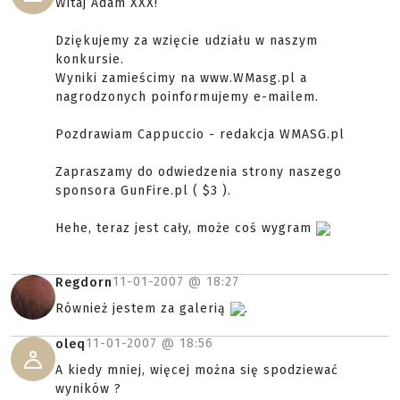
Witaj Adam XXX!
Dziękujemy za wzięcie udziału w naszym
konkursie.
Wyniki zamieścimy na www.WMasg.pl a
nagrodzonych poinformujemy e-mailem.
Pozdrawiam Cappuccio - redakcja WMASG.pl
Zapraszamy do odwiedzenia strony naszego
sponsora GunFire.pl ( $3 ).
Hehe, teraz jest cały, może coś wygram
11-01-2007 @
18:27
Regdorn
Również jestem za galerią
.
11-01-2007 @
18:56
oleq
A kiedy mniej, więcej można się spodziewać
wyników ?