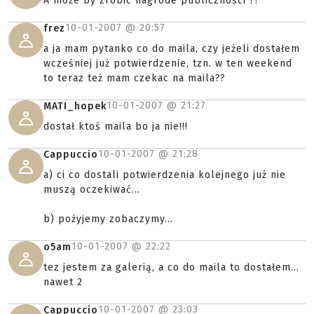
A może by zrobic nagrode publiczności ??
10-01-2007 @
20:57
frez
a ja mam pytanko co do maila, czy jeżeli dostałem
wcześniej już potwierdzenie, tzn. w ten weekend
to teraz też mam czekac na maila??
10-01-2007 @
21:27
MATI_hopek
dostał ktoś maila bo ja nie!!!
10-01-2007 @
21:28
Cappuccio
a) ci co dostali potwierdzenia kolejnego już nie
muszą oczekiwać...
b) pożyjemy zobaczymy...
10-01-2007 @
22:22
o5am
tez jestem za galerią, a co do maila to dostałem...
nawet 2
10-01-2007 @
23:03
Cappuccio