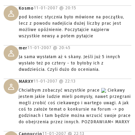
11-01-2007 @
20:15
Kosmo
pod koniec stycznia było mówione na początku,
lecz z powodu nadejścia dużej liczby prac jest
możliwe opóźnienie. Poczytajcie najpierw
wszystkie newsy a potem pytajcie
11-01-2007 @
20:45
mer
Ja sama wysłałam aż 4 skany. Jeśli już 5 innych
wysłało też po cztery - to byłoby ich z
dwadzieścia. Czyli dużo do oceniania.
11-01-2007 @
22:13
MARXY
Chciałbym zobaczyć wszystkie prace
Ciekawy
jestem jakie ludzie mieli pomysły, nawet przegrani
mogli zrobić coś ciekawego i wartego uwagi. A jak
coś to założe temat o konkursie na forum -> po
godzinach i tam będzie można wrzucić swoje prace
do obejrzenia przez innych. POZDRAWIAM< MARXY
11-01-2007 @
22:13
Cappuccio