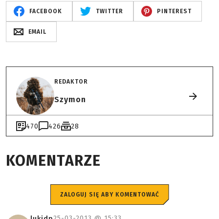
FACEBOOK
TWITTER
PINTEREST
EMAIL
REDAKTOR
Szymon
470
426
28
KOMENTARZE
ZALOGUJ SIĘ ABY KOMENTOWAĆ
25-03-2013 @
15:33
lukidp