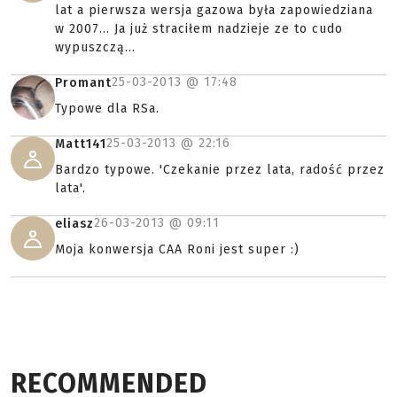
lat a pierwsza wersja gazowa była zapowiedziana
w 2007... Ja już straciłem nadzieje ze to cudo
wypuszczą...
25-03-2013 @
17:48
Promant
Typowe dla RSa.
25-03-2013 @
22:16
Matt141
Bardzo typowe. 'Czekanie przez lata, radość przez
lata'.
26-03-2013 @
09:11
eliasz
Moja konwersja CAA Roni jest super :)
RECOMMENDED