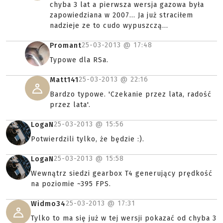
chyba 3 lat a pierwsza wersja gazowa była
zapowiedziana w 2007... Ja już straciłem
nadzieje ze to cudo wypuszczą...
25-03-2013 @
17:48
Promant
Typowe dla RSa.
25-03-2013 @
22:16
Matt141
Bardzo typowe. 'Czekanie przez lata, radość
przez lata'.
25-03-2013 @
15:56
LogaN
Potwierdzili tylko, że będzie :).
25-03-2013 @
15:58
LogaN
Wewnątrz siedzi gearbox T4 generujący prędkość
na poziomie ~395 FPS.
25-03-2013 @
17:31
Widmo34
Tylko to ma się już w tej wersji pokazać od chyba 3