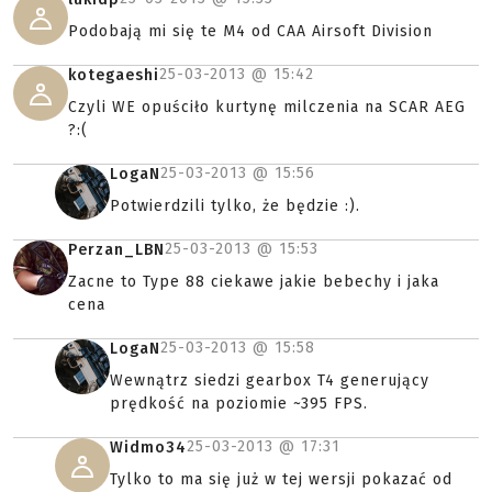
Podobają mi się te M4 od CAA Airsoft Division
25-03-2013 @
15:42
kotegaeshi
Czyli WE opuściło kurtynę milczenia na SCAR AEG
?:(
25-03-2013 @
15:56
LogaN
Potwierdzili tylko, że będzie :).
25-03-2013 @
15:53
Perzan_LBN
Zacne to Type 88 ciekawe jakie bebechy i jaka
cena
25-03-2013 @
15:58
LogaN
Wewnątrz siedzi gearbox T4 generujący
prędkość na poziomie ~395 FPS.
25-03-2013 @
17:31
Widmo34
Tylko to ma się już w tej wersji pokazać od