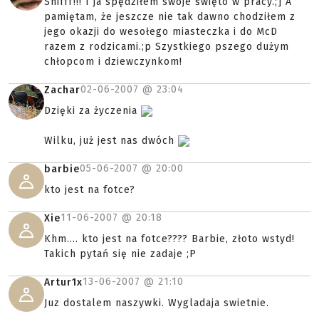
Snifff!!! I ja spędziłem swoje święto w pracy.;] A
pamiętam, że jeszcze nie tak dawno chodziłem z
jego okazji do wesołego miasteczka i do McD
razem z rodzicami.;p Szystkiego pszego dużym
chłopcom i dziewczynkom!
02-06-2007 @
23:04
Zachar
Dzięki za życzenia
Wilku, już jest nas dwóch
05-06-2007 @
20:00
barbie
kto jest na fotce?
11-06-2007 @
20:18
Xie
Khm.... kto jest na fotce???? Barbie, złoto wstyd!
Takich pytań się nie zadaje ;P
13-06-2007 @
21:10
Artur1x
Juz dostalem naszywki. Wygladaja swietnie.