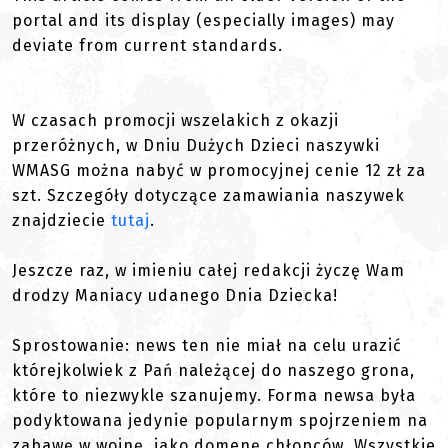
portal and its display (especially images) may
deviate from current standards.
W czasach promocji wszelakich z okazji
przeróżnych, w Dniu Dużych Dzieci naszywki
WMASG można nabyć w promocyjnej cenie 12 zł za
szt. Szczegóły dotyczące zamawiania naszywek
znajdziecie
tutaj
.
Jeszcze raz, w imieniu całej redakcji życzę Wam
drodzy Maniacy udanego Dnia Dziecka!
Sprostowanie: news ten nie miał na celu urazić
którejkolwiek z Pań należącej do naszego grona,
które to niezwykle szanujemy. Forma newsa była
podyktowana jedynie popularnym spojrzeniem na
zabawę w wojnę, jako domenę chłopców. Wszystkie