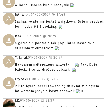
W końcu można kupić naszywki
01-06-2007 @
17:48
RAI wilku
Zachar, wcale nie jesteś wyjątkowy. Byłem prędzej,
bo między 6 i 8 godziną.
01-06-2007 @
20:29
Mec
A gdzie się podziało tak popularne hasło "Nie
dzieciom w Airsofcie?"
01-06-2007 @
20:57
Tuksiak
Nawzajem najlepszego wszystkim
. Fakt Duże
Dzieci... i coraz droższe zabawki
.
01-06-2007 @
21:20
Frycek
jak to było? Faceci zawsze są dziećmi, z biegiem
lat wzrasta jedynie koszt zabawek
:D
01-06-2007 @
22:39
J.K.