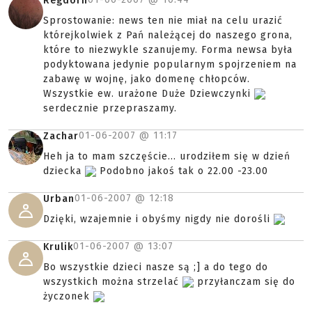
Regdorn
Sprostowanie: news ten nie miał na celu urazić
którejkolwiek z Pań należącej do naszego grona,
które to niezwykle szanujemy. Forma newsa była
podyktowana jedynie popularnym spojrzeniem na
zabawę w wojnę, jako domenę chłopców.
Wszystkie ew. urażone Duże Dziewczynki
serdecznie przepraszamy.
01-06-2007 @
11:17
Zachar
Heh ja to mam szczęście... urodziłem się w dzień
dziecka
Podobno jakoś tak o 22.00 -23.00
01-06-2007 @
12:18
Urban
Dzięki, wzajemnie i obyśmy nigdy nie dorośli
01-06-2007 @
13:07
Krulik
Bo wszystkie dzieci nasze są ;] a do tego do
wszystkich można strzelać
przyłanczam się do
życzonek