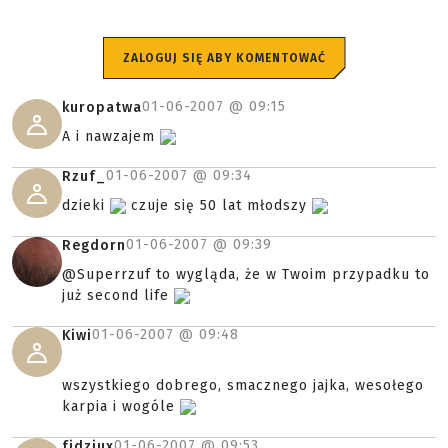
ZALOGUJ SIĘ ABY KOMENTOWAĆ
01-06-2007 @
09:15
kuropatwa
A i nawzajem
01-06-2007 @
09:34
Rzuf_
dzieki
czuje się 50 lat młodszy
01-06-2007 @
09:39
Regdorn
@Superrzuf to wygląda, że w Twoim przypadku to
już second life
01-06-2007 @
09:48
Kiwi
wszystkiego dobrego, smacznego jajka, wesołego
karpia i wogóle
01-06-2007 @
09:53
fidziux