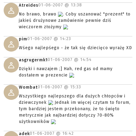
01-06-2007 @
13:38
Atreides
No brawo, brawo
. Coby uszanować "prezent" to
jakieś drużynowe zamówienie pewnie dziś
wieczorem złożymy
01-06-2007 @
14:23
pim
Wśego najlepśego - że tak się dziecięco wyrażę XD
01-06-2007 @
14:54
asgrugermk1
Dzięki i nawzajem ;] Hah, red gas od mamy
dostałem w prezencie
01-06-2007 @
15:33
Wombat
Wszystkiego najlepszego dla dużych chłopców i
dziewczynek
Jednak im więcej czytam to forum,
tym bardziej jestem przekonany, że to święto
metrycznie jak najbardziej dotyczy 70-80%
użytkowników
01-06-2007 @
16:42
adek