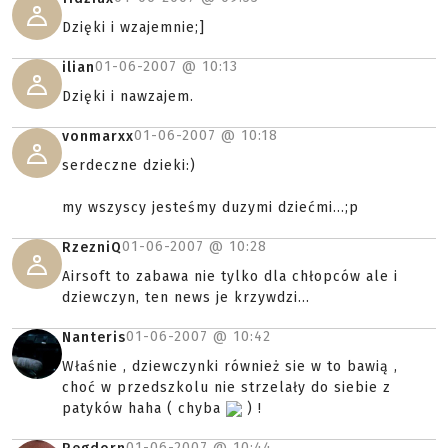
Dzięki i wzajemnie;]
01-06-2007 @
10:13
ilian
Dzięki i nawzajem.
01-06-2007 @
10:18
vonmarxx
serdeczne dzieki:)
my wszyscy jesteśmy duzymi dziećmi...;p
01-06-2007 @
10:28
RzezniQ
Airsoft to zabawa nie tylko dla chłopców ale i
dziewczyn, ten news je krzywdzi...
01-06-2007 @
10:42
Nanteris
Właśnie , dziewczynki również sie w to bawią ,
choć w przedszkolu nie strzelały do siebie z
patyków haha ( chyba
) !
01-06-2007 @
10:44