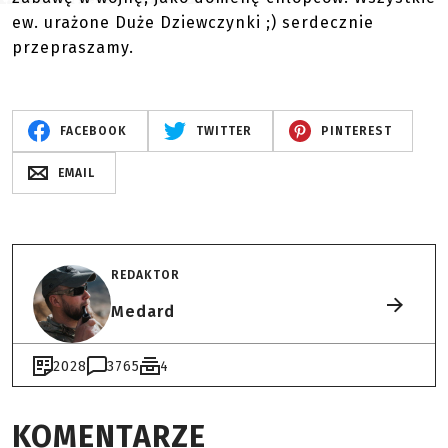
ew. urażone Duże Dziewczynki ;) serdecznie
przepraszamy.
FACEBOOK
TWITTER
PINTEREST
EMAIL
REDAKTOR
Medard
2028
3765
4
KOMENTARZE