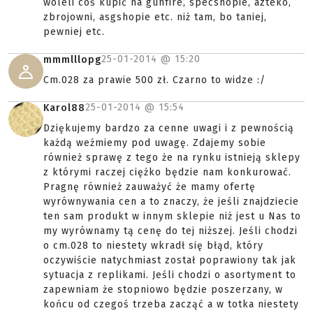
woleli coś kupić na gunfire, specshopie, azteko,
zbrojowni, asgshopie etc. niż tam, bo taniej,
pewniej etc.
25-01-2014 @
15:20
mmmlllopg
Cm.028 za prawie 500 zł. Czarno to widze :/
25-01-2014 @
15:54
Karol88
Dziękujemy bardzo za cenne uwagi i z pewnością
każdą weźmiemy pod uwagę. Zdajemy sobie
również sprawę z tego że na rynku istnieją sklepy
z którymi raczej ciężko będzie nam konkurować.
Pragnę również zauważyć że mamy ofertę
wyrównywania cen a to znaczy, że jeśli znajdziecie
ten sam produkt w innym sklepie niż jest u Nas to
my wyrównamy tą cenę do tej niższej. Jeśli chodzi
o cm.028 to niestety wkradł się błąd, który
oczywiście natychmiast został poprawiony tak jak
sytuacja z replikami. Jeśli chodzi o asortyment to
zapewniam że stopniowo będzie poszerzany, w
końcu od czegoś trzeba zacząć a w totka niestety