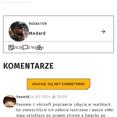
REDAKTOR
Medard
2028
3765
4
KOMENTARZE
ZALOGUJ SIĘ ABY KOMENTOWAĆ
24-01-2014 @
20:09
Yeneth
Panowie z 4Airsoft poprawcie zdjęcia w replikach
bo umieściliście ich odbicia lustrzane i wasze eMki
mają selektory po prawej stronie a kałachy po