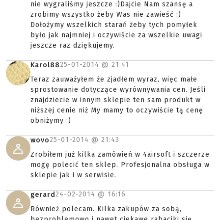
nie wygraliśmy jeszcze :)Dajcie Nam szansę a
zrobimy wszystko żeby Was nie zawieść :)
Dołożymy wszelkich starań żeby tych pomyłek
było jak najmniej i oczywiście za wszelkie uwagi
jeszcze raz dziękujemy.
25-01-2014 @
21:41
Karol88
Teraz zauważyłem że zjadłem wyraz, więc małe
sprostowanie dotyczące wyrównywania cen. Jeśli
znajdziecie w innym sklepie ten sam produkt w
niższej cenie niż My mamy to oczywiście tą cenę
obniżymy :)
25-01-2014 @
21:43
wovo
Zrobiłem już kilka zamówień w 4airsoft i szczerze
mogę polecić ten sklep. Profesjonalna obsługa w
sklepie jak i w serwisie.
24-02-2014 @
16:16
gerard
Również polecam. Kilka zakupów za sobą,
bezproblemowo i nawet ciekawe rabaciki się