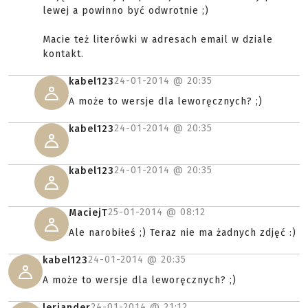
lewej a powinno być odwrotnie ;)
Macie też literówki w adresach email w dziale
kontakt.
24-01-2014 @
20:35
kabel123
A może to wersje dla leworęcznych? ;)
24-01-2014 @
20:35
kabel123
24-01-2014 @
20:35
kabel123
25-01-2014 @
08:12
MaciejT
Ale narobiłeś ;) Teraz nie ma żadnych zdjęć :)
24-01-2014 @
20:35
kabel123
A może to wersje dla leworęcznych? ;)
24-01-2014 @
21:12
leriander