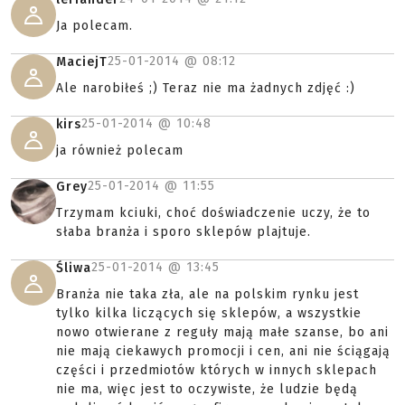
Ja polecam.
25-01-2014 @
08:12
MaciejT
Ale narobiłeś ;) Teraz nie ma żadnych zdjęć :)
25-01-2014 @
10:48
kirs
ja również polecam
25-01-2014 @
11:55
Grey
Trzymam kciuki, choć doświadczenie uczy, że to
słaba branża i sporo sklepów plajtuje.
25-01-2014 @
13:45
Śliwa
Branża nie taka zła, ale na polskim rynku jest
tylko kilka liczących się sklepów, a wszystkie
nowo otwierane z reguły mają małe szanse, bo ani
nie mają ciekawych promocji i cen, ani nie ściągają
części i przedmiotów których w innych sklepach
nie ma, więc jest to oczywiste, że ludzie będą