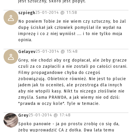
jest sztuczny, skoro jest popyt.
25-01-2014 @
11:58
szpiegh
No powiem Tobie że nie wiem czy sztuczny, bo żal
dupę ściskał jak człowiek pomyślał ile wydał na
imprezę i co z niej wyniósł .... i to nie tylko moja
opinia.
25-01-2014 @
15:48
Gelayev
Grey, nie chodzi aby org dopłacał, ale żeby gracze
czuli za co zapłacili a nie zostali po całości osrani.
Filmy propagandowe chyba do czegoś
zobowiązują. Obietnice również. Nie jest to plucie
jadem jak to oceniłeś, ale przestroga dla innych
aby nie wtopili kasy. Nikt tu niczego złośliwie nie
zmyśla. Sama PRAWDA, a jak wiemy nie od dziś:
"prawda w oczy kole". Tyle w temacie.
25-01-2014 @
17:48
Grey
Spoko panowie - ja po prostu zrobię co się da,
żeby wyprowadzić CA z dołka. Dwa lata temu