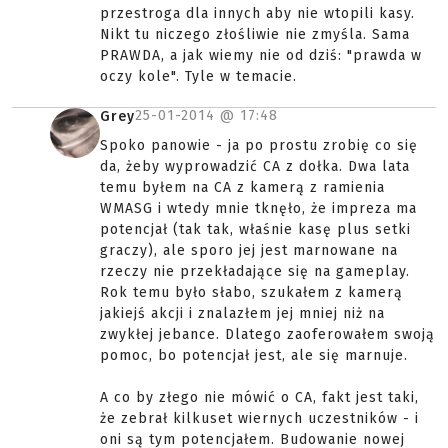
przestroga dla innych aby nie wtopili kasy.
Nikt tu niczego złośliwie nie zmyśla. Sama
PRAWDA, a jak wiemy nie od dziś: "prawda w
oczy kole". Tyle w temacie.
25-01-2014 @
17:48
Grey
Spoko panowie - ja po prostu zrobię co się
da, żeby wyprowadzić CA z dołka. Dwa lata
temu byłem na CA z kamerą z ramienia
WMASG i wtedy mnie tknęło, że impreza ma
potencjał (tak tak, właśnie kasę plus setki
graczy), ale sporo jej jest marnowane na
rzeczy nie przekładające się na gameplay.
Rok temu było słabo, szukałem z kamerą
jakiejś akcji i znalazłem jej mniej niż na
zwykłej jebance. Dlatego zaoferowałem swoją
pomoc, bo potencjał jest, ale się marnuje.
A co by złego nie mówić o CA, fakt jest taki,
że zebrał kilkuset wiernych uczestników - i
oni są tym potencjałem. Budowanie nowej