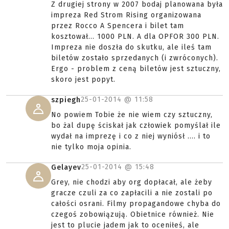
Z drugiej strony w 2007 bodaj planowana była
impreza Red Strom Rising organizowana
przez Rocco A Spencera i bilet tam
kosztował... 1000 PLN. A dla OPFOR 300 PLN.
Impreza nie doszła do skutku, ale ileś tam
biletów zostało sprzedanych (i zwróconych).
Ergo - problem z ceną biletów jest sztuczny,
skoro jest popyt.
25-01-2014 @
11:58
szpiegh
No powiem Tobie że nie wiem czy sztuczny,
bo żal dupę ściskał jak człowiek pomyślał ile
wydał na imprezę i co z niej wyniósł .... i to
nie tylko moja opinia.
25-01-2014 @
15:48
Gelayev
Grey, nie chodzi aby org dopłacał, ale żeby
gracze czuli za co zapłacili a nie zostali po
całości osrani. Filmy propagandowe chyba do
czegoś zobowiązują. Obietnice również. Nie
jest to plucie jadem jak to oceniłeś, ale