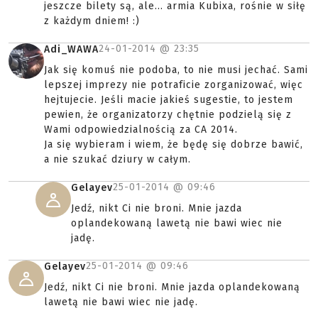
jeszcze bilety są, ale... armia Kubixa, rośnie w siłę
z każdym dniem! :)
24-01-2014 @
23:35
Adi_WAWA
Jak się komuś nie podoba, to nie musi jechać. Sami
lepszej imprezy nie potraficie zorganizować, więc
hejtujecie. Jeśli macie jakieś sugestie, to jestem
pewien, że organizatorzy chętnie podzielą się z
Wami odpowiedzialnością za CA 2014.
Ja się wybieram i wiem, że będę się dobrze bawić,
a nie szukać dziury w całym.
25-01-2014 @
09:46
Gelayev
Jedź, nikt Ci nie broni. Mnie jazda
oplandekowaną lawetą nie bawi wiec nie
jadę.
25-01-2014 @
09:46
Gelayev
Jedź, nikt Ci nie broni. Mnie jazda oplandekowaną
lawetą nie bawi wiec nie jadę.