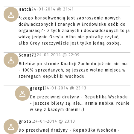
24-01-2014 @
21:41
Hatch
"czego konsekwencją jest zaproszenie nowych
doświadczonych i znanych w środowisku osób do
organizacji"- z tych znanych i doświadczonych to ja
widzę jedynie Grey'a. Albo nie potrafię czytać,
albo Grey rzeczywiście jest tylko jedną osobą.
24-01-2014 @
22:09
Scout73
Biletów po stronie Koalicji Zachodu już nie nie ma
- 100% sprzedanych, są jeszcze wolne miejsca w
szeregach Republiki Wschodu.
24-01-2014 @
23:13
grotpl
Do przeciwnej drużyny - Republika Wschodu
- jeszcze bilety są, ale... armia Kubixa, rośnie
w siłę z każdym dniem! :)
24-01-2014 @
23:13
grotpl
Do przeciwnej drużyny - Republika Wschodu -