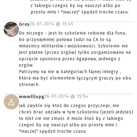
z takiego czegoś by się nauczył albo po
prostu miło i "inaczej" spędził troche czasu.
26-01-2014 @
15:45
Grey
Do niczego - jest to szkolenie robione dla funu,
bo przynajmniej połowa ludzi na CA to są
miłośnicy militariów i wojskowości. Szkolenie nie
jest płatne (przez orgów) tylko zorganizowane na
sprzęcie sponsora przez Agapowa, jednego z
orgów.
Patrzymy na nie w kategoriach fajnej integry ,
która ma być elementem łączącym graczy po obu
stronach.
26-01-2014 @
15:54
mmmlllopg
Jak zwykle się ktoś do czegos przyczepi, nie
chceś brać udziału w tym szkoleniu (jeżeli jedzieś)
to nikt cie nie zmusi. A może ktoś by z takiego
czegoś by się nauczył albo po prostu miło i
"inaczej" spędził troche czasu.