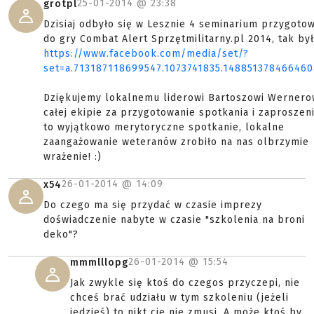
25-01-2014 @
23:38
grotpl
Dzisiaj odbyło się w Lesznie 4 seminarium przygoto
do gry Combat Alert Sprzętmilitarny.pl 2014, tak był
https://www.facebook.com/media/set/?
set=a.713187118699547.1073741835.14885137846646
Dziękujemy lokalnemu liderowi Bartoszowi Wernero
całej ekipie za przygotowanie spotkania i zaproszeni
to wyjątkowo merytoryczne spotkanie, lokalne
zaangażowanie weteranów zrobiło na nas olbrzymie
wrażenie! :)
26-01-2014 @
14:09
x54
Do czego ma się przydać w czasie imprezy
doświadczenie nabyte w czasie "szkolenia na broni
deko"?
26-01-2014 @
15:54
mmmlllopg
Jak zwykle się ktoś do czegos przyczepi, nie
chceś brać udziału w tym szkoleniu (jeżeli
jedzieś) to nikt cie nie zmusi. A może ktoś by