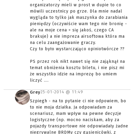
organizatorzy mieli w prost w dupie to co
mówili uczestnicy po grze. Dla mnie nadal
wygląda to tylko jak maszynka do zarabiania
pieniędzy (oczywiście wam tego nie bronię -
ale na moje cena = się jakoś, czego CA
brakuje) a nie impreza airsoftowa która ma
na celu zaangażowanie graczy.
Czy to było wystarczająco opiniotwórcze ??
PS przez rok nikt nawet się nie zająknął na
temat obniżenia kosztu biletu, i nie pisz mi
że wszystko idzie na imprezę bo umiem
liczyć ....
25-01-2014 @
11:49
Grey
Szpiegh - na to pytanie ci nie odpowiem, bo
to nie moja działka. Ja odpowiadam za
scenariusz, mam wpływ na pewne decyzje
logistyczne (np. mocno naciskam, aby za
pojazdy transportowe nie odpowiadały żadne
niegrywalne BRDMy czy gąsienicówki, z