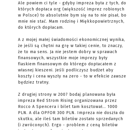
Ale powiem ci tyle - gdyby impreza była z tych, do
których dopłaca org (większość imprez robionych
w Polsce) to absolutnie bym się na to nie pisał, bo
mnie nie stać. Mam rodzinę i Miękkopowietrznych,
do których dopłacam.
A z mojej małej świadomości ekonomicznej wynika,
że jeśli są chętni na grę w takiej cenie, to znaczy,
że to ma sens. Ja nie jestem dobry w sprawach
finansowych, wszystkie moje imprezy były
fiaskiem finansowym do którego dopłacałem z
własnej kieszeni. Jeśli podliczysz budżet aby
koszty i cena wyszły na zero - to w efekcie zawsze
będziez tratny.
Z drugiej strony w 2007 bodaj planowana była
impreza Red Strom Rising organizowana przez
Rocco A Spencera i bilet tam kosztował... 1000
PLN. A dla OPFOR 300 PLN. Impreza nie doszła do
skutku, ale ileś tam biletów zostało sprzedanych
(i zwróconych). Ergo - problem z ceną biletów