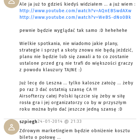
Ale ja już to gdzieś kiedyś widziałem ... a już wiem :
http://www.youtube.com/watch?v=AQnEBSwdAXw
http://www.youtube.com/watch?v=WeBS-dNo0Bk
pewnie będzie wyglądać tak samo :D hehehehe
Wielkie spotkania, nie wiadomo jakie plany,
strategie i sprzęt a skoty znowu nie będą jeździć,
planu nie będzie lub się zawali a to co zostanie
ustalone przed grą nie trafi do większości graczy
z powodu klauzury TAJNE :)
Już lecę do Leszna ... tylko kalosze założę ... żeby
po raz 3 dać ostatnią szansę CA !!!
Airsofterzy całej Polski łączcie się żeby w siłę
rosła gra i jej organizatorzy co by w przyszłym
roku można było dać jeszcze jedną szansę :D
24-01-2014 @
21:33
szpiegh
Zdrowym marketingiem będzie obniżenie kosztu
biletu o połowę ...