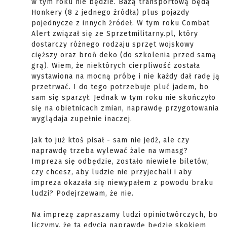
w tym roku nie będzie. Bazą transportową będą
Honkery (8 z jednego źródła) plus pojazdy
pojednycze z innych źródeł. W tym roku Combat
Alert związał się ze Sprzetmilitarny.pl, który
dostarczy różnego rodzaju sprzęt wojskowy
cięższy oraz broń deko (do szkolenia przed samą
grą). Wiem, że niektórych cierpliwość została
wystawiona na mocną próbę i nie każdy dał radę ją
przetrwać. I do tego potrzebuje pluć jadem, bo
sam się sparzył. Jednak w tym roku nie skończyło
się na obietnicach zmian, naprawdę przygotowania
wyglądaja zupełnie inaczej.
Jak to już ktoś pisał - sam nie jedź, ale czy
naprawdę trzeba wylewać żale na wmasg?
Impreza się odbędzie, zostało niewiele biletów,
czy chcesz, aby ludzie nie przyjechali i aby
impreza okazała się niewypałem z powodu braku
ludzi? Podejrzewam, że nie.
Na imprezę zapraszamy ludzi opiniotwórczych, bo
liczymy, że ta edycja naprawdę będzie skokiem