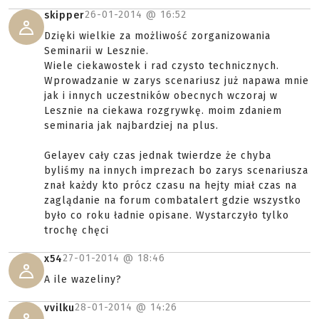
26-01-2014 @
16:52
skipper
Dzięki wielkie za możliwość zorganizowania
Seminarii w Lesznie.
Wiele ciekawostek i rad czysto technicznych.
Wprowadzanie w zarys scenariusz już napawa mnie
jak i innych uczestników obecnych wczoraj w
Lesznie na ciekawa rozgrywkę. moim zdaniem
seminaria jak najbardziej na plus.
Gelayev cały czas jednak twierdze że chyba
byliśmy na innych imprezach bo zarys scenariusza
znał każdy kto prócz czasu na hejty miał czas na
zaglądanie na forum combatalert gdzie wszystko
było co roku ładnie opisane. Wystarczyło tylko
trochę chęci
27-01-2014 @
18:46
x54
A ile wazeliny?
28-01-2014 @
14:26
vvilku