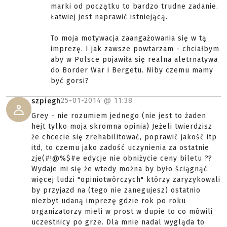
marki od początku to bardzo trudne zadanie.
Łatwiej jest naprawić istniejącą.
To moja motywacja zaangażowania się w tą
imprezę. I jak zawsze powtarzam - chciałbym
aby w Polsce pojawiła się realna aletrnatywa
do Border War i Bergetu. Niby czemu mamy
być gorsi?
25-01-2014 @
11:38
szpiegh
Grey - nie rozumiem jednego (nie jest to żaden
hejt tylko moja skromna opinia) Jeżeli twierdzisz
że chcecie się zrehabilitować, poprawić jakość itp
itd, to czemu jako zadość uczynienia za ostatnie
zje(#!@%$#e edycje nie obniżycie ceny biletu ??
Wydaje mi się że wtedy można by było ściągnąć
więcej ludzi "opiniotwórczych" którzy zaryzykowali
by przyjazd na (tego nie zanegujesz) ostatnio
niezbyt udaną imprezę gdzie rok po roku
organizatorzy mieli w prost w dupie to co mówili
uczestnicy po grze. Dla mnie nadal wygląda to