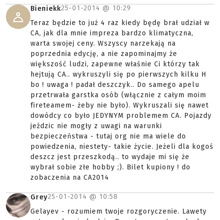
25-01-2014 @
10:29
Bieniekk
Teraz będzie to już 4 raz kiedy będę brał udział w
CA, jak dla mnie impreza bardzo klimatyczna,
warta swojej ceny. Wszyscy narzekają na
poprzednia edycję, a nie zapominajmy że
większość ludzi, zapewne właśnie Ci którzy tak
hejtują CA.. wykruszyli się po pierwszych kilku H
bo ! uwaga ! padał deszczyk.. Do samego apelu
przetrwała garstka osób (włącznie z całym moim
fireteamem- żeby nie było). Wykruszali się nawet
dowódcy co było JEDYNYM problemem CA. Pojazdy
jeździc nie mogły z uwagi na warunki
bezpieczeństwa - tutaj org nie ma wiele do
powiedzenia, niestety- takie życie. Jeżeli dla kogoś
deszcz jest przeszkodą.. to wydaje mi się że
wybrał sobie złe hobby ;). Bilet kupiony ! do
zobaczenia na CA2014
25-01-2014 @
10:58
Grey
Gelayev - rozumiem twoje rozgoryczenie. Lawety