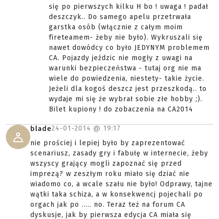
się po pierwszych kilku H bo ! uwaga ! padał
deszczyk.. Do samego apelu przetrwała
garstka osób (włącznie z całym moim
fireteamem- żeby nie było). Wykruszali się
nawet dowódcy co było JEDYNYM problemem
CA. Pojazdy jeździc nie mogły z uwagi na
warunki bezpieczeństwa - tutaj org nie ma
wiele do powiedzenia, niestety- takie życie.
Jeżeli dla kogoś deszcz jest przeszkodą.. to
wydaje mi się że wybrał sobie złe hobby ;).
Bilet kupiony ! do zobaczenia na CA2014
24-01-2014 @
19:17
blade
nie prościej i lepiej było by zaprezentować
scenariusz, zasady gry i fabułę w internecie, żeby
wszyscy grający mogli zapoznać się przed
imprezą? w zeszłym roku miało się dziać nie
wiadomo co, a wcale szału nie było! Odprawy, tajne
wątki taka schiza, a w konsekwencj pojechali po
orgach jak po ..... no. Teraz też na forum CA
dyskusje, jak by pierwsza edycja CA miała się