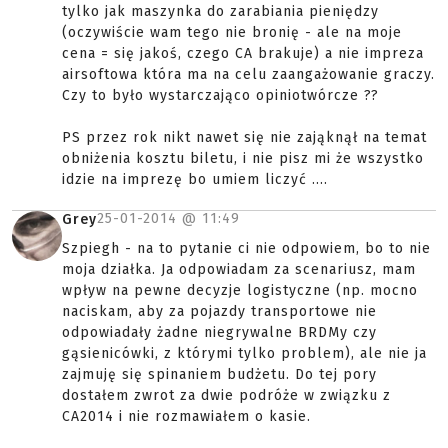
tylko jak maszynka do zarabiania pieniędzy
(oczywiście wam tego nie bronię - ale na moje
cena = się jakoś, czego CA brakuje) a nie impreza
airsoftowa która ma na celu zaangażowanie graczy.
Czy to było wystarczająco opiniotwórcze ??
PS przez rok nikt nawet się nie zająknął na temat
obniżenia kosztu biletu, i nie pisz mi że wszystko
idzie na imprezę bo umiem liczyć ....
25-01-2014 @
11:49
Grey
Szpiegh - na to pytanie ci nie odpowiem, bo to nie
moja działka. Ja odpowiadam za scenariusz, mam
wpływ na pewne decyzje logistyczne (np. mocno
naciskam, aby za pojazdy transportowe nie
odpowiadały żadne niegrywalne BRDMy czy
gąsienicówki, z którymi tylko problem), ale nie ja
zajmuję się spinaniem budżetu. Do tej pory
dostałem zwrot za dwie podróże w związku z
CA2014 i nie rozmawiałem o kasie.