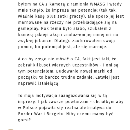
byłem na CA z kamerą z ramienia WMASG i wtedy
mnie tknęło, że impreza ma potencjał (tak tak,
właśnie kasę plus setki graczy), ale sporo jej jest
marnowane na rzeczy nie przekładające się na
gameplay. Rok temu było słabo, szukałem z
kamerą jakiejś akcji i znalazłem jej mniej niż na
zwykłej jebance. Dlatego zaoferowałem swoją
pomoc, bo potencjał jest, ale się marnuje.
A co by złego nie mówić o CA, fakt jest taki, że
zebrał kilkuset wiernych uczestników - i oni są
tym potencjałem. Budowanie nowej marki od
początku to bardzo trudne zadanie. Łatwiej jest
naprawić istniejącą.
To moja motywacja zaangażowania się w tą
imprezę. I jak zawsze powtarzam - chciałbym aby
w Polsce pojawiła się realna aletrnatywa do
Border War i Bergetu. Niby czemu mamy być
gorsi?