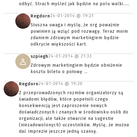
odbyć. Strach myśleć jak będzie na polu walki.....
24-01-2014 @
19:21
Regdorn
Słuszna uwaga i myślę, że org poważnie
powinien ją wziąć pod rozwagę. Teraz moim
zdaniem zdrowym marketingiem będzie
odkrycie większości kart.
24-01-2014 @
21:33
szpiegh
Zdrowym marketingiem będzie obniżenie
kosztu biletu o połowę ...
24-01-2014 @
19:20
Regdorn
Z przeprowadzonych rozmów organizatorzy są
świadomi błędów, które popełnili czego
konsekwencją jest zaproszenie nowych
doświadczonych i znanych w środowisku osób do
organizacji, ale także otwarcie na sugestie
(niezadowolonych) uczestników. Myślę, że można
dać imprezie jeszcze jedną szansę.