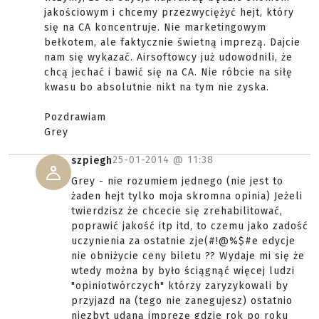
jakościowym i chcemy przezwyciężyć hejt, który
się na CA koncentruje. Nie marketingowym
bełkotem, ale faktycznie świetną imprezą. Dajcie
nam się wykazać. Airsoftowcy już udowodnili, że
chcą jechać i bawić się na CA. Nie róbcie na siłę
kwasu bo absolutnie nikt na tym nie zyska.
Pozdrawiam
Grey
25-01-2014 @
11:38
szpiegh
Grey - nie rozumiem jednego (nie jest to
żaden hejt tylko moja skromna opinia) Jeżeli
twierdzisz że chcecie się zrehabilitować,
poprawić jakość itp itd, to czemu jako zadość
uczynienia za ostatnie zje(#!@%$#e edycje
nie obniżycie ceny biletu ?? Wydaje mi się że
wtedy można by było ściągnąć więcej ludzi
"opiniotwórczych" którzy zaryzykowali by
przyjazd na (tego nie zanegujesz) ostatnio
niezbyt udaną imprezę gdzie rok po roku