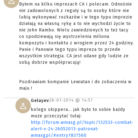
Byłem na kilku imprezach CA i polecam. Odnośnie
nie zadowolonych z reguły są to osoby które nie
lubią wykonywać rozkazów i w tego typu imprezie
działają na własną rękę a to nie wychodzi życie to
nie John Rambo. Wielu zawiedzionych to też tacy
co spodziewają się wystrzelenia miliona
kompozytu i kontaktu z wrogiem przez 24 godziny.
Panie i Panowie tego typu impreza to przede
wszystkim strategia. CA jest udane gdy ludzie ze
sobą dobrze współpracują!
Pozdrawiam kompanie Lewiatan i do zobaczenia w
maju !
28-01-2014 @
14:57
Gelayev
kolego skippera... jak było to sobie każdy
może przeczytać tutaj:
http://forum.wmasg.pl/topic/132533-combat-
alert-v-24-26052013-patronat-
wmasgpl/#entry1837560