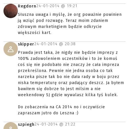
24-01-2014 @
19:21
Regdorn
Słuszna uwaga i myślę, że org poważnie powinien
ją wziąć pod rozwagę. Teraz moim zdaniem
zdrowym marketingiem będzie odkrycie
większości kart.
24-01-2014 @
20:38
skipper
Prawda jest taka, że nigdy nie będzie imprezy z
100% zadowoleniem uczestników i to że komuś
coś się nie podobało nie znaczy że cała impreza
przekreślona. Pewnie nie jedna osoba co tak
narzeka pisze tak bo nie dała rady w boju przez
niska temperaturę oraz padający deszcz. Ja byłem
bawiłem się dobrze to jest milsim a nie
weekendowy SJ gdzie wywalasz kilka tyś kulek.
Do zobaczenia na CA 2014 no i oczywiście
zapraszam jutro do Leszna :)
24-01-2014 @
21:22
szpiegh