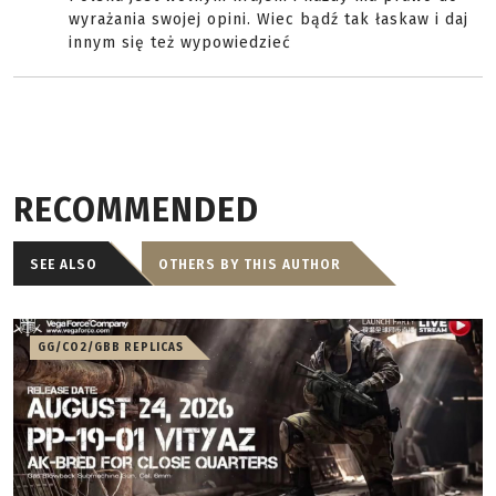
wyrażania swojej opini. Wiec bądź tak łaskaw i daj
innym się też wypowiedzieć
RECOMMENDED
SEE ALSO
OTHERS BY THIS AUTHOR
GG/CO2/GBB REPLICAS