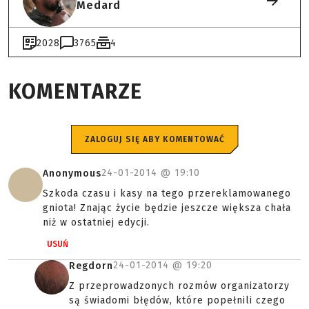
Medard
2028
3765
4
KOMENTARZE
ZALOGUJ SIĘ ABY KOMENTOWAĆ
24-01-2014 @
19:10
Anonymous
Szkoda czasu i kasy na tego przereklamowanego
gniota! Znając życie będzie jeszcze większa chała
niż w ostatniej edycji.
USUŃ
24-01-2014 @
19:20
Regdorn
Z przeprowadzonych rozmów organizatorzy
są świadomi błędów, które popełnili czego