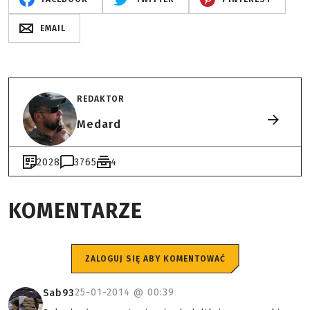
EMAIL
REDAKTOR
Medard
2028
3765
4
KOMENTARZE
ZALOGUJ SIĘ ABY KOMENTOWAĆ
25-01-2014 @
00:39
Sab93