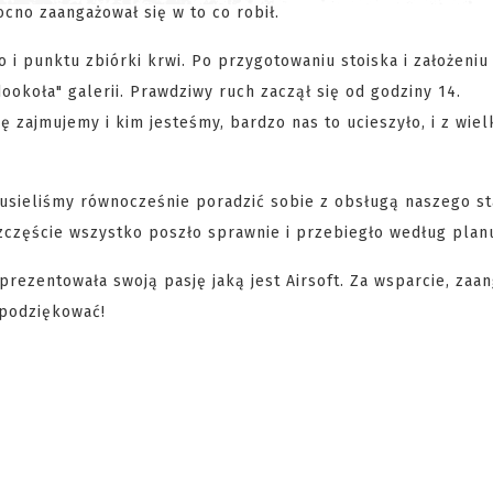
ocno zaangażował się w to co robił.
i punktu zbiórki krwi. Po przygotowaniu stoiska i założeniu 
dookoła" galerii. Prawdziwy ruch zaczął się od godziny 14.
ę zajmujemy i kim jesteśmy, bardzo nas to ucieszyło, i z wiel
 Musieliśmy równocześnie poradzić sobie z obsługą naszego s
szczęście wszystko poszło sprawnie i przebiegło według plan
prezentowała swoją pasję jaką jest Airsoft. Za wsparcie, zaa
 podziękować!