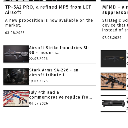
TP-5A2 PRO, a refined MP5 from LCT
MFMD – a 
Airsoft
suppresso
A new proposition is now available on the
Strategic S
market.
device that 
instead of tr
03.08.2026
07.08.2026
Airsoft Strike Industries SI-
90 - modern...
22.07.2026
Stark Arms SA-226 - an
airsoft tribute t...
19.07.2026
July 4th and a
commemorative replica fro...
04.07.2026