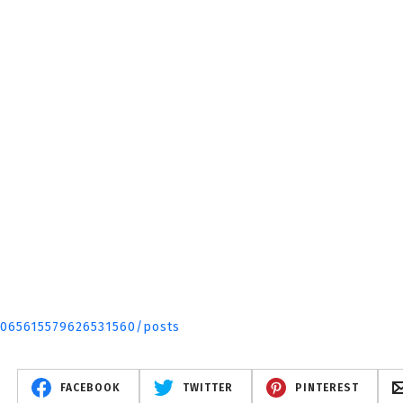
4065615579626531560/posts
FACEBOOK
TWITTER
PINTEREST