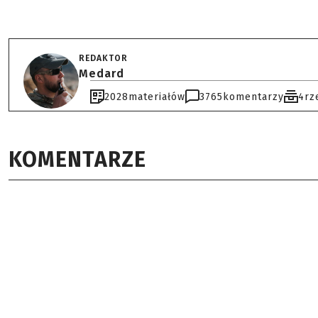
REDAKTOR
Medard
2028
materiałów
3765
komentarzy
4
rz
KOMENTARZE