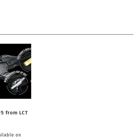
P5 from LCT
ailable on