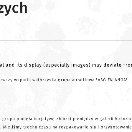
zych
al and its display (especially images) may deviate fr
ierwszy wsparła wałbrzyska grupa airsoftowa "ASG FALANGA"
upa podjęła inicjatywę zbiórki pieniędzy w galerii Victoria
i. Mieliśmy trochę czasu na rozpakowanie się i przygotowani