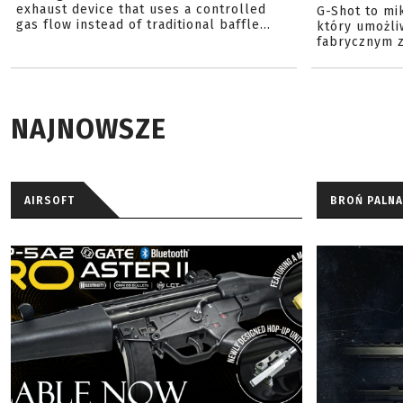
exhaust device that uses a controlled
G-Shot to mi
gas flow instead of traditional baffle...
który umożli
fabrycznym z
NAJNOWSZE
AIRSOFT
BROŃ PALNA