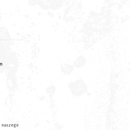
om
.
e naszego