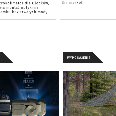
the market.
krokolimator dla Glocków,
wia montaż optyki na
amku bez trwałych mody...
WYPOSAŻENIE