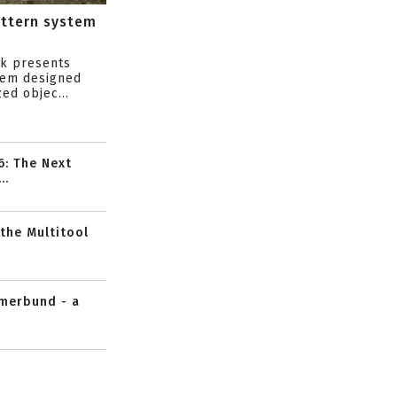
attern system
s
ik presents
tem designed
ed objec...
6: The Next
..
 the Multitool
mmerbund - a