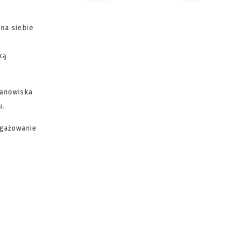
na siebie
ką
tanowiska
u.
ngażowanie