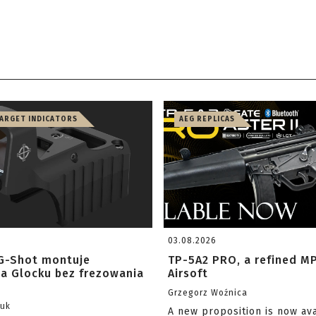
TARGET INDICATORS
AEG REPLICAS
03.08.2026
G-Shot montuje
TP-5A2 PRO, a refined M
na Glocku bez frezowania
Airsoft
Grzegorz Woźnica
zuk
A new proposition is now av