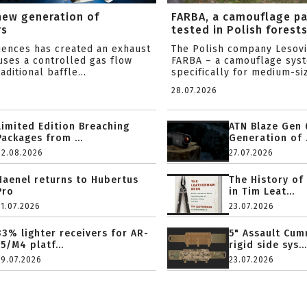
new generation of
FARBA, a camouflage p
rs
tested in Polish forest
ciences has created an exhaust
The Polish company Lesov
uses a controlled gas flow
FARBA – a camouflage sys
aditional baffle...
specifically for medium-siz
28.07.2026
Limited Edition Breaching
ATN Blaze Gen 
Packages from ...
Generation of .
02.08.2026
27.07.2026
Haenel returns to Hubertus
The History of
Pro
in Tim Leat...
31.07.2026
23.07.2026
33% lighter receivers for AR-
5" Assault Cu
15/M4 platf...
rigid side sys...
29.07.2026
23.07.2026