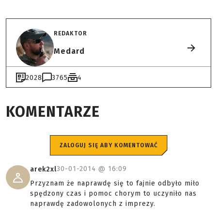
REDAKTOR
Medard
2028
3765
4
KOMENTARZE
ZALOGUJ SIĘ ABY KOMENTOWAĆ
30-01-2014 @
16:09
arek2xl
Przyznam że naprawdę się to fajnie odbyło miło
spędzony czas i pomoc chorym to uczyniło nas
naprawdę zadowolonych z imprezy.