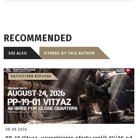
RECOMMENDED
SEE ALSO
OTHERS BY THIS AUTHOR
GG/CO2/GBB REPLICAS
08.08.2026
PP-19 Vityaz- uzupełnienie oferty replik AV/AK od