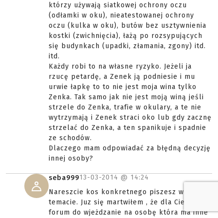
którzy używają siatkowej ochrony oczu
(odłamki w oku), nieatestowanej ochrony
oczu (kulka w oku), butów bez usztywnienia
kostki (zwichnięcia), łażą po rozsypujących
się budynkach (upadki, złamania, zgony) itd.
itd.
Każdy robi to na własne ryzyko. Jeżeli ja
rzucę petardę, a Zenek ją podniesie i mu
urwie łapkę to to nie jest moja wina tylko
Zenka. Tak samo jak nie jest moją winą jeśli
strzele do Zenka, trafie w okulary, a te nie
wytrzymają i Zenek straci oko lub gdy zacznę
strzelać do Zenka, a ten spanikuje i spadnie
ze schodów.
Dlaczego mam odpowiadać za błędną decyzję
innej osoby?
13-03-2014 @
14:24
seba999
Nareszcie kos konkretnego piszesz w
temacie. Juz się martwiłem , że dla Ciebie
forum do wjeżdzanie na osobę która ma inne