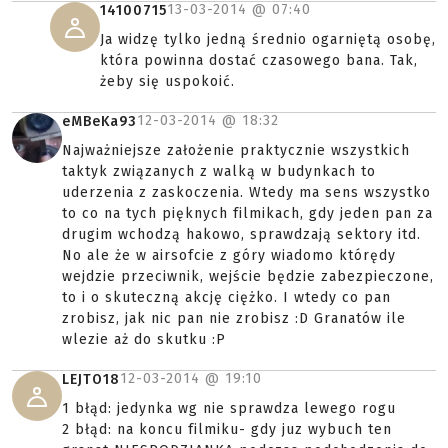
13-03-2014 @
07:40
14100715
Ja widzę tylko jedną średnio ogarniętą osobę,
która powinna dostać czasowego bana. Tak,
żeby się uspokoić.
12-03-2014 @
18:32
eMBeKa93
Najważniejsze założenie praktycznie wszystkich
taktyk związanych z walką w budynkach to
uderzenia z zaskoczenia. Wtedy ma sens wszystko
to co na tych pięknych filmikach, gdy jeden pan za
drugim wchodzą hakowo, sprawdzają sektory itd.
No ale że w airsofcie z góry wiadomo którędy
wejdzie przeciwnik, wejście będzie zabezpieczone,
to i o skuteczną akcję ciężko. I wtedy co pan
zrobisz, jak nic pan nie zrobisz :D Granatów ile
wlezie aż do skutku :P
12-03-2014 @
19:10
LEJTO18
1 błąd: jedynka wg nie sprawdza lewego rogu
2 błąd: na koncu filmiku- gdy juz wybuch ten