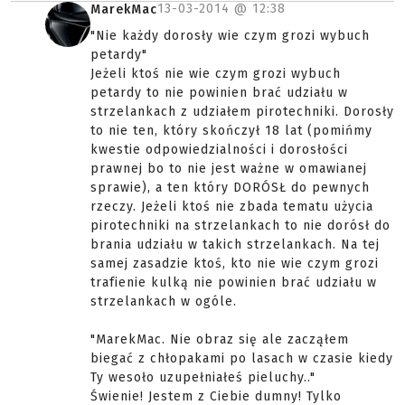
13-03-2014 @
12:38
MarekMac
"Nie każdy dorosły wie czym grozi wybuch
petardy"
Jeżeli ktoś nie wie czym grozi wybuch
petardy to nie powinien brać udziału w
strzelankach z udziałem pirotechniki. Dorosły
to nie ten, który skończył 18 lat (pomińmy
kwestie odpowiedzialności i dorosłości
prawnej bo to nie jest ważne w omawianej
sprawie), a ten który DORÓSŁ do pewnych
rzeczy. Jeżeli ktoś nie zbada tematu użycia
pirotechniki na strzelankach to nie dorósł do
brania udziału w takich strzelankach. Na tej
samej zasadzie ktoś, kto nie wie czym grozi
trafienie kulką nie powinien brać udziału w
strzelankach w ogóle.
"MarekMac. Nie obraz się ale zacząłem
biegać z chłopakami po lasach w czasie kiedy
Ty wesoło uzupełniałeś pieluchy.."
Świenie! Jestem z Ciebie dumny! Tylko