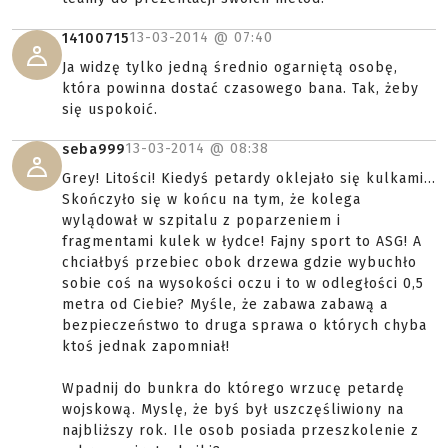
13-03-2014 @
07:40
14100715
Ja widzę tylko jedną średnio ogarniętą osobę,
która powinna dostać czasowego bana. Tak, żeby
się uspokoić.
13-03-2014 @
08:38
seba999
Grey! Litości! Kiedyś petardy oklejało się kulkami...
Skończyło się w końcu na tym, że kolega
wylądował w szpitalu z poparzeniem i
fragmentami kulek w łydce! Fajny sport to ASG! A
chciałbyś przebiec obok drzewa gdzie wybuchło
sobie coś na wysokości oczu i to w odległości 0,5
metra od Ciebie? Myśle, że zabawa zabawą a
bezpieczeństwo to druga sprawa o których chyba
ktoś jednak zapomniał!
Wpadnij do bunkra do którego wrzucę petardę
wojskową. Myslę, że byś był uszczęśliwiony na
najbliższy rok. Ile osob posiada przeszkolenie z