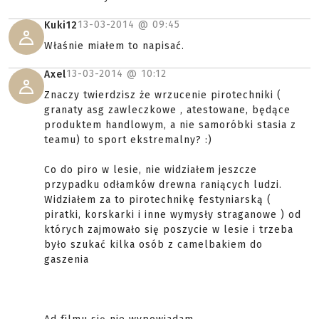
13-03-2014 @
09:45
Kuki12
Właśnie miałem to napisać.
13-03-2014 @
10:12
Axel
Znaczy twierdzisz że wrzucenie pirotechniki (
granaty asg zawleczkowe , atestowane, będące
produktem handlowym, a nie samoróbki stasia z
teamu) to sport ekstremalny? :)
Co do piro w lesie, nie widziałem jeszcze
przypadku odłamków drewna raniących ludzi.
Widziałem za to pirotechnikę festyniarską (
piratki, korskarki i inne wymysły straganowe ) od
których zajmowało się poszycie w lesie i trzeba
było szukać kilka osób z camelbakiem do
gaszenia