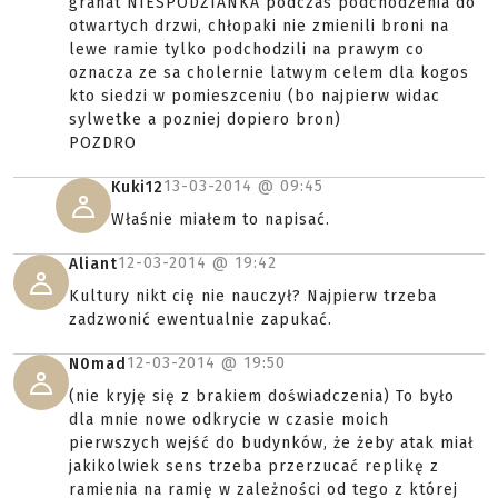
granat NIESPODZIANKA podczas podchodzenia do
otwartych drzwi, chłopaki nie zmienili broni na
lewe ramie tylko podchodzili na prawym co
oznacza ze sa cholernie latwym celem dla kogos
kto siedzi w pomieszceniu (bo najpierw widac
sylwetke a pozniej dopiero bron)
POZDRO
13-03-2014 @
09:45
Kuki12
Właśnie miałem to napisać.
12-03-2014 @
19:42
Aliant
Kultury nikt cię nie nauczył? Najpierw trzeba
zadzwonić ewentualnie zapukać.
12-03-2014 @
19:50
N0mad
(nie kryję się z brakiem doświadczenia) To było
dla mnie nowe odkrycie w czasie moich
pierwszych wejść do budynków, że żeby atak miał
jakikolwiek sens trzeba przerzucać replikę z
ramienia na ramię w zależności od tego z której