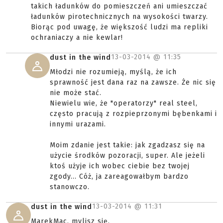
takich ładunków do pomieszczeń ani umieszczać
ładunków pirotechnicznych na wysokości twarzy.
Biorąc pod uwagę, że większość ludzi ma repliki
ochraniaczy a nie kewlar!
13-03-2014 @
11:35
dust in the wind
Młodzi nie rozumieją, myślą, że ich
sprawność jest dana raz na zawsze. Że nic się
nie może stać.
Niewielu wie, że "operatorzy" real steel,
często pracują z rozpieprzonymi bębenkami i
innymi urazami.
Moim zdanie jest takie: jak zgadzasz się na
użycie środków pozoracji, super. Ale jeżeli
ktoś użyje ich wobec ciebie bez twojej
zgody... Cóż, ja zareagowałbym bardzo
stanowczo.
13-03-2014 @
11:31
dust in the wind
MarekMac, mylisz się.