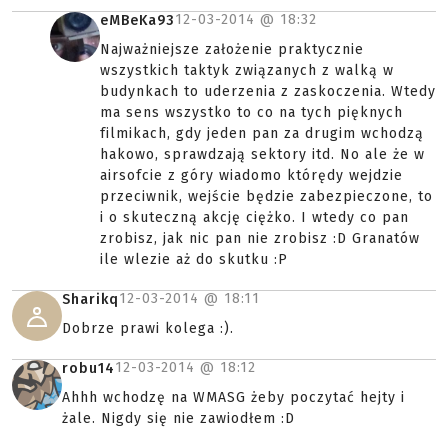
12-03-2014 @
18:32
eMBeKa93
Najważniejsze założenie praktycznie
wszystkich taktyk związanych z walką w
budynkach to uderzenia z zaskoczenia. Wtedy
ma sens wszystko to co na tych pięknych
filmikach, gdy jeden pan za drugim wchodzą
hakowo, sprawdzają sektory itd. No ale że w
airsofcie z góry wiadomo którędy wejdzie
przeciwnik, wejście będzie zabezpieczone, to
i o skuteczną akcję ciężko. I wtedy co pan
zrobisz, jak nic pan nie zrobisz :D Granatów
ile wlezie aż do skutku :P
12-03-2014 @
18:11
Sharikq
Dobrze prawi kolega :).
12-03-2014 @
18:12
robu14
Ahhh wchodzę na WMASG żeby poczytać hejty i
żale. Nigdy się nie zawiodłem :D