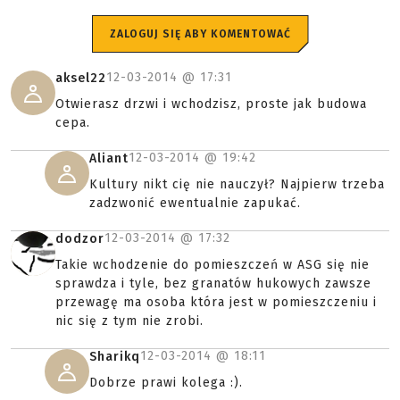
ZALOGUJ SIĘ ABY KOMENTOWAĆ
12-03-2014 @
17:31
aksel22
Otwierasz drzwi i wchodzisz, proste jak budowa
cepa.
12-03-2014 @
19:42
Aliant
Kultury nikt cię nie nauczył? Najpierw trzeba
zadzwonić ewentualnie zapukać.
12-03-2014 @
17:32
dodzor
Takie wchodzenie do pomieszczeń w ASG się nie
sprawdza i tyle, bez granatów hukowych zawsze
przewagę ma osoba która jest w pomieszczeniu i
nic się z tym nie zrobi.
12-03-2014 @
18:11
Sharikq
Dobrze prawi kolega :).