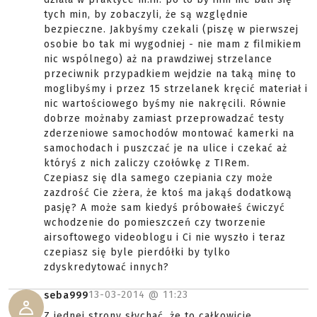
tych min, by zobaczyli, że są względnie
bezpieczne. Jakbyśmy czekali (piszę w pierwszej
osobie bo tak mi wygodniej - nie mam z filmikiem
nic wspólnego) aż na prawdziwej strzelance
przeciwnik przypadkiem wejdzie na taką minę to
moglibyśmy i przez 15 strzelanek kręcić materiał i
nic wartościowego byśmy nie nakręcili. Równie
dobrze możnaby zamiast przeprowadzać testy
zderzeniowe samochodów montować kamerki na
samochodach i puszczać je na ulice i czekać aż
któryś z nich zaliczy czołówkę z TIRem.
Czepiasz się dla samego czepiania czy może
zazdrość Cie zżera, że ktoś ma jakąś dodatkową
pasję? A może sam kiedyś próbowałeś ćwiczyć
wchodzenie do pomieszczeń czy tworzenie
airsoftowego videoblogu i Ci nie wyszło i teraz
czepiasz się byle pierdółki by tylko
zdyskredytować innych?
13-03-2014 @
11:23
seba999
Z jednej strony słychać, że to całkowicie