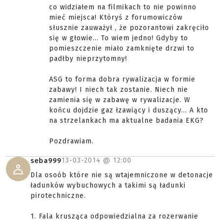
co widziałem na filmikach to nie powinno
mieć miejsca! Któryś z forumowiczów
słusznie zauważył , że pozorantowi zakręciło
się w głowie... To wiem jedno! Gdyby to
pomieszczenie miało zamknięte drzwi to
padłby nieprzytomny!
ASG to forma dobra rywalizacja w formie
zabawy! I niech tak zostanie. Niech nie
zamienia się w zabawę w rywalizacje. W
końcu dojdzie gaz łzawiący i duszący... A kto
na strzelankach ma aktualne badania EKG?
Pozdrawiam.
13-03-2014 @
12:00
seba999
Dla osoób które nie są wtajemniczone w detonacje
ładunków wybuchowych a takimi są ładunki
pirotechniczne.
1. Fala krusząca odpowiedzialna za rozerwanie