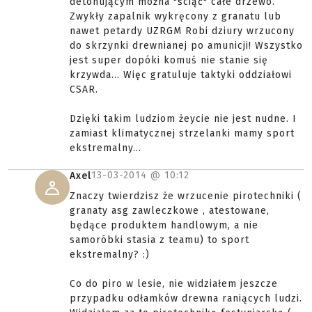
detonującym można "ściąć" całe drzewo.
Zwykły zapalnik wykręcony z granatu lub
nawet petardy UZRGM Robi dziury wrzucony
do skrzynki drewnianej po amunicji! Wszystko
jest super dopóki komuś nie stanie się
krzywda... Więc gratuluje taktyki oddziałowi
CSAR.
Dzięki takim ludziom żeycie nie jest nudne. I
zamiast klimatycznej strzelanki mamy sport
ekstremalny...
13-03-2014 @
10:12
Axel
Znaczy twierdzisz że wrzucenie pirotechniki (
granaty asg zawleczkowe , atestowane,
będące produktem handlowym, a nie
samoróbki stasia z teamu) to sport
ekstremalny? :)
Co do piro w lesie, nie widziałem jeszcze
przypadku odłamków drewna raniących ludzi.