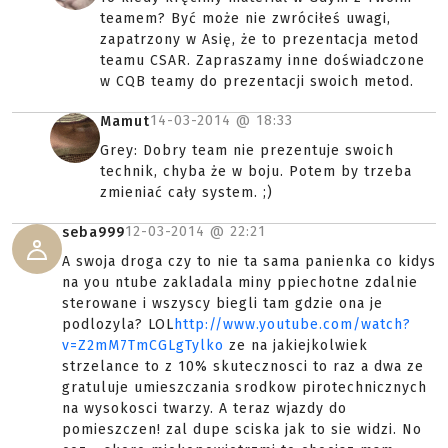
teamem? Być może nie zwróciłeś uwagi,
zapatrzony w Asię, że to prezentacja metod
teamu CSAR. Zapraszamy inne doświadczone
w CQB teamy do prezentacji swoich metod.
14-03-2014 @
18:33
Mamut
Grey: Dobry team nie prezentuje swoich
technik, chyba że w boju. Potem by trzeba
zmieniać cały system. ;)
12-03-2014 @
22:21
seba999
A swoja droga czy to nie ta sama panienka co kidys
na you ntube zakladala miny ppiechotne zdalnie
sterowane i wszyscy biegli tam gdzie ona je
podlozyla? LOL
http://www.youtube.com/watch?
v=Z2mM7TmCGLgTylko
ze na jakiejkolwiek
strzelance to z 10% skutecznosci to raz a dwa ze
gratuluje umieszczania srodkow pirotechnicznych
na wysokosci twarzy. A teraz wjazdy do
pomieszczen! zal dupe sciska jak to sie widzi. No