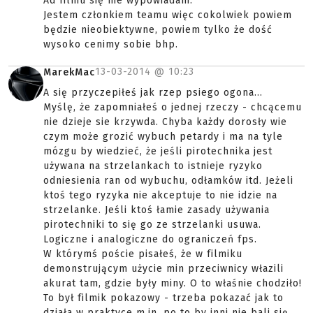
Ad filmu się nie wypowiadam.
Jestem członkiem teamu więc cokolwiek powiem
będzie nieobiektywne, powiem tylko że dość
wysoko cenimy sobie bhp.
13-03-2014 @
10:23
MarekMac
A się przyczepiłeś jak rzep psiego ogona...
Myślę, że zapomniałeś o jednej rzeczy - chcącemu
nie dzieje sie krzywda. Chyba każdy dorosły wie
czym może grozić wybuch petardy i ma na tyle
mózgu by wiedzieć, że jeśli pirotechnika jest
używana na strzelankach to istnieje ryzyko
odniesienia ran od wybuchu, odłamków itd. Jeżeli
ktoś tego ryzyka nie akceptuje to nie idzie na
strzelanke. Jeśli ktoś łamie zasady używania
pirotechniki to się go ze strzelanki usuwa.
Logiczne i analogiczne do ograniczeń fps.
W którymś poście pisałeś, że w filmiku
demonstrującym użycie min przeciwnicy włazili
akurat tam, gdzie były miny. O to właśnie chodziło!
To był filmik pokazowy - trzeba pokazać jak to
działa w praktyce m.in. po to by inni nie bali się