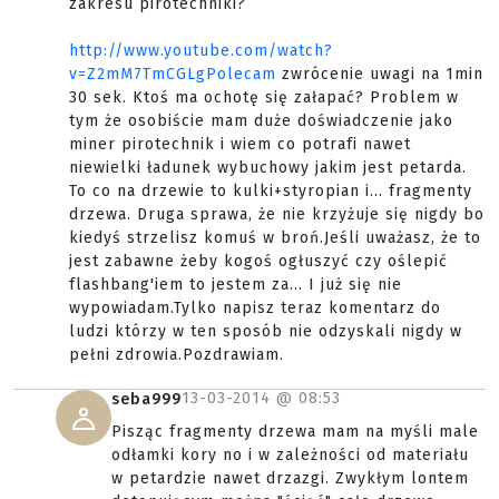
zakresu pirotechniki?
http://www.youtube.com/watch?
v=Z2mM7TmCGLgPolecam
zwrócenie uwagi na 1min
30 sek. Ktoś ma ochotę się załapać? Problem w
tym że osobiście mam duże doświadczenie jako
miner pirotechnik i wiem co potrafi nawet
niewielki ładunek wybuchowy jakim jest petarda.
To co na drzewie to kulki+styropian i... fragmenty
drzewa. Druga sprawa, że nie krzyżuje się nigdy bo
kiedyś strzelisz komuś w broń.Jeśli uważasz, że to
jest zabawne żeby kogoś ogłuszyć czy oślepić
flashbang'iem to jestem za... I już się nie
wypowiadam.Tylko napisz teraz komentarz do
ludzi którzy w ten sposób nie odzyskali nigdy w
pełni zdrowia.Pozdrawiam.
13-03-2014 @
08:53
seba999
Pisząc fragmenty drzewa mam na myśli male
odłamki kory no i w zależności od materiału
w petardzie nawet drzazgi. Zwykłym lontem