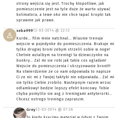
strony wejścia się jest. Trochę kłopotliwe, jak
pomieszczenie jest na tyle duże że warto używać
kolimatora, a lewe oko nie chce łapać kropki tak
sprawnie jak prawe.
12-03-2014 @
22:12
seba999
Kurde... film mnie natchnal... Wlasnie trenuje
wejscie w pojedynke do pomieszczenia. Brakuje mi
tylko drugiej broni zebym strzelil sobie w noge!
Chetnie wzialbym na treningi ta dziewczynke na
bunkry... Zal mi sie robi jak takie cos ogladam!
Wejscie do pomieszczenia i skrzyzowanie broni!!!
Na stwierdzenie ze co nam odpowiada to napisze
Ci ze nic mi z Twojej taktyki nie odpowiada... Zal mi
sie tylko Ciebie zrobilo. Nastepnym razem wrzuc
odlamkowy! bedzie lepszy efekt koncowy. Tobie
chyba pomylilo sie asg z treningami antyterorki...
Chcesz ostrego treningu zapraszm.
13-03-2014 @
07:26
Grey
To kiedy kręcimy materiał w Gdyni z Twoim