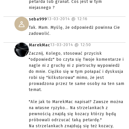
petarda lub granat. Coś jest w tym
niejasnego ?
13-03-2014 @
12:16
seba999
Tak. Mam. Myślę, że odpowiedż powinna Cie
zadowolić.
13-03-2014 @
12:50
MarekMac
Zacznij, Kolego, stosować przycisk
"odpowiedz" bo czyta się Twoje komentarze i
nagle ni z gruchy ni z pietruchy wypowiedź
do mnie. Ciężko się w tym połapać i dyskusja
robi się "kilkutorowa" mimo, że jest
prowadzona przez te same osoby na ten sam
temat.
"Ale jak to MarekMac napisał? Zawsze można
na własne ryzyko... Na strzelankach z
pewnością znajdą się kozacy którzy będą
próbowali odrzucać taką petardę."
Na strzelankach znajdują się też kozacy,