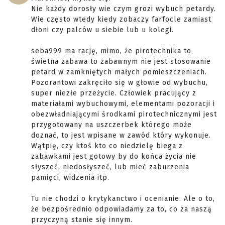
Nie każdy dorosły wie czym grozi wybuch petardy.
Wie często wtedy kiedy zobaczy farfocle zamiast
dłoni czy palców u siebie lub u kolegi.
seba999 ma rację, mimo, że pirotechnika to
świetna zabawa to zabawnym nie jest stosowanie
petard w zamkniętych małych pomieszczeniach.
Pozorantowi zakręciło się w głowie od wybuchu,
super niezłe przeżycie. Człowiek pracujący z
materiałami wybuchowymi, elementami pozoracji i
obezwładniającymi środkami pirotechnicznymi jest
przygotowany na uszczerbek którego może
doznać, to jest wpisane w zawód który wykonuje.
Wątpię, czy ktoś kto co niedzielę biega z
zabawkami jest gotowy by do końca życia nie
słyszeć, niedosłyszeć, lub mieć zaburzenia
pamięci, widzenia itp.
Tu nie chodzi o krytykanctwo i ocenianie. Ale o to,
że bezpośrednio odpowiadamy za to, co za naszą
przyczyną stanie się innym.