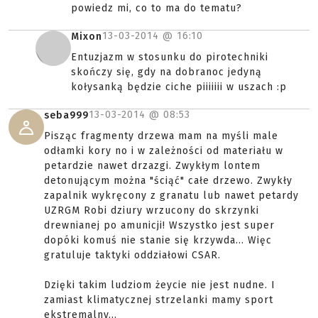
powiedz mi, co to ma do tematu?
13-03-2014 @
16:10
Mixon
Entuzjazm w stosunku do pirotechniki
skończy się, gdy na dobranoc jedyną
kołysanką będzie ciche piiiiiii w uszach :p
13-03-2014 @
08:53
seba999
Pisząc fragmenty drzewa mam na myśli male
odłamki kory no i w zależności od materiału w
petardzie nawet drzazgi. Zwykłym lontem
detonującym można "ściąć" całe drzewo. Zwykły
zapalnik wykręcony z granatu lub nawet petardy
UZRGM Robi dziury wrzucony do skrzynki
drewnianej po amunicji! Wszystko jest super
dopóki komuś nie stanie się krzywda... Więc
gratuluje taktyki oddziałowi CSAR.
Dzięki takim ludziom żeycie nie jest nudne. I
zamiast klimatycznej strzelanki mamy sport
ekstremalny...