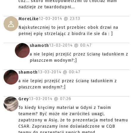
coz... skoro miekopowietrzmi to chociaz mam
nadzieje ze twardodupni...
12-03-2014 @
23:13
MoreLike
Najskuteczniej to jest przebiec obok drzwi na
pełnej epię strzelając z biodra ile sie da : ]
13-03-2014 @
00:47
shamoth
a nie lepiej przejść przez ścianę ładunkiem z
płaszczem wodnym?;]
13-03-2014 @
00:47
shamoth
a nie lepiej przejść przez ścianę ładunkiem z
płaszczem wodnym?;]
13-03-2014 @
07:26
Grey
To kiedy kręcimy materiał w Gdyni z Twoim
teamem? Być może nie zwróciłeś uwagi,
zapatrzony w Asię, że to prezentacja metod teamu
CSAR. Zapraszamy inne doświadczone w CQB
teamy do prezentacji swoich metod.