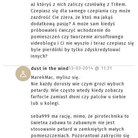
aż któryś z nich zaliczy czołówkę z TIRem.
Czepiasz się dla samego czepiania czy może
zazdrość Cie zżera, że ktoś ma jakąś
dodatkową pasję? A może sam kiedyś
próbowałeś ćwiczyć wchodzenie do
pomieszczeń czy tworzenie airsoftowego
videoblogu i Ci nie wyszło i teraz czepiasz się
byle pierdółki by tylko zdyskredytować
innych?
13-03-2014 @
11:31
dust in the wind
MarekMac, mylisz się.
Nie każdy dorosły wie czym grozi wybuch
petardy. Wie często wtedy kiedy zobaczy
farfocle zamiast dłoni czy palców u siebie
lub u kolegi.
seba999 ma rację, mimo, że pirotechnika to
świetna zabawa to zabawnym nie jest
stosowanie petard w zamkniętych małych
pomieszczeniach. Pozorantowi zakręciło się