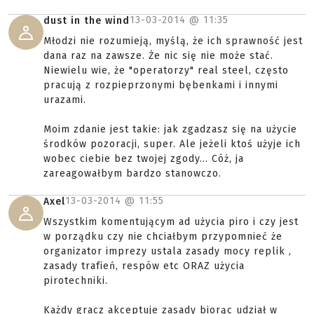
13-03-2014 @
11:35
dust in the wind
Młodzi nie rozumieją, myślą, że ich sprawność jest
dana raz na zawsze. Że nic się nie może stać.
Niewielu wie, że "operatorzy" real steel, często
pracują z rozpieprzonymi bębenkami i innymi
urazami.
Moim zdanie jest takie: jak zgadzasz się na użycie
środków pozoracji, super. Ale jeżeli ktoś użyje ich
wobec ciebie bez twojej zgody... Cóż, ja
zareagowałbym bardzo stanowczo.
13-03-2014 @
11:55
Axel
Wszystkim komentującym ad użycia piro i czy jest
w porządku czy nie chciałbym przypomnieć że
organizator imprezy ustala zasady mocy replik ,
zasady trafień, respów etc ORAZ użycia
pirotechniki.
Każdy gracz akceptuje zasady biorąc udział w