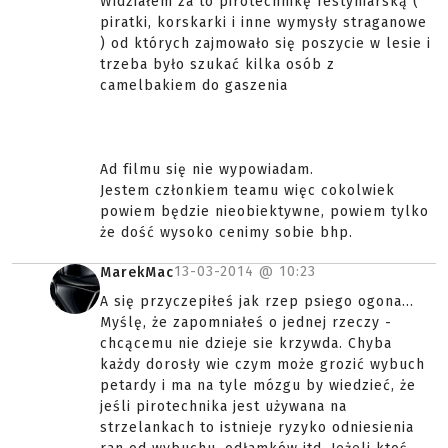
Widziałem za to pirotechnikę festyniarską (
piratki, korskarki i inne wymysły straganowe
) od których zajmowało się poszycie w lesie i
trzeba było szukać kilka osób z
camelbakiem do gaszenia
Ad filmu się nie wypowiadam.
Jestem członkiem teamu więc cokolwiek
powiem będzie nieobiektywne, powiem tylko
że dość wysoko cenimy sobie bhp.
13-03-2014 @
10:23
MarekMac
A się przyczepiłeś jak rzep psiego ogona...
Myślę, że zapomniałeś o jednej rzeczy -
chcącemu nie dzieje sie krzywda. Chyba
każdy dorosły wie czym może grozić wybuch
petardy i ma na tyle mózgu by wiedzieć, że
jeśli pirotechnika jest używana na
strzelankach to istnieje ryzyko odniesienia