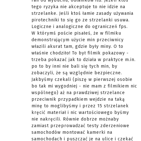
ran od wybuchu, odłamków itd. Jeżeli ktoś
tego ryzyka nie akceptuje to nie idzie na
strzelanke. Jeśli ktoś łamie zasady używania
pirotechniki to się go ze strzelanki usuwa.
Logiczne i analogiczne do ograniczeń fps.
W którymś poście pisałeś, że w filmiku
demonstrującym użycie min przeciwnicy
włazili akurat tam, gdzie były miny. O to
właśnie chodziło! To był filmik pokazowy -
trzeba pokazać jak to działa w praktyce m.in.
po to by inni nie bali się tych min, by
zobaczyli, że są względnie bezpieczne.
Jakbyśmy czekali (piszę w pierwszej osobie
bo tak mi wygodniej - nie mam z filmikiem nic
wspólnego) aż na prawdziwej strzelance
przeciwnik przypadkiem wejdzie na taką
minę to moglibyśmy i przez 15 strzelanek
kręcić materiał i nic wartościowego byśmy
nie nakręcili. Równie dobrze możnaby
zamiast przeprowadzać testy zderzeniowe
samochodów montować kamerki na
samochodach i puszczać je na ulice i czekać