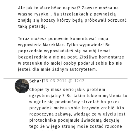
Ale jak to MarekMac napisał? Zawsze można na
własne ryzyko... Na strzelankach z pewnością
znajdą się kozacy którzy będą próbowali odrzucać
taką petardę.
Teraz możesz ponownie komentować moja
wypowiedz MarekMac. Tylko wypowiedz! Bo
poprzednio wypowiadałeś się na mój temat
bezpośrednio a nie na post. Złośliwe komentarze
w stosunku do mojej osoby podaruj sobie bo nie
jesteś dla mnie żadnym autorytetem.
13-03-2014 @
12:12
Scharf
Chopie ty masz serio jakiś problem
egzystencjalny ? Bo takim tokiem myślenia to
w ogóle się powinniśmy strzelać bo przez
przypadek można sobie krzywdę zrobić. Kto
rozpoczyna zabawę, wiedząc że w użyciu jest
pirotechnika podejmuje świadomą decyzję
tego że w jego stronę może zostać rzucone