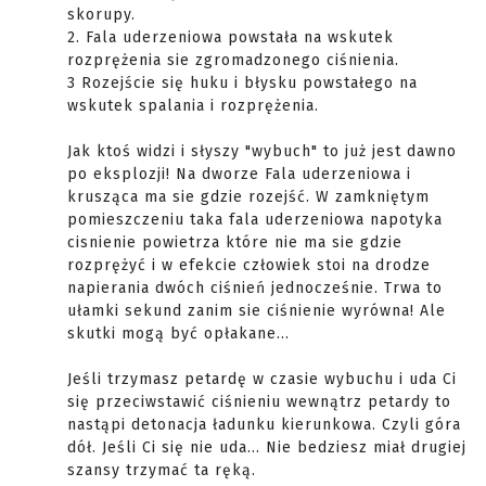
skorupy.
2. Fala uderzeniowa powstała na wskutek
rozprężenia sie zgromadzonego ciśnienia.
3 Rozejście się huku i błysku powstałego na
wskutek spalania i rozprężenia.
Jak ktoś widzi i słyszy "wybuch" to już jest dawno
po eksplozji! Na dworze Fala uderzeniowa i
krusząca ma sie gdzie rozejść. W zamkniętym
pomieszczeniu taka fala uderzeniowa napotyka
cisnienie powietrza które nie ma sie gdzie
rozprężyć i w efekcie człowiek stoi na drodze
napierania dwóch ciśnień jednocześnie. Trwa to
ułamki sekund zanim sie ciśnienie wyrówna! Ale
skutki mogą być opłakane...
Jeśli trzymasz petardę w czasie wybuchu i uda Ci
się przeciwstawić ciśnieniu wewnątrz petardy to
nastąpi detonacja ładunku kierunkowa. Czyli góra
dół. Jeśli Ci się nie uda... Nie bedziesz miał drugiej
szansy trzymać ta ręką.