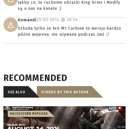
Jakby co, to ruchome obrazki King Arms i Modify
są u nas na kanale ;)
23-03-2014 @
20:34
Komandi
Szkoda tylko że ten M1 Carbine to wersja bardzo
późno wojenna, nie używana podczas 2wś :/
RECOMMENDED
SEE ALSO
OTHERS BY THIS AUTHOR
GG/CO2/GBB REPLICAS