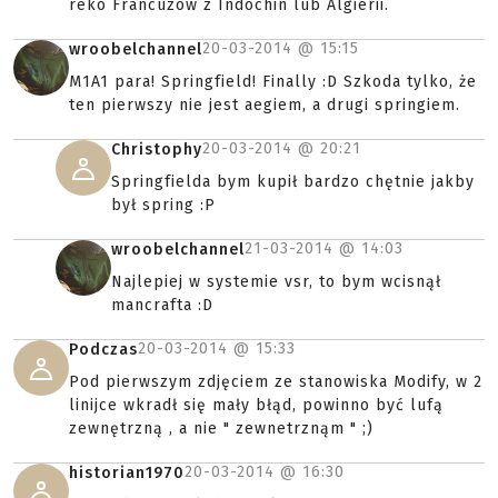
reko Francuzów z Indochin lub Algierii.
20-03-2014 @
15:15
wroobelchannel
M1A1 para! Springfield! Finally :D Szkoda tylko, że
ten pierwszy nie jest aegiem, a drugi springiem.
20-03-2014 @
20:21
Christophy
Springfielda bym kupił bardzo chętnie jakby
był spring :P
21-03-2014 @
14:03
wroobelchannel
Najlepiej w systemie vsr, to bym wcisnął
mancrafta :D
20-03-2014 @
15:33
Podczas
Pod pierwszym zdjęciem ze stanowiska Modify, w 2
linijce wkradł się mały błąd, powinno być lufą
zewnętrzną , a nie " zewnetrznąm " ;)
20-03-2014 @
16:30
historian1970