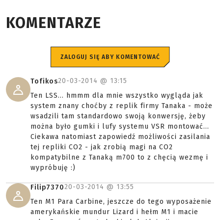
KOMENTARZE
ZALOGUJ SIĘ ABY KOMENTOWAĆ
20-03-2014 @
13:15
Tofikos
Ten LSS... hmmm dla mnie wszystko wygląda jak
system znany choćby z replik firmy Tanaka - może
wsadzili tam standardowo swoją konwersję, żeby
można było gumki i lufy systemu VSR montować...
Ciekawa natomiast zapowiedź możliwości zasilania
tej repliki CO2 - jak zrobią magi na CO2
kompatybilne z Tanaką m700 to z chęcią wezmę i
wypróbuję :)
20-03-2014 @
13:55
Filip7370
Ten M1 Para Carbine, jeszcze do tego wyposażenie
amerykańskie mundur Lizard i hełm M1 i macie