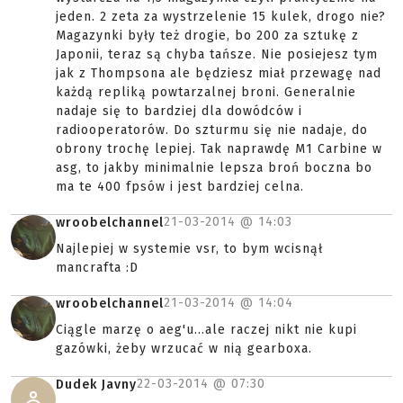
jeden. 2 zeta za wystrzelenie 15 kulek, drogo nie?
Magazynki były też drogie, bo 200 za sztukę z
Japonii, teraz są chyba tańsze. Nie posiejesz tym
jak z Thompsona ale będziesz miał przewagę nad
każdą repliką powtarzalnej broni. Generalnie
nadaje się to bardziej dla dowódców i
radiooperatorów. Do szturmu się nie nadaje, do
obrony trochę lepiej. Tak naprawdę M1 Carbine w
asg, to jakby minimalnie lepsza broń boczna bo
ma te 400 fpsów i jest bardziej celna.
21-03-2014 @
14:03
wroobelchannel
Najlepiej w systemie vsr, to bym wcisnął
mancrafta :D
21-03-2014 @
14:04
wroobelchannel
Ciągle marzę o aeg'u...ale raczej nikt nie kupi
gazówki, żeby wrzucać w nią gearboxa.
22-03-2014 @
07:30
Dudek Javny