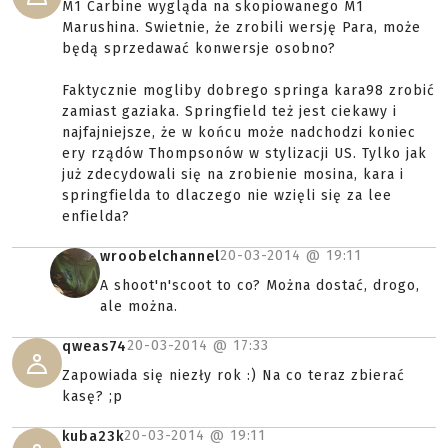
M1 Carbine wygląda na skopiowanego M1
Marushina. Swietnie, że zrobili wersję Para, może
będą sprzedawać konwersje osobno?
Faktycznie mogliby dobrego springa kara98 zrobić
zamiast gaziaka. Springfield też jest ciekawy i
najfajniejsze, że w końcu może nadchodzi koniec
ery rządów Thompsonów w stylizacji US. Tylko jak
już zdecydowali się na zrobienie mosina, kara i
springfielda to dlaczego nie wzięli się za lee
enfielda?
20-03-2014 @
19:11
wroobelchannel
A shoot'n'scoot to co? Można dostać, drogo,
ale można.
20-03-2014 @
17:33
qweas74
Zapowiada się niezły rok :) Na co teraz zbierać
kasę? ;p
20-03-2014 @
19:11
kuba23k