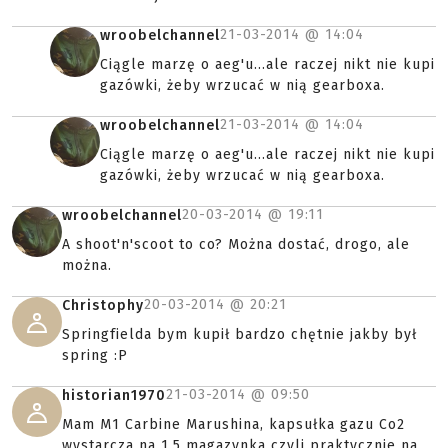
21-03-2014 @
14:04
wroobelchannel
Ciągle marzę o aeg'u...ale raczej nikt nie kupi
gazówki, żeby wrzucać w nią gearboxa.
21-03-2014 @
14:04
wroobelchannel
Ciągle marzę o aeg'u...ale raczej nikt nie kupi
gazówki, żeby wrzucać w nią gearboxa.
20-03-2014 @
19:11
wroobelchannel
A shoot'n'scoot to co? Można dostać, drogo, ale
można.
20-03-2014 @
20:21
Christophy
Springfielda bym kupił bardzo chętnie jakby był
spring :P
21-03-2014 @
09:50
historian1970
Mam M1 Carbine Marushina, kapsułka gazu Co2
wystarcza na 1,5 magazynka czyli praktycznie na