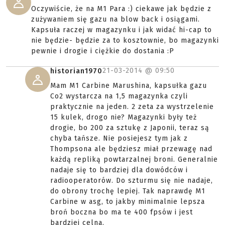
Oczywiście, że na M1 Para :) ciekawe jak będzie z
zużywaniem się gazu na blow back i osiągami.
Kapsuła raczej w magazynku i jak widać hi-cap to
nie będzie- będzie za to kosztownie, bo magazynki
pewnie i drogie i ciężkie do dostania :P
21-03-2014 @
09:50
historian1970
Mam M1 Carbine Marushina, kapsułka gazu
Co2 wystarcza na 1,5 magazynka czyli
praktycznie na jeden. 2 zeta za wystrzelenie
15 kulek, drogo nie? Magazynki były też
drogie, bo 200 za sztukę z Japonii, teraz są
chyba tańsze. Nie posiejesz tym jak z
Thompsona ale będziesz miał przewagę nad
każdą repliką powtarzalnej broni. Generalnie
nadaje się to bardziej dla dowódców i
radiooperatorów. Do szturmu się nie nadaje,
do obrony trochę lepiej. Tak naprawdę M1
Carbine w asg, to jakby minimalnie lepsza
broń boczna bo ma te 400 fpsów i jest
bardziej celna.