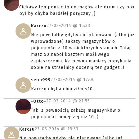
Ciekawy ten pentaclip do magów ale drum czy box
był by chyba bardziej poręczny ;]
27-03-2014 @
15:33
Karczu
Nie powstałby gdyby nie planowane (albo już
wprowadzone) zakazy magazynków o
pojemności > 10 w niektórych stanach. Tutaj
masz 50 naboi kosztem możliwego
zapiaszczenia. Na pewno maniacy popykania
sobie na strzelnicy docenią ten gadget :)
27-03-2014 @
17:06
seba999
Karczu chyba chodził o <10
27-03-2014 @
21:55
-Otto-
Tak, z pewnością zakażą magazynków o
pojemności mniejszej niż 10 ;)
27-03-2014 @
15:33
Karczu
Nie powstałby gdyby nie planowane (albo już