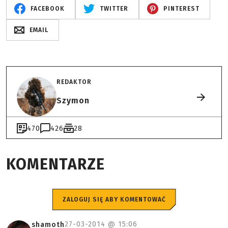
FACEBOOK
TWITTER
PINTEREST
EMAIL
REDAKTOR
Szymon
470
426
28
KOMENTARZE
ZALOGUJ SIĘ ABY KOMENTOWAĆ
27-03-2014 @
15:06
shamoth