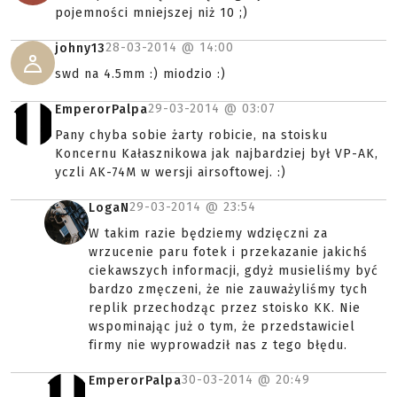
pojemności mniejszej niż 10 ;)
28-03-2014 @
14:00
johny13
swd na 4.5mm :) miodzio :)
29-03-2014 @
03:07
EmperorPalpa
Pany chyba sobie żarty robicie, na stoisku
Koncernu Kałasznikowa jak najbardziej był VP-AK,
yczli AK-74M w wersji airsoftowej. :)
29-03-2014 @
23:54
LogaN
W takim razie będziemy wdzięczni za
wrzucenie paru fotek i przekazanie jakichś
ciekawszych informacji, gdyż musieliśmy być
bardzo zmęczeni, że nie zauważyliśmy tych
replik przechodząc przez stoisko KK. Nie
wspominając już o tym, że przedstawiciel
firmy nie wyprowadził nas z tego błędu.
30-03-2014 @
20:49
EmperorPalpa