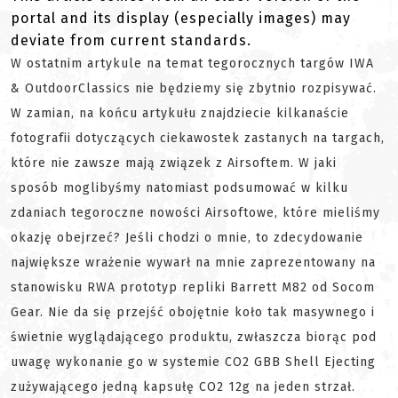
portal and its display (especially images) may
deviate from current standards.
W ostatnim artykule na temat tegorocznych targów IWA
& OutdoorClassics nie będziemy się zbytnio rozpisywać.
W zamian, na końcu artykułu znajdziecie kilkanaście
fotografii dotyczących ciekawostek zastanych na targach,
które nie zawsze mają związek z Airsoftem. W jaki
sposób moglibyśmy natomiast podsumować w kilku
zdaniach tegoroczne nowości Airsoftowe, które mieliśmy
okazję obejrzeć? Jeśli chodzi o mnie, to zdecydowanie
największe wrażenie wywarł na mnie zaprezentowany na
stanowisku RWA prototyp repliki Barrett M82 od Socom
Gear. Nie da się przejść obojętnie koło tak masywnego i
świetnie wyglądającego produktu, zwłaszcza biorąc pod
uwagę wykonanie go w systemie CO2 GBB Shell Ejecting
zużywającego jedną kapsułę CO2 12g na jeden strzał.