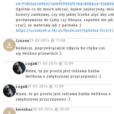
oh=f1d03a24096021a5695990bf216dc808&oe=53A80
Ogólnie co do moich odczuć, byłem zaskoczony, dość
komory zamkowej, czy siły jakiej trzeba użyć aby zmi
porównywalne do Cymy czy Dboysa, zupełnie nie jak 
czuć), że materiały jak z palniaka ;)
https://scontent-a-lhr.xx.fbcdn.net/hphotos-frc3/
31-03-2014 @
11:06
Czozen
Redakcjo, poprzekręcajcie zdjęcia bo chyba coś
się Helikon przewrócił ;)
31-03-2014 @
12:09
LogaN
Nieee, to po prostu jest reklama butów
Helikona o zwiększonej przyczepności :).
31-03-2014 @
12:09
LogaN
Nieee, to po prostu jest reklama butów Helikona o
zwiększonej przyczepności :).
28-05-2014 @
10:49
kevinbac