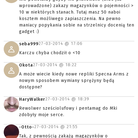
wprowadzone) zakazy magazynków o pojemności >
10 w niektórych stanach. Tutaj masz 50 naboi
kosztem możliwego zapiaszczenia. Na pewno
maniacy popykania sobie na strzelnicy docenią ten
gadget :)
27-03-2014 @
17:06
seba999
Karczu chyba chodził o <10
27-03-2014 @
18:22
Okota
A może wiecie kiedy nowe repliki Specna Arms z
nowym sposobem wymiany sprężyny będą
dostępne?
27-03-2014 @
18:39
HaryWalker
Rewolwer sześciolufowy i pentamag do Mki
zdobyły moje serce.
27-03-2014 @
21:55
-Otto-
Tak, z pewnością zakażą magazynków o