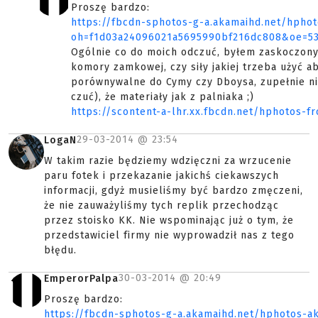
Proszę bardzo:
https://fbcdn-sphotos-g-a.akamaihd.net/hpho
oh=f1d03a24096021a5695990bf216dc808&oe=5
Ogólnie co do moich odczuć, byłem zaskoczony,
komory zamkowej, czy siły jakiej trzeba użyć ab
porównywalne do Cymy czy Dboysa, zupełnie nie
czuć), że materiały jak z palniaka ;)
https://scontent-a-lhr.xx.fbcdn.net/hphotos-
29-03-2014 @
23:54
LogaN
W takim razie będziemy wdzięczni za wrzucenie
paru fotek i przekazanie jakichś ciekawszych
informacji, gdyż musieliśmy być bardzo zmęczeni,
że nie zauważyliśmy tych replik przechodząc
przez stoisko KK. Nie wspominając już o tym, że
przedstawiciel firmy nie wyprowadził nas z tego
błędu.
30-03-2014 @
20:49
EmperorPalpa
Proszę bardzo:
https://fbcdn-sphotos-g-a.akamaihd.net/hphotos-