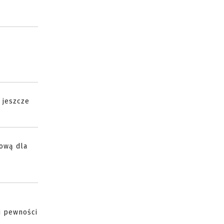
 jeszcze
gową dla
j pewności