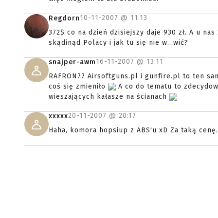
10-11-2007 @
11:13
Regdorn
372$ co na dzień dzisiejszy daje 930 zł. A u n
skądinąd Polacy i jak tu się nie w...wić?
16-11-2007 @
13:11
snajper-awm
RAFRON77 Airsoftguns.pl i gunfire.pl to ten s
coś się zmieniło
A co do tematu to zdecydowa
wieszających kałasze na ścianach
20-11-2007 @
20:17
xxxxx
Haha, komora hopsiup z ABS'u xD Za taką cenę..