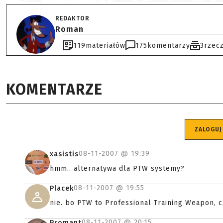
REDAKTOR
Roman
119
materiałów
175
komentarzy
3
rzec
KOMENTARZE
ZALOGUJ
08-11-2007 @
19:39
xasistis
hmm.. alternatywa dla PTW systemy?
08-11-2007 @
19:55
Placek
nie. bo PTW to Professional Training Weapon, c
08-11-2007 @
20:15
Promant