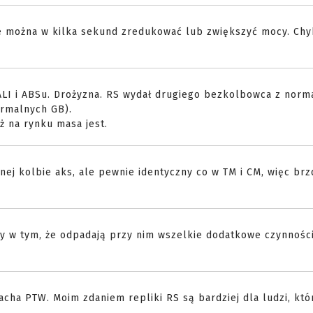
nie można w kilka sekund zredukować lub zwiększyć mocy. Chy
TALI i ABSu. Drożyzna. RS wydał drugiego bezkolbowca z nor
ormalnych GB).
ż na rynku masa jest.
nej kolbie aks, ale pewnie identyczny co w TM i CM, więc brz
 w tym, że odpadają przy nim wszelkie dodatkowe czynnośc
łacha PTW. Moim zdaniem repliki RS są bardziej dla ludzi, któ