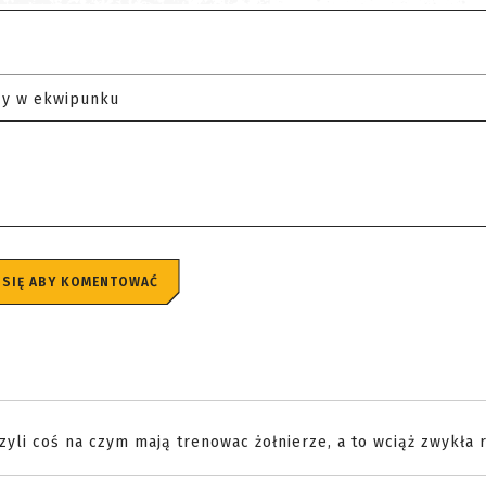
zy w ekwipunku
 SIĘ ABY KOMENTOWAĆ
zyli coś na czym mają trenowac żołnierze, a to wciąż zwykła r