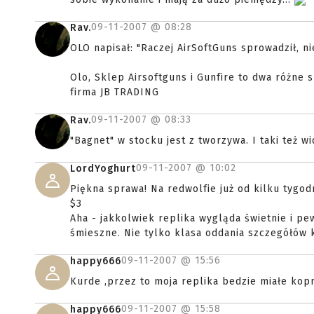
09-11-2007 @
08:28
Rav.
OLO napisał: "Raczej AirSoftGuns sprowadził, n
Olo, Sklep Airsoftguns i Gunfire to dwa różne s
firma JB TRADING
09-11-2007 @
08:33
Rav.
"Bagnet" w stocku jest z tworzywa. I taki też 
09-11-2007 @
10:02
LordYoghurt
Piękna sprawa! Na redwolfie już od kilku tygodn
$3
Aha - jakkolwiek replika wygląda świetnie i pe
śmieszne. Nie tylko klasa oddania szczegółów kw
09-11-2007 @
15:56
happy666
Kurde ,przez to moja replika bedzie miałe k
09-11-2007 @
15:58
happy666