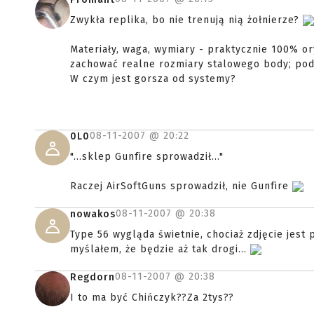
Zwykła replika, bo nie trenują nią żołnierze?
Materiały, waga, wymiary - praktycznie 100% o
zachować realne rozmiary stalowego body; pod
W czym jest gorsza od systemy?
08-11-2007 @
20:22
0L0
"...sklep Gunfire sprowadził..."
Raczej AirSoftGuns sprowadził, nie Gunfire
08-11-2007 @
20:38
nowakos
Type 56 wygląda świetnie, chociaż zdjęcie jest
myślałem, że będzie aż tak drogi...
08-11-2007 @
20:38
Regdorn
I to ma być Chińczyk??Za 2tys??