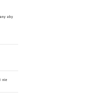
wany aby
I nie