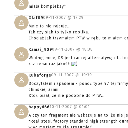
miała kompleksy*
09-11-2007 @
17:29
Olaf89
Mnie to nie rajcuje...
Tak czy siak to tylko replika.
Chociaż jak trzymałem PTW w ręku to miałem oc
09-11-2007 @
18:38
Kamzi_909
Według mnie, RS jest raczej alternatywą dla In
raz cenaoraz jakość
)
09-11-2007 @
19:39
Kubaforge
Doczytałem i spadłem - ponoć type 97 tej firmy 
chińskiej armii.
Ktoś pisał, że nie podobne do PTW...
10-11-2007 @
01:01
happy666
A czy ten fragment nie wskazuje na to ,że nie j
"Real steel factory standard high strength d
więc mogłem to źle zrozumieć.