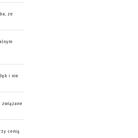
ba, ze
malnym
dęk i nie
i związane
rzy cenią