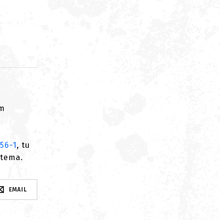
om
56-1
, tu
stema.
EMAIL