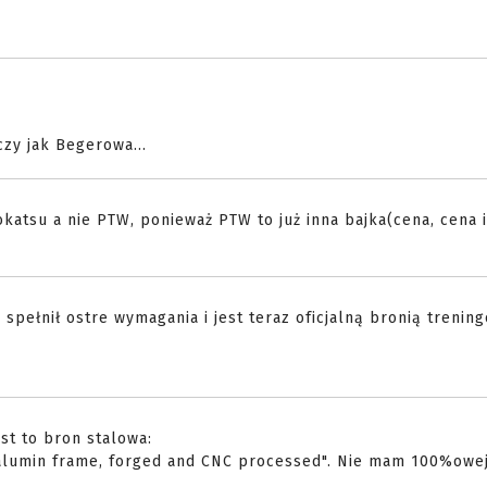
zy jak Begerowa...
okatsu a nie PTW, ponieważ PTW to już inna bajka(cena, cena i
spełnił ostre wymagania i jest teraz oficjalną bronią trenin
est to bron stalowa:
uralumin frame, forged and CNC processed". Nie mam 100%owe