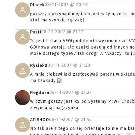
08-11-2007 @
20:49
Placek
gorsza, a przynajmniej inna jest w tym, że tu 
ktoś ma szybkie rączki;]
08-11-2007 @
21:17
Pasti
To jest I klasa AEG(podobno) i wykonane ze S
GB(nowa wersja, ale części pasują od innych n
Może dlatego type97 tak drogi. A "AKaczy" to ju
08-11-2007 @
21:20
RysiekD
A mnie ciekawi jaki zastosowali patent w składa
ma blokady
08-11-2007 @
21:27
Regdorn
W czym gorszy jest RS od Systemy PTW? Choćby
z wymianą magazynka.
08-11-2007 @
21:42
ATISHOO
No tak ale z tego co się orientuje to nie ma ka
sobie wykonanie i mają za dużo pieniędzy...