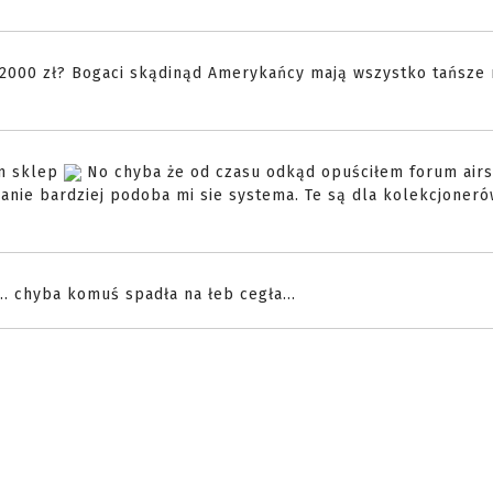
as 2000 zł? Bogaci skądinąd Amerykańcy mają wszystko tańsze 
am sklep
No chyba że od czasu odkąd opuściłem forum airs
nie bardziej podoba mi sie systema. Te są dla kolekcjoner
. chyba komuś spadła na łeb cegła...