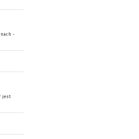
onach -
 jest