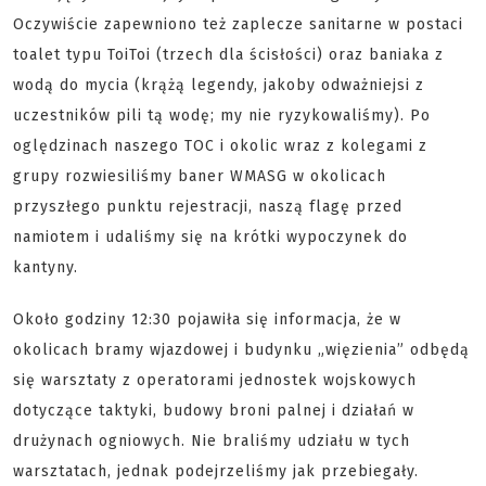
Oczywiście zapewniono też zaplecze sanitarne w postaci
toalet typu ToiToi (trzech dla ścisłości) oraz baniaka z
wodą do mycia (krążą legendy, jakoby odważniejsi z
uczestników pili tą wodę; my nie ryzykowaliśmy). Po
oględzinach naszego TOC i okolic wraz z kolegami z
grupy rozwiesiliśmy baner WMASG w okolicach
przyszłego punktu rejestracji, naszą flagę przed
namiotem i udaliśmy się na krótki wypoczynek do
kantyny.
Około godziny 12:30 pojawiła się informacja, że w
okolicach bramy wjazdowej i budynku „więzienia” odbędą
się warsztaty z operatorami jednostek wojskowych
dotyczące taktyki, budowy broni palnej i działań w
drużynach ogniowych. Nie braliśmy udziału w tych
warsztatach, jednak podejrzeliśmy jak przebiegały.