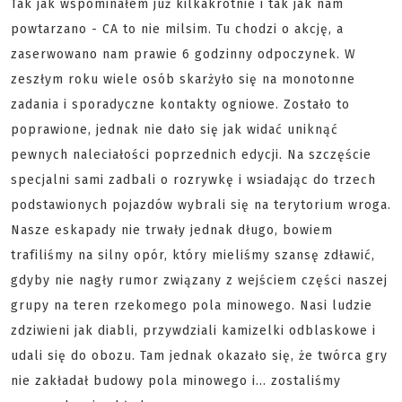
Tak jak wspominałem już kilkakrotnie i tak jak nam
powtarzano - CA to nie milsim. Tu chodzi o akcję, a
zaserwowano nam prawie 6 godzinny odpoczynek. W
zeszłym roku wiele osób skarżyło się na monotonne
zadania i sporadyczne kontakty ogniowe. Zostało to
poprawione, jednak nie dało się jak widać uniknąć
pewnych naleciałości poprzednich edycji. Na szczęście
specjalni sami zadbali o rozrywkę i wsiadając do trzech
podstawionych pojazdów wybrali się na terytorium wroga.
Nasze eskapady nie trwały jednak długo, bowiem
trafiliśmy na silny opór, który mieliśmy szansę zdławić,
gdyby nie nagły rumor związany z wejściem części naszej
grupy na teren rzekomego pola minowego. Nasi ludzie
zdziwieni jak diabli, przywdziali kamizelki odblaskowe i
udali się do obozu. Tam jednak okazało się, że twórca gry
nie zakładał budowy pola minowego i... zostaliśmy