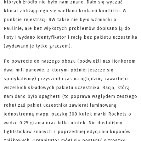
których źródło nie było nam znane. Dało się wyczuć
klimat zbliżającego się wielkimi krokami konfliktu. W
punkcie rejestracji RW także nie było wzmianki o
Paulinie, ale bez większych problemów dopisano ją do
listy i wydano identyfikator i rację bez pakietu uczestnika
(wydawano je tylko graczom).
Po powrocie do naszego obozu (podwieźli nas Honkerem
dwaj mili panowie, z którymi później jeszcze się
spotykaliśmy) przyszedł czas na oględziny zawartości
wszelkich składowych pakietu uczestnika. Racją, którą
nam dano było spaghetti (to poprawa względem zeszłego
roku) zaś pakiet uczestnika zawierał laminowaną
jednostronną mapę, paczkę 300 kulek marki Rockets o
wadze 0.25 grama oraz kilka ulotek. Nie dostaliśmy
lightsticków znanych z poprzedniej edycji ani kuponów
zniżkowych. Organizator mógł się postarać o troszkę