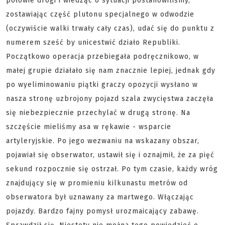
połowie drogi i wiedząc o sytuacji postanowiliśmy,
zostawiając część plutonu specjalnego w odwodzie
(oczywiście walki trwały cały czas), udać się do punktu z
numerem sześć by unicestwić działo Republiki.
Początkowo operacja przebiegała podręcznikowo, w
małej grupie działało się nam znacznie lepiej, jednak gdy
po wyeliminowaniu piątki graczy opozycji wysłano w
nasza stronę uzbrojony pojazd szala zwycięstwa zaczęła
się niebezpiecznie przechylać w drugą stronę. Na
szczęście mieliśmy asa w rękawie - wsparcie
artyleryjskie. Po jego wezwaniu na wskazany obszar,
pojawiał się obserwator, ustawił się i oznajmił, że za pięć
sekund rozpocznie się ostrzał. Po tym czasie, każdy wróg
znajdujący się w promieniu kilkunastu metrów od
obserwatora był uznawany za martwego. Włączając
pojazdy. Bardzo fajny pomysł urozmaicający zabawę.