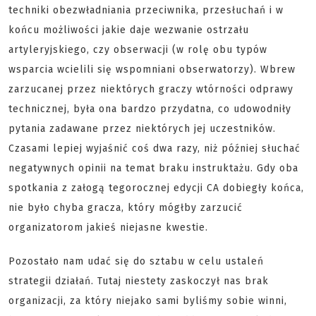
techniki obezwładniania przeciwnika, przesłuchań i w
końcu możliwości jakie daje wezwanie ostrzału
artyleryjskiego, czy obserwacji (w rolę obu typów
wsparcia wcielili się wspomniani obserwatorzy). Wbrew
zarzucanej przez niektórych graczy wtórności odprawy
technicznej, była ona bardzo przydatna, co udowodniły
pytania zadawane przez niektórych jej uczestników.
Czasami lepiej wyjaśnić coś dwa razy, niż później słuchać
negatywnych opinii na temat braku instruktażu. Gdy oba
spotkania z załogą tegorocznej edycji CA dobiegły końca,
nie było chyba gracza, który mógłby zarzucić
organizatorom jakieś niejasne kwestie.
Pozostało nam udać się do sztabu w celu ustaleń
strategii działań. Tutaj niestety zaskoczył nas brak
organizacji, za który niejako sami byliśmy sobie winni,