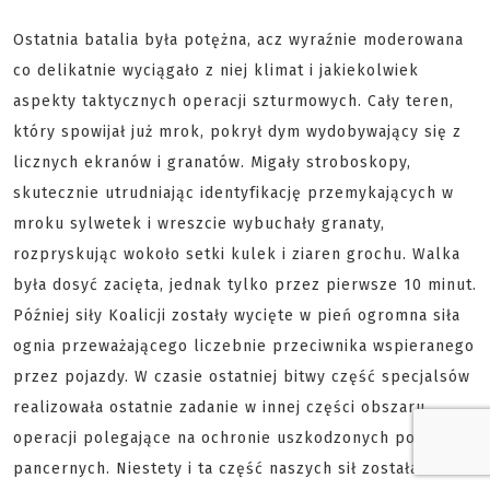
Ostatnia batalia była potężna, acz wyraźnie moderowana
co delikatnie wyciągało z niej klimat i jakiekolwiek
aspekty taktycznych operacji szturmowych. Cały teren,
który spowijał już mrok, pokrył dym wydobywający się z
licznych ekranów i granatów. Migały stroboskopy,
skutecznie utrudniając identyfikację przemykających w
mroku sylwetek i wreszcie wybuchały granaty,
rozpryskując wokoło setki kulek i ziaren grochu. Walka
była dosyć zacięta, jednak tylko przez pierwsze 10 minut.
Później siły Koalicji zostały wycięte w pień ogromna siła
ognia przeważającego liczebnie przeciwnika wspieranego
przez pojazdy. W czasie ostatniej bitwy część specjalsów
realizowała ostatnie zadanie w innej części obszaru
operacji polegające na ochronie uszkodzonych pojazdów
pancernych. Niestety i ta część naszych sił została