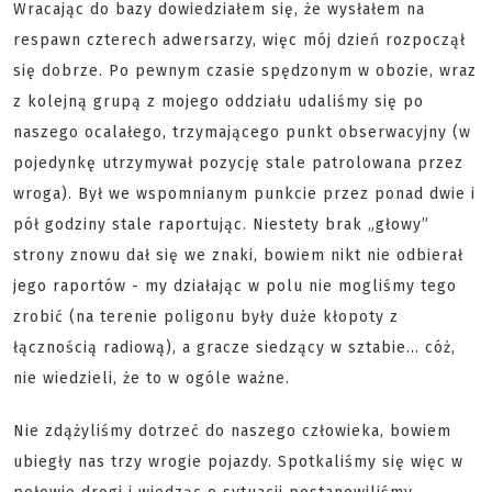
Wracając do bazy dowiedziałem się, że wysłałem na
respawn czterech adwersarzy, więc mój dzień rozpoczął
się dobrze. Po pewnym czasie spędzonym w obozie, wraz
z kolejną grupą z mojego oddziału udaliśmy się po
naszego ocalałego, trzymającego punkt obserwacyjny (w
pojedynkę utrzymywał pozycję stale patrolowana przez
wroga). Był we wspomnianym punkcie przez ponad dwie i
pół godziny stale raportując. Niestety brak „głowy”
strony znowu dał się we znaki, bowiem nikt nie odbierał
jego raportów - my działając w polu nie mogliśmy tego
zrobić (na terenie poligonu były duże kłopoty z
łącznością radiową), a gracze siedzący w sztabie... cóż,
nie wiedzieli, że to w ogóle ważne.
Nie zdążyliśmy dotrzeć do naszego człowieka, bowiem
ubiegły nas trzy wrogie pojazdy. Spotkaliśmy się więc w