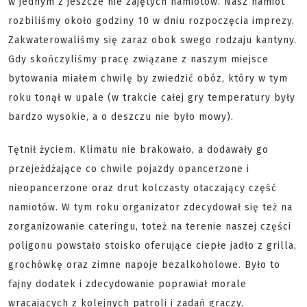
w jednym z jeszcze nie zajętych namiotów. Nasz namiot
rozbiliśmy około godziny 10 w dniu rozpoczęcia imprezy.
Zakwaterowaliśmy się zaraz obok swego rodzaju kantyny.
Gdy skończyliśmy pracę związane z naszym miejsce
bytowania miałem chwilę by zwiedzić obóz, który w tym
roku tonął w upale (w trakcie całej gry temperatury były
bardzo wysokie, a o deszczu nie było mowy).
Tętnił życiem. Klimatu nie brakowało, a dodawały go
przejeżdżające co chwile pojazdy opancerzone i
nieopancerzone oraz drut kolczasty otaczający część
namiotów. W tym roku organizator zdecydował się też na
zorganizowanie cateringu, toteż na terenie naszej części
poligonu powstało stoisko oferujące ciepłe jadło z grilla,
grochówkę oraz zimne napoje bezalkoholowe. Było to
fajny dodatek i zdecydowanie poprawiał morale
wracających z kolejnych patroli i zadań graczy.