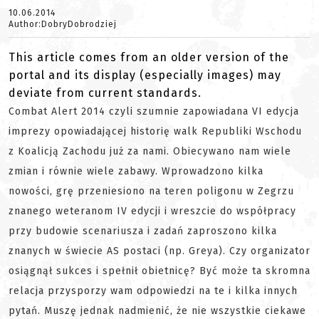
10.06.2014
Author:DobryDobrodziej
This article comes from an older version of the
portal and its display (especially images) may
deviate from current standards.
Combat Alert 2014 czyli szumnie zapowiadana VI edycja
imprezy opowiadającej historię walk Republiki Wschodu
z Koalicją Zachodu już za nami. Obiecywano nam wiele
zmian i równie wiele zabawy. Wprowadzono kilka
nowości, grę przeniesiono na teren poligonu w Zegrzu
znanego weteranom IV edycji i wreszcie do współpracy
przy budowie scenariusza i zadań zaproszono kilka
znanych w świecie AS postaci (np. Greya). Czy organizator
osiągnął sukces i spełnił obietnicę? Być może ta skromna
relacja przysporzy wam odpowiedzi na te i kilka innych
pytań. Muszę jednak nadmienić, że nie wszystkie ciekawe