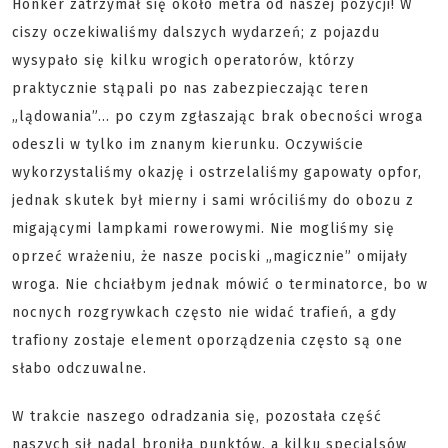
Honker zatrzymał się około metra od naszej pozycji! W
ciszy oczekiwaliśmy dalszych wydarzeń; z pojazdu
wysypało się kilku wrogich operatorów, którzy
praktycznie stąpali po nas zabezpieczając teren
„lądowania”... po czym zgłaszając brak obecności wroga
odeszli w tylko im znanym kierunku. Oczywiście
wykorzystaliśmy okazję i ostrzelaliśmy gapowaty opfor,
jednak skutek był mierny i sami wróciliśmy do obozu z
migającymi lampkami rowerowymi. Nie mogliśmy się
oprzeć wrażeniu, że nasze pociski „magicznie” omijały
wroga. Nie chciałbym jednak mówić o terminatorce, bo w
nocnych rozgrywkach często nie widać trafień, a gdy
trafiony zostaje element oporządzenia często są one
słabo odczuwalne.
W trakcie naszego odradzania się, pozostała część
naszych sił nadal broniła punktów, a kilku specjalsów