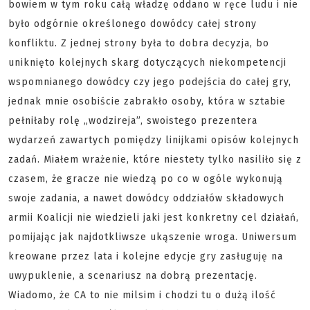
bowiem w tym roku całą władzę oddano w ręce ludu i nie
było odgórnie określonego dowódcy całej strony
konfliktu. Z jednej strony była to dobra decyzja, bo
uniknięto kolejnych skarg dotyczących niekompetencji
wspomnianego dowódcy czy jego podejścia do całej gry,
jednak mnie osobiście zabrakło osoby, która w sztabie
pełniłaby rolę „wodzireja”, swoistego prezentera
wydarzeń zawartych pomiędzy linijkami opisów kolejnych
zadań. Miałem wrażenie, które niestety tylko nasiliło się z
czasem, że gracze nie wiedzą po co w ogóle wykonują
swoje zadania, a nawet dowódcy oddziałów składowych
armii Koalicji nie wiedzieli jaki jest konkretny cel działań,
pomijając jak najdotkliwsze ukąszenie wroga. Uniwersum
kreowane przez lata i kolejne edycje gry zasługuję na
uwypuklenie, a scenariusz na dobrą prezentację.
Wiadomo, że CA to nie milsim i chodzi tu o dużą ilość