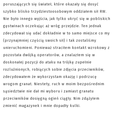
poruszających się świateł, które okazały się dosyć
szybko blisko trzydziestoosobowym oddziałem sił RW.
Nie było innego wyjścia, jak tylko ukryć się w pobliskich
gęstwinach oczekując aż wróg przejdzie. Ten jednak
zdecydował się udać dokładnie w to samo miejsce co my
(przynajmniej częścią swoich sił) i tak zostaliśmy
unieruchomieni. Ponieważ straciłem kontakt wzrokowy z
pozostała dwójką operatorów, a znalazłem się w
doskonałej pozycji do ataku na trójkę zupełnie
rozluźnionych, robiących sobie zdjęcia przeciwników,
zdecydowałem że wykorzystam okazję i podrzucę
wrogom granat. Niestety, ruch w moim bezpośrednim
sąsiedztwie nie dał mi wyboru i zamiast granatu
przeciwników dosięgną ogień ciągły. Nim zdążyłem
zmienić magazynek i mnie dopadły kulki.