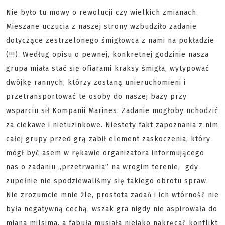
Nie było tu mowy o rewolucji czy wielkich zmianach.
Mieszane uczucia z naszej strony wzbudziło zadanie
dotyczące zestrzelonego śmigłowca z nami na pokładzie
(!!!). Według opisu o pewnej, konkretnej godzinie nasza
grupa miała stać się ofiarami kraksy śmigła, wytypować
dwójkę rannych, którzy zostaną unieruchomieni i
przetransportować te osoby do naszej bazy przy
wsparciu sił Kompanii Marines. Zadanie mogłoby uchodzić
za ciekawe i nietuzinkowe. Niestety fakt zapoznania z nim
całej grupy przed grą zabił element zaskoczenia, który
mógł być asem w rękawie organizatora informującego
nas o zadaniu „przetrwania” na wrogim terenie, gdy
zupełnie nie spodziewaliśmy się takiego obrotu spraw.
Nie zrozumcie mnie źle, prostota zadań i ich wtórność nie
była negatywną cechą, wszak gra nigdy nie aspirowała do
miana milsima, a fabuła musiała niejako nakręcać konflikt