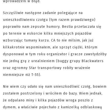
wprowadzeni w błąd.
Szczęśliwie następne zadanie polegające na
unieszkodliwieniu czołgu (tym razem prawdziwego)
poprawiło nam zepsute humory. Bestia przetaczała się
po terenie w eskorcie kilku mniejszych pojazdów
wzburzając tumany kurzu. CA to nie milsim, jak już
kilkakrotnie wspominałem, ale sprzęt ciężki, którym
dysponował w tym roku organizator i gracze zawstydziłby
nie jedną grę z urealnieniem (buggy grupy Blackwaters
oraz ogromny Star transportowy robiły wrażenie
niemniejsze niż T-55).
Nie wiem czy udało się nam unieszkodliwić czołg, bowiem
zostałem postrzelony i wróciłem do bazy. Wiem jednak,
że odpalano miny i kilka pojazdów wroga poszło z
dymem, a właściwie pojechało z kamizelką odblaskową