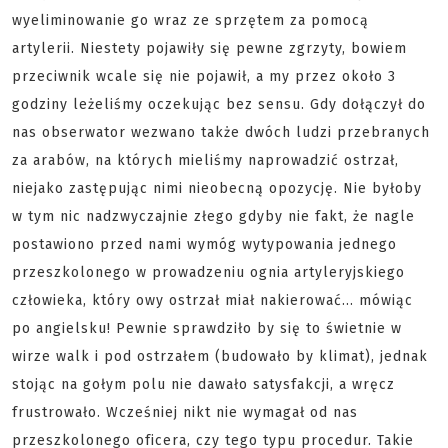
wyeliminowanie go wraz ze sprzętem za pomocą
artylerii. Niestety pojawiły się pewne zgrzyty, bowiem
przeciwnik wcale się nie pojawił, a my przez około 3
godziny leżeliśmy oczekując bez sensu. Gdy dołączył do
nas obserwator wezwano także dwóch ludzi przebranych
za arabów, na których mieliśmy naprowadzić ostrzał,
niejako zastępując nimi nieobecną opozycję. Nie byłoby
w tym nic nadzwyczajnie złego gdyby nie fakt, że nagle
postawiono przed nami wymóg wytypowania jednego
przeszkolonego w prowadzeniu ognia artyleryjskiego
człowieka, który owy ostrzał miał nakierować... mówiąc
po angielsku! Pewnie sprawdziło by się to świetnie w
wirze walk i pod ostrzałem (budowało by klimat), jednak
stojąc na gołym polu nie dawało satysfakcji, a wręcz
frustrowało. Wcześniej nikt nie wymagał od nas
przeszkolonego oficera, czy tego typu procedur. Takie