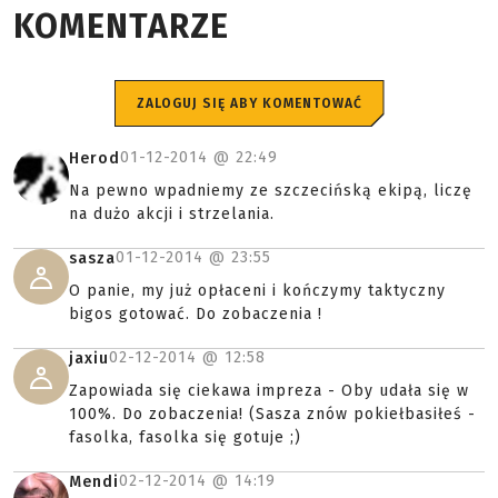
KOMENTARZE
ZALOGUJ SIĘ ABY KOMENTOWAĆ
01-12-2014 @
22:49
Herod
Na pewno wpadniemy ze szczecińską ekipą, liczę
na dużo akcji i strzelania.
01-12-2014 @
23:55
sasza
O panie, my już opłaceni i kończymy taktyczny
bigos gotować. Do zobaczenia !
02-12-2014 @
12:58
jaxiu
Zapowiada się ciekawa impreza - Oby udała się w
100%. Do zobaczenia! (Sasza znów pokiełbasiłeś -
fasolka, fasolka się gotuje ;)
02-12-2014 @
14:19
Mendi