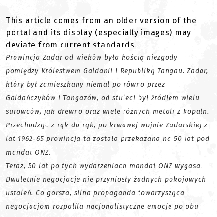
This article comes from an older version of the
portal and its display (especially images) may
deviate from current standards.
Prowincja Zadar od wieków była kością niezgody
pomiędzy Królestwem Galdanii I Republiką Tangau. Zadar,
który był zamieszkany niemal po równo przez
Galdańczyków i Tangazów, od stuleci był źródłem wielu
surowców, jak drewno oraz wiele różnych metali z kopalń.
Przechodząc z rąk do rąk, po krwawej wojnie Zadarskiej z
lat 1962-65 prowincja ta została przekazana na 50 lat pod
mandat ONZ.
Teraz, 50 lat po tych wydarzeniach mandat ONZ wygasa.
Dwuletnie negocjacje nie przyniosły żadnych pokojowych
ustaleń. Co gorsza, silna propaganda towarzysząca
negocjacjom rozpalila nacjonalistyczne emocje po obu