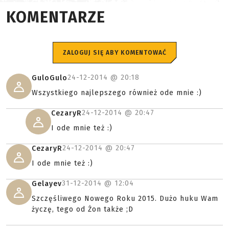
KOMENTARZE
ZALOGUJ SIĘ ABY KOMENTOWAĆ
24-12-2014 @
20:18
GuloGulo
Wszystkiego najlepszego również ode mnie :)
24-12-2014 @
20:47
CezaryR
I ode mnie też :)
24-12-2014 @
20:47
CezaryR
I ode mnie też :)
31-12-2014 @
12:04
Gelayev
Szczęśliwego Nowego Roku 2015. Dużo huku Wam
życzę, tego od Żon także ;D