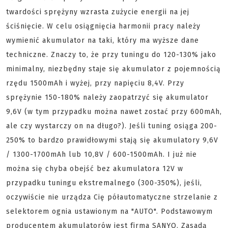
twardości sprężyny wzrasta zużycie energii na jej
ściśnięcie. W celu osiągnięcia harmonii pracy należy
wymienić akumulator na taki, który ma wyższe dane
techniczne. Znaczy to, że przy tuningu do 120-130% jako
minimalny, niezbędny staje się akumulator z pojemnością
rzędu 1500mAh i wyżej, przy napięciu 8,4V. Przy
sprężynie 150-180% należy zaopatrzyć się akumulator
9,6V (w tym przypadku można nawet zostać przy 600mAh,
ale czy wystarczy on na długo?). Jeśli tuning osiąga 200-
250% to bardzo prawidłowymi stają się akumulatory 9,6V
/ 1300-1700mAh lub 10,8V / 600-1500mAh. I już nie
można się chyba obejść bez akumulatora 12V w
przypadku tuningu ekstremalnego (300-350%), jeśli,
oczywiście nie urządza Cię półautomatyczne strzelanie z
selektorem ognia ustawionym na "AUTO". Podstawowym
producentem akumulatorów jest firma SANYO. Zasadą