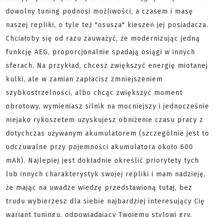
dowolny tuning podnosi możliwości, a czasem i masę
naszej repliki, o tyle też "osusza" kieszeń jej posiadacza.
Chciałoby się od razu zauważyć, że modernizując jedną
funkcję AEG, proporcjonalnie spadają osiągi w innych
sferach. Na przykład, chcesz zwiększyć energię miotanej
kulki, ale w zamian zapłacisz zmniejszeniem
szybkostrzelności, albo chcąc zwiększyć moment
obrotowy, wymieniasz silnik na mocniejszy i jednocześnie
niejako rykoszetem uzyskujesz obniżenie czasu pracy z
dotychczas używanym akumulatorem (szczególnie jest to
odczuwalne przy pojemności akumulatora około 600
mAh). Najlepiej jest dokładnie określić priorytety tych
lub innych charakterystyk swojej repliki i mam nadzieję,
że mając na uwadze wiedzę przedstawioną tutaj, bez
trudu wybierzesz dla siebie najbardziej interesujący Cię
wariant tuningu, odpowiadający Twojemu stylowi gry.