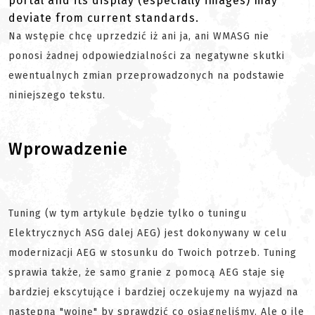
portal and its display (especially images) may
deviate from current standards.
Na wstępie chcę uprzedzić iż ani ja, ani WMASG nie
ponosi żadnej odpowiedzialności za negatywne skutki
ewentualnych zmian przeprowadzonych na podstawie
niniejszego tekstu.
Wprowadzenie
Tuning (w tym artykule będzie tylko o tuningu
Elektrycznych ASG dalej AEG) jest dokonywany w celu
modernizacji AEG w stosunku do Twoich potrzeb. Tuning
sprawia także, że samo granie z pomocą AEG staje się
bardziej ekscytujące i bardziej oczekujemy na wyjazd na
następną "wojnę" by sprawdzić co osiągnęliśmy. Ale o ile