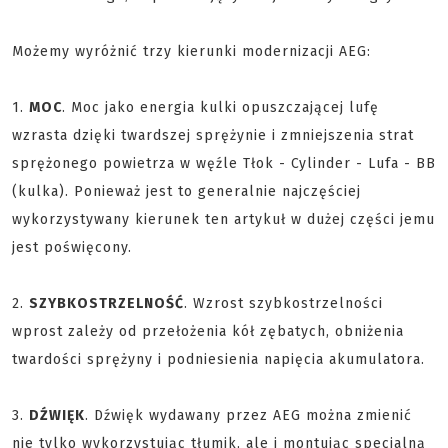
Możemy wyróżnić trzy kierunki modernizacji AEG:
1.
MOC
. Moc jako energia kulki opuszczającej lufę
wzrasta dzięki twardszej sprężynie i zmniejszenia strat
sprężonego powietrza w węźle Tłok - Cylinder - Lufa - BB
(kulka). Ponieważ jest to generalnie najczęściej
wykorzystywany kierunek ten artykuł w dużej części jemu
jest poświęcony.
2.
SZYBKOSTRZELNOŚĆ
. Wzrost szybkostrzelności
wprost zależy od przełożenia kół zębatych, obniżenia
twardości sprężyny i podniesienia napięcia akumulatora.
3.
DŹWIĘK
. Dźwięk wydawany przez AEG można zmienić
nie tylko wykorzystując tłumik, ale i montując specjalną