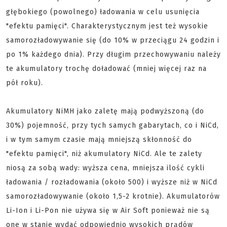
głębokiego (powolnego) ładowania w celu usunięcia
"efektu pamięci". Charakterystycznym jest też wysokie
samorozładowywanie się (do 10% w przeciągu 24 godzin i
po 1% każdego dnia). Przy długim przechowywaniu należy
te akumulatory trochę doładować (mniej więcej raz na
pół roku).
Akumulatory NiMH jako zaletę mają podwyższoną (do
30%) pojemność, przy tych samych gabarytach, co i NiCd,
i w tym samym czasie mają mniejszą skłonność do
"efektu pamięci", niż akumulatory NiCd. Ale te zalety
niosą za sobą wady: wyższa cena, mniejsza ilość cykli
ładowania / rozładowania (około 500) i wyższe niż w NiCd
samorozładowywanie (około 1,5-2 krotnie). Akumulatorów
Li-Ion i Li-Pon nie używa się w Air Soft ponieważ nie są
one w stanie wydać odpowiednio wysokich prądów