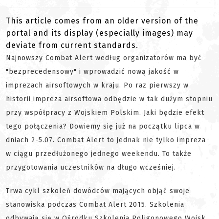
This article comes from an older version of the
portal and its display (especially images) may
deviate from current standards.
Najnowszy Combat Alert według organizatorów ma być
"bezprecedensowy" i wprowadzić nową jakość w
imprezach airsoftowych w kraju. Po raz pierwszy w
historii impreza airsoftowa odbędzie w tak dużym stopniu
przy współpracy z Wojskiem Polskim. Jaki będzie efekt
tego połączenia? Dowiemy się już na początku lipca w
dniach 2-5.07. Combat Alert to jednak nie tylko impreza
w ciągu przedłużonego jednego weekendu. To także
przygotowania uczestników na długo wcześniej.
Trwa cykl szkoleń dowódców mających objąć swoje
stanowiska podczas Combat Alert 2015. Szkolenia
odbywają się w Ośrodku Szkolenia Poligonowego Wojsk