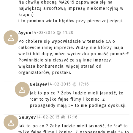
Na chwilę obecną MA2015 zapowiada się na
największą airsoftową imprezę niekomercyjną w
kraju :)
i to pomimo wielu błędów przy pierwszej edycji.
14-02-2015 @
11:20
Ayyon
Po cholere się wypowiadacie w temacie CA o
całkowicie innej imprezie. Widzę nie którzy maja
wielki ból dupy, móże wycieczka po maść pomoże?
Powinniście się cieszyć że są inne imprezy,
większa konkurencja, więcej starań od
organizatorów, prostaki.
14-02-2015 @
17:16
Gelayev
Jak to po co ? Żeby ludzie mieli jasność, że
"ca" to tylko fajne filmy i koniec. Z
propagandy mają 5+ to nie podlega dyskusji.
14-02-2015 @
17:16
Gelayev
Jak to po co ? Żeby ludzie mieli jasność, że "ca" to
tylko fajne filmy i koniec. Z propagandy mają 5+ to