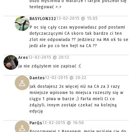
dużo myślenia o maturze i larpik poszedł się
tentegować >.<
13-02-2015 @
15:05
BASYLON332
P oc się cąły czas wypowiadasz pod postami
dotyczaczącymi CA skoro tak bardzo ci ten
zlot nie odpowiada ?? Jedziesz na MA ok to se
jedź ale po co ten hejt na CA ??
12-02-2015 @
20:12
Ares
Ja nie zdążyłem sie zapisać :(
12-02-2015 @
20:22
Dantes
Jak dostajesz 2x więcej niż na CA za 3 razy
mniejsze wpisowe to miejsca rozeszły się w
ciągu 1 piwa w barze ;) Farta mieli Ci co
zdążyli, innym zostaje czekać na kolejną
edycję
13-02-2015 @
16:50
ParQs
Porozmawiaj z Bananem, może wciśnie cię do