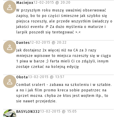
12-02-2015 @
20:20
Maciejox
W przyszłym roku muszę uważniej obserwować
zapisy, bo to po części śmieszne jak szybko się
piejsca rozeszły, ale przede wszystkim świadczy o
jakości eventu :P Za dużo myślenia o maturze i
larpik poszedł się tentegować >.<
12-02-2015 @
20:22
Dantes
Jak dostajesz 2x więcej niż na CA za 3 razy
mniejsze wpisowe to miejsca rozeszły się w ciągu
1 piwa w barze ;) Farta mieli Ci co zdążyli, innym
zostaje czekać na kolejną edycję
13-02-2015 @
13:57
Okota
Combat sralert - zabawa na szkoleniu i w sztabie.
a no i jak film promo kreca sobie popatrzec na
sprzet mozna. chyba ze ktos jest wojtem itp., to
sie nawet przejedzie.
13-02-2015 @
15:05
BASYLON332