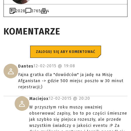
2028
3765
4
KOMENTARZE
ZALOGUJ SIĘ ABY KOMENTOWAĆ
12-02-2015 @
19:08
Dantes
Fajna gratka dla "dowódców" ja jadę na Misję
Afganistan -> gdzie 500 miejsc poszło w 30 minut
rejestracji;)
12-02-2015 @
20:20
Maciejox
W przyszłym roku muszę uważniej
obserwować zapisy, bo to po części śmieszne
jak szybko się piejsca rozeszły, ale przede
wszystkim świadczy o jakości eventu :P Za