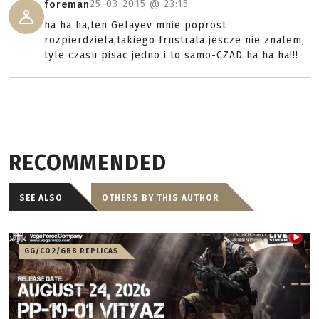
25-03-2015 @
23:15
foreman
ha ha ha,ten Gelayev mnie poprost
rozpierdziela,takiego frustrata jescze nie znalem,
tyle czasu pisac jedno i to samo-CZAD ha ha ha!!!
RECOMMENDED
SEE ALSO
OTHERS BY THIS AUTHOR
GG/CO2/GBB REPLICAS