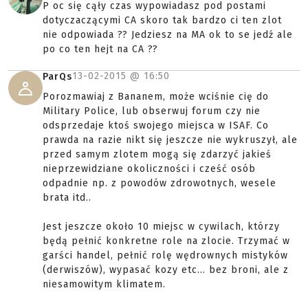
P oc się cąły czas wypowiadasz pod postami
dotyczaczącymi CA skoro tak bardzo ci ten zlot
nie odpowiada ?? Jedziesz na MA ok to se jedź ale
po co ten hejt na CA ??
13-02-2015 @
16:50
ParQs
Porozmawiaj z Bananem, może wciśnie cię do
Military Police, lub obserwuj forum czy nie
odsprzedaje ktoś swojego miejsca w ISAF. Co
prawda na razie nikt się jeszcze nie wykruszył, ale
przed samym zlotem mogą się zdarzyć jakieś
nieprzewidziane okoliczności i cześć osób
odpadnie np. z powodów zdrowotnych, wesele
brata itd..
Jest jeszcze około 10 miejsc w cywilach, którzy
będą pełnić konkretne role na zlocie. Trzymać w
garści handel, pełnić rolę wędrownych mistyków
(derwiszów), wypasać kozy etc... bez broni, ale z
niesamowitym klimatem.