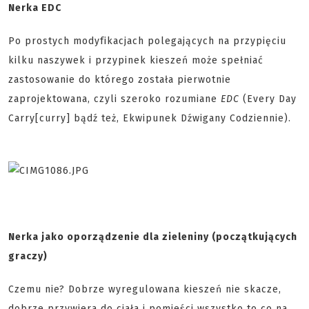
Nerka EDC
Po prostych modyfikacjach polegających na przypięciu
kilku naszywek i przypinek kieszeń może spełniać
zastosowanie do którego została pierwotnie
zaprojektowana, czyli szeroko rozumiane
EDC
(Every Day
Carry[curry] bądź też, Ekwipunek Dźwigany Codziennie).
Nerka jako oporządzenie dla zieleniny (początkujących
graczy)
Czemu nie? Dobrze wyregulowana kieszeń nie skacze,
dobrze przywiera do ciała i pomieści wszystko to co na