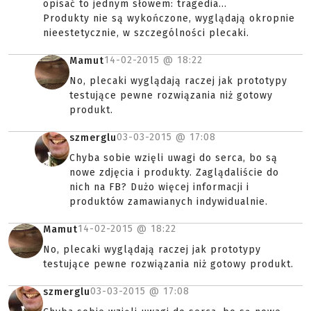
opisać to jednym słowem: tragedia...
Produkty nie są wykończone, wyglądają okropnie
nieestetycznie, w szczególności plecaki.
14-02-2015 @
18:22
Mamut
No, plecaki wyglądają raczej jak prototypy
testujące pewne rozwiązania niż gotowy
produkt.
03-03-2015 @
17:08
szmerglu
Chyba sobie wzięli uwagi do serca, bo są
nowe zdjęcia i produkty. Zaglądaliście do
nich na FB? Dużo więcej informacji i
produktów zamawianych indywidualnie.
14-02-2015 @
18:22
Mamut
No, plecaki wyglądają raczej jak prototypy
testujące pewne rozwiązania niż gotowy produkt.
03-03-2015 @
17:08
szmerglu