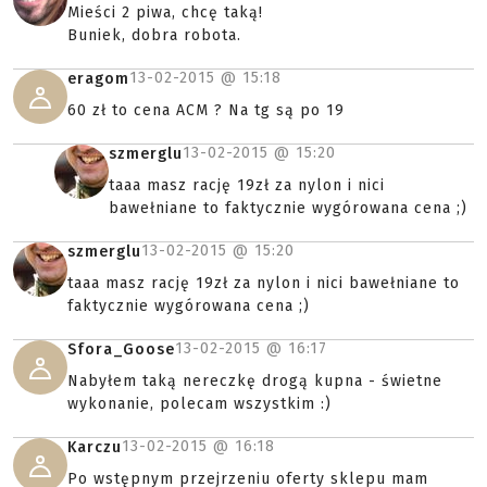
Mieści 2 piwa, chcę taką!
Buniek, dobra robota.
13-02-2015 @
15:18
eragom
60 zł to cena ACM ? Na tg są po 19
13-02-2015 @
15:20
szmerglu
taaa masz rację 19zł za nylon i nici
bawełniane to faktycznie wygórowana cena ;)
13-02-2015 @
15:20
szmerglu
taaa masz rację 19zł za nylon i nici bawełniane to
faktycznie wygórowana cena ;)
13-02-2015 @
16:17
Sfora_Goose
Nabyłem taką nereczkę drogą kupna - świetne
wykonanie, polecam wszystkim :)
13-02-2015 @
16:18
Karczu
Po wstępnym przejrzeniu oferty sklepu mam