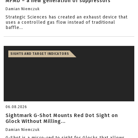
MFMD – a new generation of suppressors
Damian Niemczuk
Strategic Sciences has created an exhaust device that
uses a controlled gas flow instead of traditional
baffle...
SIGHTS AND TARGET INDICATORS
06.08.2026
Sightmark G-Shot Mounts Red Dot Sight on
Glock Without Milling...
Damian Niemczuk
G-Shot is a micro-red to sight for Glocks that allows