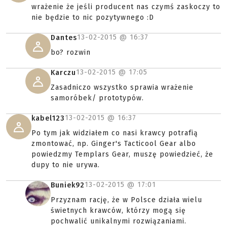
wrażenie że jeśli producent nas czymś zaskoczy to
nie będzie to nic pozytywnego :D
13-02-2015 @
16:37
Dantes
bo? rozwin
13-02-2015 @
17:05
Karczu
Zasadniczo wszystko sprawia wrażenie
samoróbek/ prototypów.
13-02-2015 @
16:37
kabel123
Po tym jak widziałem co nasi krawcy potrafią
zmontować, np. Ginger's Tacticool Gear albo
powiedzmy Templars Gear, muszę powiedzieć, że
dupy to nie urywa.
13-02-2015 @
17:01
Buniek92
Przyznam rację, że w Polsce działa wielu
świetnych krawców, którzy mogą się
pochwalić unikalnymi rozwiązaniami.