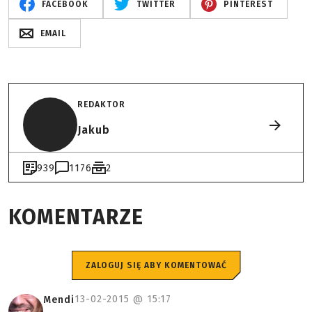
FACEBOOK
TWITTER
PINTEREST
EMAIL
REDAKTOR
Jakub
939
1176
2
KOMENTARZE
ZALOGUJ SIĘ ABY KOMENTOWAĆ
13-02-2015 @
15:17
Mendi