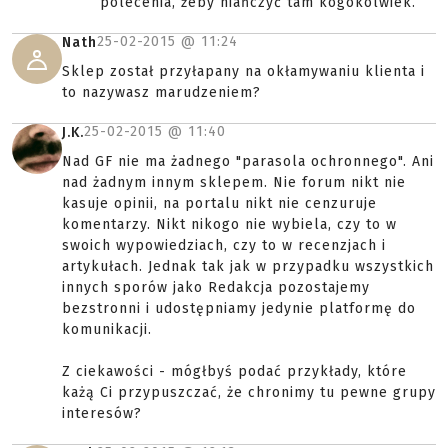
polecenia, żeby niańczyć tam kogokolwiek.
25-02-2015 @
11:24
Nath
Sklep został przyłapany na okłamywaniu klienta i
to nazywasz marudzeniem?
25-02-2015 @
11:40
J.K.
Nad GF nie ma żadnego "parasola ochronnego". Ani
nad żadnym innym sklepem. Nie forum nikt nie
kasuje opinii, na portalu nikt nie cenzuruje
komentarzy. Nikt nikogo nie wybiela, czy to w
swoich wypowiedziach, czy to w recenzjach i
artykułach. Jednak tak jak w przypadku wszystkich
innych sporów jako Redakcja pozostajemy
bezstronni i udostępniamy jedynie platformę do
komunikacji.
Z ciekawości - mógłbyś podać przykłady, które
każą Ci przypuszczać, że chronimy tu pewne grupy
interesów?