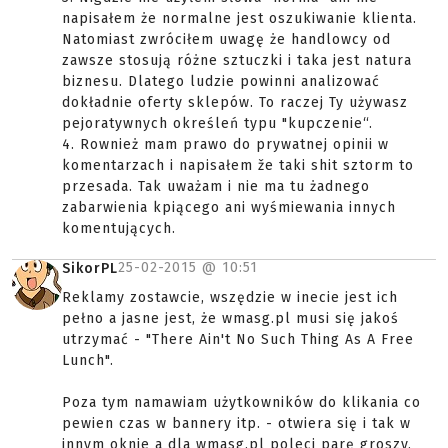
napisałem że normalne jest oszukiwanie klienta.
Natomiast zwróciłem uwagę że handlowcy od
zawsze stosują różne sztuczki i taka jest natura
biznesu. Dlatego ludzie powinni analizować
dokładnie oferty sklepów. To raczej Ty używasz
pejoratywnych określeń typu "kupczenie“.
4. Rownież mam prawo do prywatnej opinii w
komentarzach i napisałem že taki shit sztorm to
przesada. Tak uważam i nie ma tu żadnego
zabarwienia kpiącego ani wyśmiewania innych
komentujących.
25-02-2015 @
10:51
SikorPL
Reklamy zostawcie, wszędzie w inecie jest ich
pełno a jasne jest, że wmasg.pl musi się jakoś
utrzymać - "There Ain't No Such Thing As A Free
Lunch".
Poza tym namawiam użytkowników do klikania co
pewien czas w bannery itp. - otwiera się i tak w
innym oknie a dla wmasg.pl poleci parę groszy,