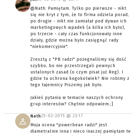
@Nath: Pamiętam. Tylko po pierwsze - nikt
się nie krył z tym, że to firma udziela porad,
po drugie - nikt nie zamiatał pod dywan ich
marketingowych wpadek (a kilka ich było),
po trzecie - cały czas funkcjonowały inne
działy, gdzie można było zasięgnąć rady
"niekomercyjnie".
Zresztą z "PB radzi" pożegnaliśmy się dość
szybko, bo nie przestrzegali pewnych
ustalonych zasad (o czym pisał już Reg). I
gdzie tu ochrona kogokolwiek? Nie robimy z
tego tajemnicy Piszemy jak było.
Jakieś pytania w temacie naszych ochrony
grup interesów? Chętnie odpowiem.;]
25-02-2015 @
23:17
Nath
Moja ocena "powerbean radzi" jest
diametralnie inna i nieco inaczej pamiętam te