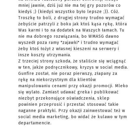
mniej jawnie, dziś już nie ma tej gry pozorów co
kiedyś ;) (kiedyś wszystko było lepsze ;)). Cóż.
Troszkę to boli, z drugiej strony trudno wymagać
żebyście patrzyli z boku jak ktoś kąsa rękę, która
Was karmi i to na dodatek na Waszych łamach. Tu
nie ma dobrego rozwiązania, bo WMASG dawno
wyszedł poza ramy "zajawki" i trudno wymagać
żeby ktoś łożył z własnej kieszeni na serwery i
insze koszty utrzymania.
Z trzeciej strony szkoda, że staliście się wciągnąć
w ten, jakże podręcznikowy, kryzys w social media.
Gunfire został, nie poraz pierwszy, złapany za
rękę na niekorzystnym dla klientów
manipulowaniu cenami przy okazji promocji. Mleko
się wylało. Zamiast udawać greka i publikować
niezbyt przekonujące oświadczenia, sklep
powinien przeprosić i przestać stosować takie
naganne praktyki. Przy okazji zainwestować też w
social media marketing, bo widać że kulawo w tym
departamencie.