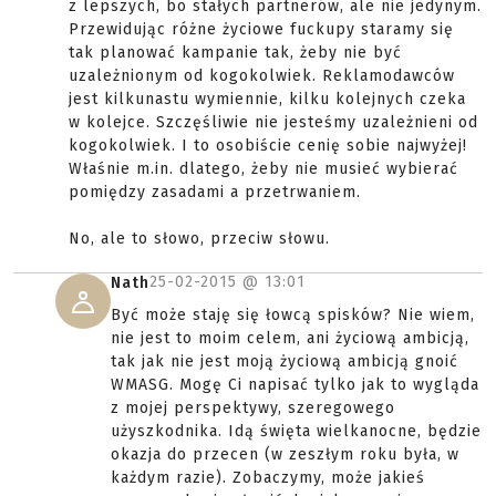
z lepszych, bo stałych partnerów, ale nie jedynym.
Przewidując różne życiowe fuckupy staramy się
tak planować kampanie tak, żeby nie być
uzależnionym od kogokolwiek. Reklamodawców
jest kilkunastu wymiennie, kilku kolejnych czeka
w kolejce. Szczęśliwie nie jesteśmy uzależnieni od
kogokolwiek. I to osobiście cenię sobie najwyżej!
Właśnie m.in. dlatego, żeby nie musieć wybierać
pomiędzy zasadami a przetrwaniem.
No, ale to słowo, przeciw słowu.
25-02-2015 @
13:01
Nath
Być może staję się łowcą spisków? Nie wiem,
nie jest to moim celem, ani życiową ambicją,
tak jak nie jest moją życiową ambicją gnoić
WMASG. Mogę Ci napisać tylko jak to wygląda
z mojej perspektywy, szeregowego
użyszkodnika. Idą święta wielkanocne, będzie
okazja do przecen (w zeszłym roku była, w
każdym razie). Zobaczymy, może jakieś