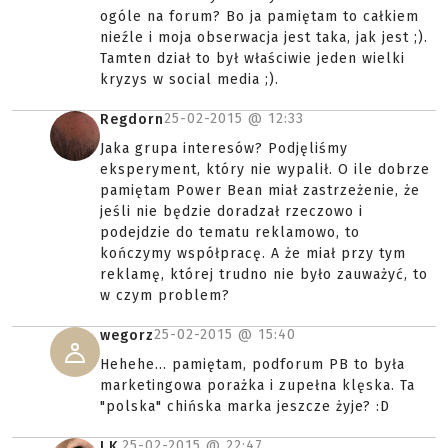
ogóle na forum? Bo ja pamiętam to całkiem
nieźle i moja obserwacja jest taka, jak jest ;).
Tamten dział to był właściwie jeden wielki
kryzys w social media ;).
25-02-2015 @
12:33
Regdorn
Jaka grupa interesów? Podjęliśmy
eksperyment, który nie wypalił. O ile dobrze
pamiętam Power Bean miał zastrzeżenie, że
jeśli nie będzie doradzał rzeczowo i
podejdzie do tematu reklamowo, to
kończymy współpracę. A że miał przy tym
reklamę, której trudno nie było zauważyć, to
w czym problem?
25-02-2015 @
15:40
wegorz
Hehehe... pamiętam, podforum PB to była
marketingowa porażka i zupełna klęska. Ta
"polska" chińska marka jeszcze żyje? :D
25-02-2015 @
22:47
J.K.