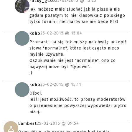
25-02-2015 @
13:23
rocky_gt80
Jak możesz mnie słuchać jak ja pisze a nie
gadam pozatym to nie klasowka z polskiego
tylko forum i nie martw sie nie bede RTO
25-02-2015 @
15:04
koho
Promant - ja się też muszę na chwilę uczepić
słowa "normalne", które jest często nieco
mylnie używane.
Oszukiwanie nie jest "normalne", ono co
najwyżej może być "typowe".
;)
25-02-2015 @
15:11
koho
Ołboj.
Jeśli jest możliwość, to proszę moderatorów
o przeniesienie powyższej wypowiedzi piętro
niżej...
25-02-2015 @
09:54
Lambert