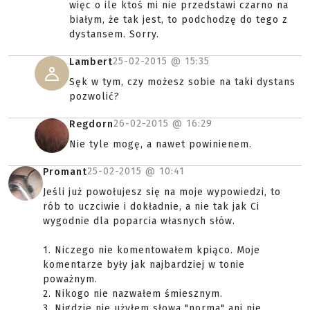
więc o ile ktoś mi nie przedstawi czarno na
białym, że tak jest, to podchodzę do tego z
dystansem. Sorry.
25-02-2015 @
15:35
Lambert
Sęk w tym, czy możesz sobie na taki dystans
pozwolić?
26-02-2015 @
16:29
Regdorn
Nie tyle mogę, a nawet powinienem.
25-02-2015 @
10:41
Promant
Jeśli już powołujesz się na moje wypowiedzi, to
rób to uczciwie i dokładnie, a nie tak jak Ci
wygodnie dla poparcia własnych słów.
1. Niczego nie komentowałem kpiąco. Moje
komentarze były jak najbardziej w tonie
poważnym.
2. Nikogo nie nazwałem śmiesznym.
3. Nigdzie nie użyłem słowa "norma" ani nie