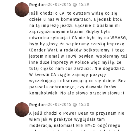
26-02-2015 @
15:29
Regdorn
Jeśli chodzi o CA, to owszem widzę co się
dzieje u nas w komentarzach, a jednak ktoś
na tą imprezę jeździ. Łącznie z bliskimi mi
zaprzyjaźnionymi ekipami. Gdyby była
odwrotna sytuacja i CA nie było by na WMASG,
były by głosy, że wspieramy czeską imprezę
(Border War), a rodaków bojkotujemy. I tego
jestem niemal w 100% pewien. Wspieramy też
inne duże imprezy w Polsce więc myślę, że
tutaj ciężko nam coś zarzucić. Nie dogodzisz.
W kwestii CA ciągle zajmuję pozycję
wyczekującą i obserwującą co się dzieje. Bez
parasola ochronnego, czy dawania forów
komukolwiek. No ale słowo przeciw słowu :)
26-02-2015 @
15:30
Regdorn
A jeśli chodzi o Power Bean to przyznam nie
wiem jak w praktyce wyglądała tam
moderacja, natomiast NIE BYŁO odgórnego