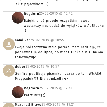
jak z pajacykiem ;-)
25-02-2015 @
12:42
Regdorn
Dzięki, choć przede wszystkim nawet
wystarczy nas dodać do wyjątków w AdBlocku
:)
25-02-2015 @
10:55
hamilkar
Twoja polszczyzna mnie poraża. Mam nadzieję, że
poprawisz ją do lipca, bo wiesz funkcja RTO na MA
zobowiązuje.
25-02-2015 @
10:57
deber
Gunfire publikuje pisemko i zaraz po tym WMASG.
Przypadek??? Nie sondze!! :>:>
25-02-2015 @
12:41
Regdorn
Patrz niżej ;)
25-02-2015 @
11:21
Marshall Bravo