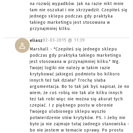
na rozwój wypadków. Jak na razie nikt mnie
tam nie oszukał i nie skrzywdził. Czepiłeś się
jednego sklepu podczas gdy praktyka
takiego marketingu jest stosowana w
przynajmniej kilku.
02-03-2015 @
11:39
eliasz
Marshall - "Czepiłeś się jednego sklepu
podczas gdy praktyka takiego marketingu
jest stosowana w przynajmniej kilku." Wg.
Twojej logiki nie należy w takim razie
krytykować jakiegoś podmiotu bo kilkoro
innych też tak działa? Trochę słaba
argumentacja. Bo to tak jak byś napisał, że no
wiem, że coś robią nie tak ale kilku innych
też tak robi więc nie można się akurat tych
czepiać. I z pięknego postu w obronie
Twojego ulubionego sklepu wyszło
potwierdzenie słów krytyków. PS. I żeby nie
było ja nie zajmuje tutaj żadnego stanowiska -
bo nie jestem w temacie sprawy. Po prostu