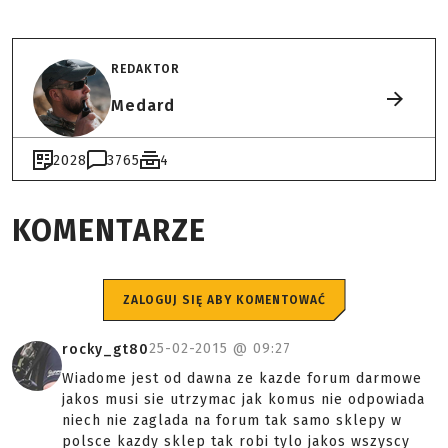
REDAKTOR
Medard
2028
3765
4
KOMENTARZE
ZALOGUJ SIĘ ABY KOMENTOWAĆ
25-02-2015 @
09:27
rocky_gt80
Wiadome jest od dawna ze kazde forum darmowe
jakos musi sie utrzymac jak komus nie odpowiada
niech nie zaglada na forum tak samo sklepy w
polsce kazdy sklep tak robi tylo jakos wszyscy