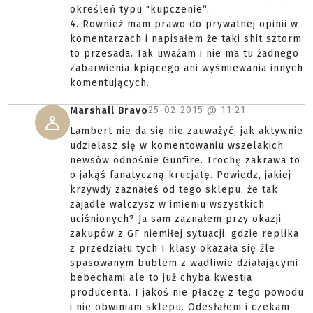
określeń typu "kupczenie“.
4. Rownież mam prawo do prywatnej opinii w
komentarzach i napisałem že taki shit sztorm
to przesada. Tak uważam i nie ma tu żadnego
zabarwienia kpiącego ani wyśmiewania innych
komentujących.
25-02-2015 @
11:21
Marshall Bravo
Lambert nie da się nie zauważyć, jak aktywnie
udzielasz się w komentowaniu wszelakich
newsów odnośnie Gunfire. Trochę zakrawa to
o jakąś fanatyczną krucjatę. Powiedz, jakiej
krzywdy zaznałeś od tego sklepu, że tak
zajadle walczysz w imieniu wszystkich
uciśnionych? Ja sam zaznałem przy okazji
zakupów z GF niemiłej sytuacji, gdzie replika
z przedziału tych I klasy okazała się źle
spasowanym bublem z wadliwie działającymi
bebechami ale to już chyba kwestia
producenta. I jakoś nie płaczę z tego powodu
i nie obwiniam sklepu. Odesłałem i czekam