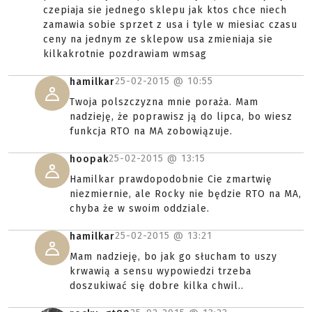
czepiaja sie jednego sklepu jak ktos chce niech
zamawia sobie sprzet z usa i tyle w miesiac czasu
ceny na jednym ze sklepow usa zmieniaja sie
kilkakrotnie pozdrawiam wmsag
25-02-2015 @
10:55
hamilkar
Twoja polszczyzna mnie poraża. Mam
nadzieję, że poprawisz ją do lipca, bo wiesz
funkcja RTO na MA zobowiązuje.
25-02-2015 @
13:15
hoopak
Hamilkar prawdopodobnie Cie zmartwię
niezmiernie, ale Rocky nie będzie RTO na MA,
chyba że w swoim oddziale.
25-02-2015 @
13:21
hamilkar
Mam nadzieję, bo jak go słucham to uszy
krwawią a sensu wypowiedzi trzeba
doszukiwać się dobre kilka chwil..