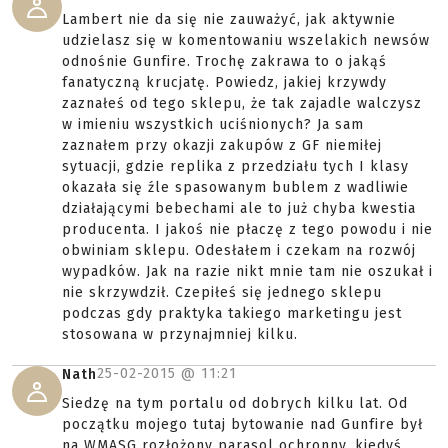
Lambert nie da się nie zauważyć, jak aktywnie
udzielasz się w komentowaniu wszelakich newsów
odnośnie Gunfire. Trochę zakrawa to o jakąś
fanatyczną krucjatę. Powiedz, jakiej krzywdy
zaznałeś od tego sklepu, że tak zajadle walczysz
w imieniu wszystkich uciśnionych? Ja sam
zaznałem przy okazji zakupów z GF niemiłej
sytuacji, gdzie replika z przedziału tych I klasy
okazała się źle spasowanym bublem z wadliwie
działającymi bebechami ale to już chyba kwestia
producenta. I jakoś nie płaczę z tego powodu i nie
obwiniam sklepu. Odesłałem i czekam na rozwój
wypadków. Jak na razie nikt mnie tam nie oszukał i
nie skrzywdził. Czepiłeś się jednego sklepu
podczas gdy praktyka takiego marketingu jest
stosowana w przynajmniej kilku.
25-02-2015 @
11:21
Nath
Siedzę na tym portalu od dobrych kilku lat. Od
początku mojego tutaj bytowanie nad Gunfire był
na WMASG rozłożony parasol ochronny, kiedyś