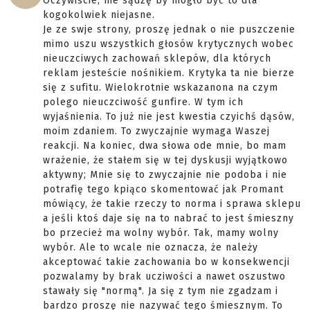
Oczywiście, nie sądzę by mogło być to dla
kogokolwiek niejasne.
Je ze swje strony, proszę jednak o nie puszczenie
mimo uszu wszystkich głosów krytycznych wobec
nieuczciwych zachowań sklepów, dla których
reklam jesteście nośnikiem. Krytyka ta nie bierze
się z sufitu. Wielokrotnie wskazanona na czym
polego nieuczciwość gunfire. W tym ich
wyjaśnienia. To już nie jest kwestia czyichś dąsów,
moim zdaniem. To zwyczajnie wymaga Waszej
reakcji. Na koniec, dwa słowa ode mnie, bo mam
wrażenie, że stałem się w tej dyskusji wyjątkowo
aktywny; Mnie się to zwyczajnie nie podoba i nie
potrafię tego kpiąco skomentować jak Promant
mówiący, że takie rzeczy to norma i sprawa sklepu
a jeśli ktoś daje się na to nabrać to jest śmieszny
bo przecież ma wolny wybór. Tak, mamy wolny
wybór. Ale to wcale nie oznacza, że należy
akceptować takie zachowania bo w konsekwencji
pozwalamy by brak ucziwości a nawet oszustwo
stawały się "normą". Ja się z tym nie zgadzam i
bardzo proszę nie nazywać tego śmiesznym. To