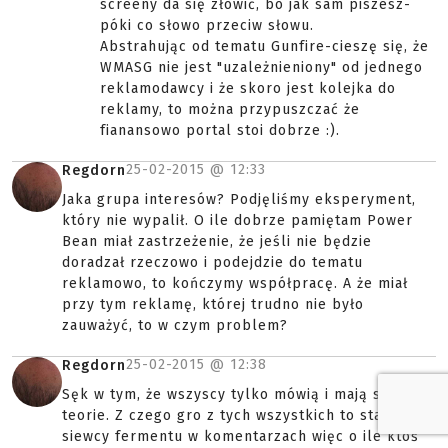
screeny da się złowić, bo jak sam piszesz-
póki co słowo przeciw słowu.
Abstrahując od tematu Gunfire-cieszę się, że
WMASG nie jest "uzależnieniony" od jednego
reklamodawcy i że skoro jest kolejka do
reklamy, to można przypuszczać że
fianansowo portal stoi dobrze :).
25-02-2015 @
12:33
Regdorn
Jaka grupa interesów? Podjęliśmy eksperyment,
który nie wypalił. O ile dobrze pamiętam Power
Bean miał zastrzeżenie, że jeśli nie będzie
doradzał rzeczowo i podejdzie do tematu
reklamowo, to kończymy współpracę. A że miał
przy tym reklamę, której trudno nie było
zauważyć, to w czym problem?
25-02-2015 @
12:38
Regdorn
Sęk w tym, że wszyscy tylko mówią i mają swoje
teorie. Z czego gro z tych wszystkich to stali
siewcy fermentu w komentarzach więc o ile ktoś