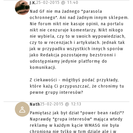
25-02-2015 @
11:40
J.K.
Nad GF nie ma żadnego "parasola
ochronnego". Ani nad żadnym innym sklepem.
Nie forum nikt nie kasuje opinii, na portalu
nikt nie cenzuruje komentarzy. Nikt nikogo
nie wybiela, czy to w swoich wypowiedziach,
czy to w recenzjach i artykułach. Jednak tak
jak w przypadku wszystkich innych sporów
jako Redakcja pozostajemy bezstronni i
udostępniamy jedynie platformę do
komunikacji.
Z ciekawości - mógłbyś podać przykłady,
które każą Ci przypuszczać, że chronimy tu
pewne grupy interesów?
25-02-2015 @
12:13
Nath
Pamiętasz jak był dział "power bean radzi"?
Naprawdę "grupa interesów" mająca wtedy
reklamę w każdym kącie WMASG nie była
chroniona nie tylko w tym dziale ale i w