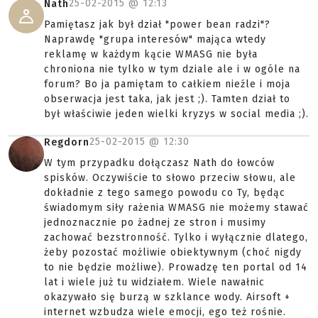
25-02-2015 @
12:13
Nath
Pamiętasz jak był dział "power bean radzi"?
Naprawdę "grupa interesów" mająca wtedy
reklamę w każdym kącie WMASG nie była
chroniona nie tylko w tym dziale ale i w ogóle na
forum? Bo ja pamiętam to całkiem nieźle i moja
obserwacja jest taka, jak jest ;). Tamten dział to
był właściwie jeden wielki kryzys w social media ;).
25-02-2015 @
12:30
Regdorn
W tym przypadku dołączasz Nath do łowców
spisków. Oczywiście to słowo przeciw słowu, ale
dokładnie z tego samego powodu co Ty, będąc
świadomym siły rażenia WMASG nie możemy stawać
jednoznacznie po żadnej ze stron i musimy
zachować bezstronność. Tylko i wyłącznie dlatego,
żeby pozostać możliwie obiektywnym (choć nigdy
to nie będzie możliwe). Prowadzę ten portal od 14
lat i wiele już tu widziałem. Wiele nawałnic
okazywało się burzą w szklance wody. Airsoft +
internet wzbudza wiele emocji, ego też rośnie.