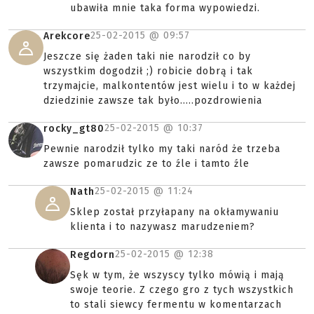
ubawiła mnie taka forma wypowiedzi.
25-02-2015 @
09:57
Arekcore
Jeszcze się żaden taki nie narodził co by
wszystkim dogodził ;) robicie dobrą i tak
trzymajcie, malkontentów jest wielu i to w każdej
dziedzinie zawsze tak było.....pozdrowienia
25-02-2015 @
10:37
rocky_gt80
Pewnie narodził tylko my taki naród że trzeba
zawsze pomarudzic ze to źle i tamto źle
25-02-2015 @
11:24
Nath
Sklep został przyłapany na okłamywaniu
klienta i to nazywasz marudzeniem?
25-02-2015 @
12:38
Regdorn
Sęk w tym, że wszyscy tylko mówią i mają
swoje teorie. Z czego gro z tych wszystkich
to stali siewcy fermentu w komentarzach