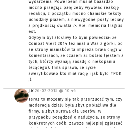
wydarzenia. Powerbean musiał baaardzo
mocno przegiąć pałę żeby wywołać reakcję
redakcji, z początku mocno chamskie teksty
uchodziły płazem, a niewygodne posty leciały
z prędkością światła :>. Ale, memoria fragilis
est.
Gdybym był złośliwy to bym powiedział że
Combat Alert 2014 też miał u Was z górki, bo
ze strony maniaków ta impreza brała cięgi w
komentarzach, że czasem aż bolało (jestem z
tych, którzy wyznają zasadę o niekopaniu
leżącego). Inna sprawa, że życie
zweryfikowało kto miał rację i jak było #PDK
;).
26-02-2015 @
10:46
J.K.
Teraz to możemy się tak przerzucać tym, czy
moderacja działu była zbyt pobłażliwa dla
firmy, a zbyt surowa dla userów. W
przypadku posądzeń o nadużycia, ze strony
konkretnych osób, zawsze najlepiej zgłaszać