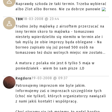
Naprawdę szkoda że taki termin. Trzeba wybierać
albo Zlot albo Borneo. Nie za dobrze panowie
18-03-2008 @
23:44
TBM
Trudno żeby majówkę z airsoftem przerzucać na
inny termin skoro to majówka - tomaszowo
niestety wpierdzieliło się niemiło w termin ale i
tak myślę że obie imprezy będa oblegane - Na
borneo zapisało się już ponad 500 osób na
tomaszowo też dużo wolnych miejsc nie zostało...
A matura z polaka nie jest 6 tylko 5 maja w
poniedziałek - wiem bo sam pisze :LD
19-03-2008 @
09:37
Regdorn
Patronujemy imprezom nie byle jakim.
Informujemy zaś o imprezach szczególnie tych
(choć nie tylko!), których organizatorzy nawiązali
z nami jakiś kontakt i współpracę.
Choć staramy się jak możemy, to nadal bardzo