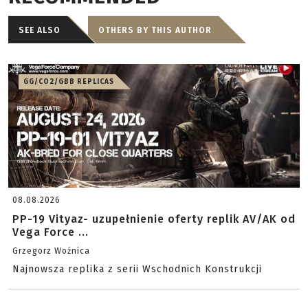
SEE ALSO
OTHERS BY THIS AUTHOR
GG/CO2/GBB REPLICAS
08.08.2026
PP-19 Vityaz- uzupełnienie oferty replik AV/AK od
Vega Force ...
Grzegorz Woźnica
Najnowsza replika z serii Wschodnich Konstrukcji