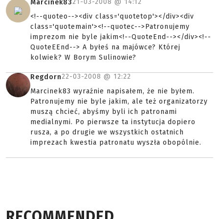
21-03-2008 @
14:12
Marcinek83
<!--quoteo--><div class='quotetop'></div><div
class='quotemain'><!--quotec-->Patronujemy
imprezom nie byle jakim<!--QuoteEnd--></div><!--
QuoteEEnd--> A byłeś na majówce? Której
kolwiek? W Borym Sulinowie?
22-03-2008 @
12:22
Regdorn
Marcinek83 wyraźnie napisałem, że nie byłem.
Patronujemy nie byle jakim, ale też organizatorzy
muszą chcieć, abyśmy byli ich patronami
medialnymi. Po pierwsze ta instytucja dopiero
rusza, a po drugie we wszystkich ostatnich
imprezach kwestia patronatu wyszła obopólnie.
RECOMMENDED