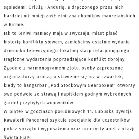
sąsiadami: Orillią i Andurią, a dręczonego przez nich
bardziej niż mniejszość etniczna chomików mauretańskich
w Birmie.
Jak to leniwi maniacy maja w zwyczaju, miast pisać
historię konfliktu słowem, zamieścimy ostatnie wydanie
dziennika telewizyjnego lokalnej stacji relacjonującego
tragiczne wydarzenia poprzedzające konflikt zbrojny.
Zgodnie z harmonogramem zlotu, osoby zaproszone
organizatorzy proszą o stawienie się już w czwartek,
kiedy to hangarbar „Pod Stockowym Gearboxem” otworzy
swe podwoje ze strawą i napitkiem godnym wybrednych
gardeł przybyłych wojowników.
W piątek w godzinach południowych 11. Lubuska Dywizja
Kawalerii Pancernej szykuje specjalnie dla uczestników
pokaz sprzętu i wyposażenia oraz uroczysty apel z okazji
Święta Flagi.