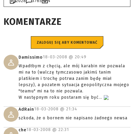
2028
3765
4
KOMENTARZE
ZALOGUJ SIĘ ABY KOMENTOWAĆ
18-03-2008 @
20:49
Damissimo
Wpadłbym z chęcią, ale mój karabin nie pozwala
mi na to (walczę tymczasowo jakimś tanim
platikiem i trochę potrwa zanim będę miał
lepszy), a pozatem sytuacja geopolityczna mojego
"teamu" mi na to nie pozwala.
W następnym roku postaram się być...
18-03-2008 @
21:34
AdRain
szkoda, że o bornem nie napisano żadnego newsa
18-03-2008 @
22:31
che