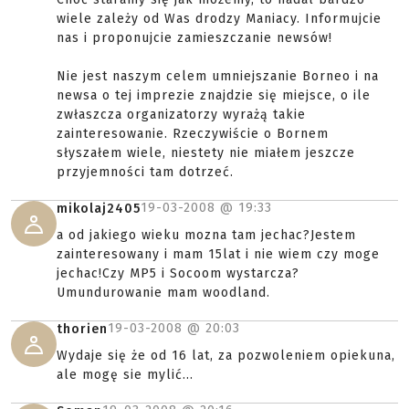
wiele zależy od Was drodzy Maniacy. Informujcie
nas i proponujcie zamieszczanie newsów!
Nie jest naszym celem umniejszanie Borneo i na
newsa o tej imprezie znajdzie się miejsce, o ile
zwłaszcza organizatorzy wyrażą takie
zainteresowanie. Rzeczywiście o Bornem
słyszałem wiele, niestety nie miałem jeszcze
przyjemności tam dotrzeć.
19-03-2008 @
19:33
mikolaj2405
a od jakiego wieku mozna tam jechac?Jestem
zainteresowany i mam 15lat i nie wiem czy moge
jechac!Czy MP5 i Socoom wystarcza?
Umundurowanie mam woodland.
19-03-2008 @
20:03
thorien
Wydaje się że od 16 lat, za pozwoleniem opiekuna,
ale mogę sie mylić...