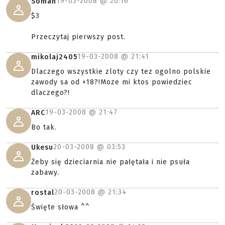
19-03-2008 @
20:16
Soman
$3
Przeczytaj pierwszy post.
19-03-2008 @
21:41
mikolaj2405
Dlaczego wszystkie zloty czy tez ogolno polskie
zawody sa od +18?!Moze mi ktos powiedziec
dlaczego?!
19-03-2008 @
21:47
ARC
Bo tak.
20-03-2008 @
03:53
Ukesu
Żeby się dzieciarnia nie pałętała i nie psuła
zabawy.
20-03-2008 @
21:34
rostal
Święte słowa ^^