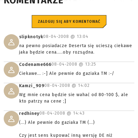
KOMENTARZE
ZALOGUJ SIĘ ABY KOMENTOWAĆ
08-04-2008 @
13:04
slipknotyk
na pewno posiadacze Deserta się ucieszą ciekawe
jaka będzie cena.....oby rozsądna.
08-04-2008 @
13:25
Codename666
Ciekawe... :-] Ale pewnie do gaziaka TM :-/
08-04-2008 @
14:02
Kamzi_909
Wg mnie cena będzie sie wahać od 80-100 $, ale
kto patrzy na cene ;]
08-04-2008 @
14:43
redhiney
(...) Ale pewnie do gaziaka TM (...)
Czy jest sens kupować inną wersję DE niż