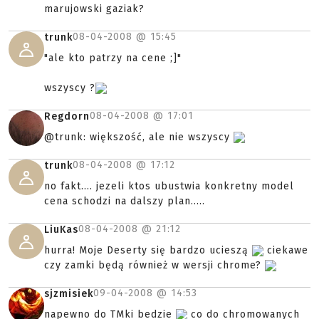
marujowski gaziak?
08-04-2008 @
15:45
trunk
"ale kto patrzy na cene ;]"
wszyscy ?
08-04-2008 @
17:01
Regdorn
@trunk: większość, ale nie wszyscy
08-04-2008 @
17:12
trunk
no fakt.... jezeli ktos ubustwia konkretny model
cena schodzi na dalszy plan.....
08-04-2008 @
21:12
LiuKas
hurra! Moje Deserty się bardzo ucieszą
ciekawe
czy zamki będą również w wersji chrome?
09-04-2008 @
14:53
sjzmisiek
napewno do TMki bedzie
co do chromowanych