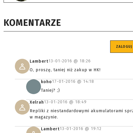
KOMENTARZE
ZALOGUJ
13-01-2016 @
18:26
Lambert
O, proszę, taniej niż zakup w HK!
17-01-2016 @
14:18
koho
Taniej? ;)
13-01-2016 @
18:49
Xelrah
Repliki z niestandardowymi akumulatorami sp
w magazynie.
13-01-2016 @
19:12
Lambert