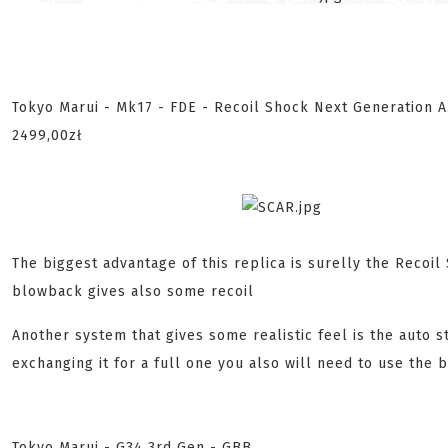
Tokyo Marui - Mk17 - FDE - Recoil Shock Next Generation A.
2499,00zł
The biggest advantage of this replica is surelly the Recoil
blowback gives also some recoil
Another system that gives some realistic feel is the auto st
exchanging it for a full one you also will need to use the b
Tokyo Marui - G34 3rd Gen - GBB