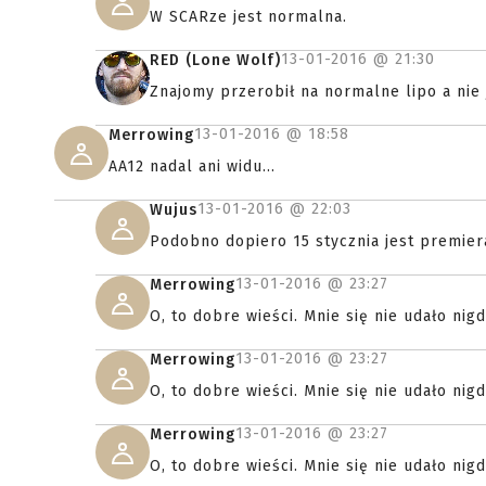
W SCARze jest normalna.
13-01-2016 @
21:30
RED (Lone Wolf)
Znajomy przerobił na normalne lipo a nie j
13-01-2016 @
18:58
Merrowing
AA12 nadal ani widu...
13-01-2016 @
22:03
Wujus
Podobno dopiero 15 stycznia jest premiera
13-01-2016 @
23:27
Merrowing
O, to dobre wieści. Mnie się nie udało nig
13-01-2016 @
23:27
Merrowing
O, to dobre wieści. Mnie się nie udało nig
13-01-2016 @
23:27
Merrowing
O, to dobre wieści. Mnie się nie udało nig