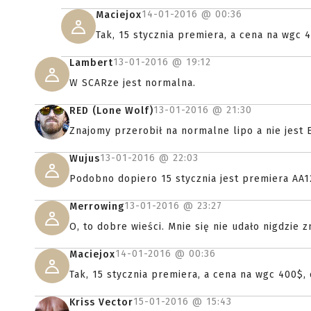
14-01-2016 @
00:36
Maciejox
Tak, 15 stycznia premiera, a cena na wgc 
13-01-2016 @
19:12
Lambert
W SCARze jest normalna.
13-01-2016 @
21:30
RED (Lone Wolf)
Znajomy przerobił na normalne lipo a nie jest E
13-01-2016 @
22:03
Wujus
Podobno dopiero 15 stycznia jest premiera AA12
13-01-2016 @
23:27
Merrowing
O, to dobre wieści. Mnie się nie udało nigdzie 
14-01-2016 @
00:36
Maciejox
Tak, 15 stycznia premiera, a cena na wgc 400$,
15-01-2016 @
15:43
Kriss Vector