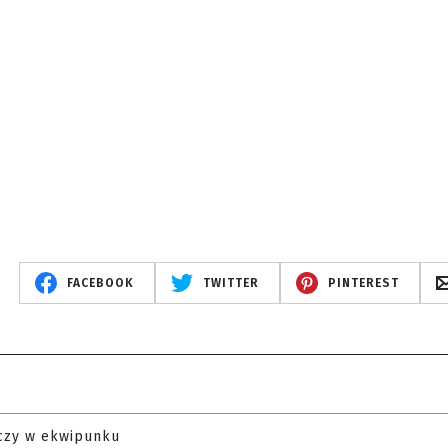
FACEBOOK
TWITTER
PINTEREST
czy w ekwipunku