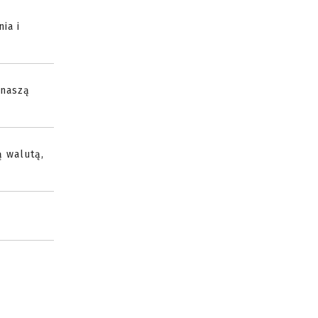
ia i
 naszą
ą walutą,