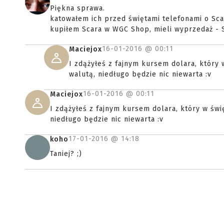
Piękna sprawa.
katowałem ich przed świętami telefonami o Scar
kupiłem Scara w WGC Shop, mieli wyprzedaż - Sc
16-01-2016 @
00:11
Maciejox
I zdążyłeś z fajnym kursem dolara, który w 
walutą, niedługo będzie nic niewarta :v
16-01-2016 @
00:11
Maciejox
I zdążyłeś z fajnym kursem dolara, który w święta
niedługo będzie nic niewarta :v
17-01-2016 @
14:18
koho
Taniej? ;)