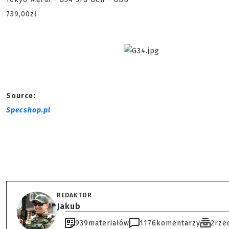
739,00zł
Source:
Specshop.pl
REDAKTOR
Jakub
939
materiałów
1176
komentarzy
2
rze