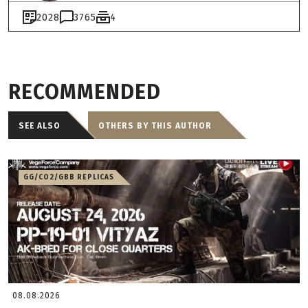
2028
3765
4
RECOMMENDED
SEE ALSO
OTHERS BY THIS AUTHOR
GG/CO2/GBB REPLICAS
08.08.2026