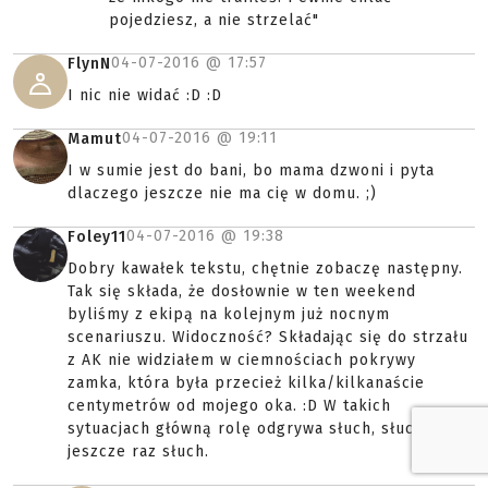
pojedziesz, a nie strzelać"
04-07-2016 @
17:57
FlynN
I nic nie widać :D :D
04-07-2016 @
19:11
Mamut
I w sumie jest do bani, bo mama dzwoni i pyta
dlaczego jeszcze nie ma cię w domu. ;)
04-07-2016 @
19:38
Foley11
Dobry kawałek tekstu, chętnie zobaczę następny.
Tak się składa, że dosłownie w ten weekend
byliśmy z ekipą na kolejnym już nocnym
scenariuszu. Widoczność? Składając się do strzału
z AK nie widziałem w ciemnościach pokrywy
zamka, która była przecież kilka/kilkanaście
centymetrów od mojego oka. :D W takich
sytuacjach główną rolę odgrywa słuch, słuch i
jeszcze raz słuch.