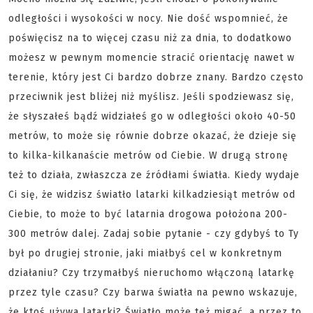
odległości i wysokości w nocy. Nie dość wspomnieć, że
poświęcisz na to więcej czasu niż za dnia, to dodatkowo
możesz w pewnym momencie stracić orientację nawet w
terenie, który jest Ci bardzo dobrze znany. Bardzo często
przeciwnik jest bliżej niż myślisz. Jeśli spodziewasz się,
że słyszałeś bądź widziałeś go w odległości około 40-50
metrów, to może się równie dobrze okazać, że dzieje się
to kilka-kilkanaście metrów od Ciebie. W drugą stronę
też to działa, zwłaszcza ze źródłami światła. Kiedy wydaje
Ci się, że widzisz światło latarki kilkadziesiąt metrów od
Ciebie, to może to być latarnia drogowa położona 200-
300 metrów dalej. Zadaj sobie pytanie - czy gdybyś to Ty
był po drugiej stronie, jaki miałbyś cel w konkretnym
działaniu? Czy trzymałbyś nieruchomo włączoną latarkę
przez tyle czasu? Czy barwa światła na pewno wskazuje,
że ktoś używa latarki? Światło może też migać, a przez to