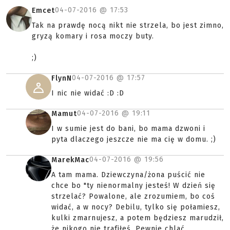
04-07-2016 @
17:53
Emcet
Tak na prawdę nocą nikt nie strzela, bo jest zimno,
gryzą komary i rosa moczy buty.
;)
04-07-2016 @
17:57
FlynN
I nic nie widać :D :D
04-07-2016 @
19:11
Mamut
I w sumie jest do bani, bo mama dzwoni i
pyta dlaczego jeszcze nie ma cię w domu. ;)
04-07-2016 @
19:56
MarekMac
A tam mama. Dziewczyna/żona puścić nie
chce bo "ty nienormalny jesteś! W dzień się
strzelać? Powalone, ale zrozumiem, bo coś
widać, a w nocy? Debilu, tylko się połamiesz,
kulki zmarnujesz, a potem będziesz marudził,
że nikogo nie trafiłeś. Pewnie chlać