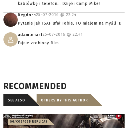
kablówkę i telefon... Dzięki Camp Mike!
25-07-2016 @
22:24
Regdorn
Pytanie jak ISAF ufał Tobie, TO miałem na myśli :D
25-07-2016 @
22:41
adamlenart
Fajnie zrobiony film.
RECOMMENDED
SEE ALSO
OTHERS BY THIS AUTHOR
GG/CO2/GBB REPLICAS