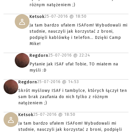
różnym natężeniem ;)
25-07-2016 @
18:50
Ketsok
Ja tam bardzo ufałem ISAFom! Wybudowali mi
studnie, nauczyli jak korzystać z broni,
podpięli kablówkę i telefon... Dzięki Camp
Mike!
25-07-2016 @
22:24
Regdorn
Pytanie jak ISAF ufał Tobie, TO miałem na
myśli :D
25-07-2016 @
14:53
Regdorn
Skrót myślowy ISAF i tambylce, których łączył ten
sam brak zaufania do nich tylko z różnym
natężeniem ;)
25-07-2016 @
18:50
Ketsok
Ja tam bardzo ufałem ISAFom! Wybudowali mi
studnie, nauczyli jak korzystać z broni, podpięli