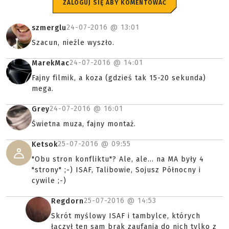
ZALOGUJ SIĘ ABY KOMENTOWAĆ
24-07-2016 @
13:01
szmerglu
Szacun, nieźle wyszło.
24-07-2016 @
14:01
MarekMac
Fajny filmik, a koza (gdzieś tak 15-20 sekunda)
mega.
24-07-2016 @
16:01
Grey
Świetna muza, fajny montaż.
25-07-2016 @
09:55
Ketsok
"Obu stron konfliktu"? Ale, ale... na MA były 4
"strony" ;-) ISAF, Talibowie, Sojusz Północny i
cywile ;-)
25-07-2016 @
14:53
Regdorn
Skrót myślowy ISAF i tambylce, których
łączył ten sam brak zaufania do nich tylko z