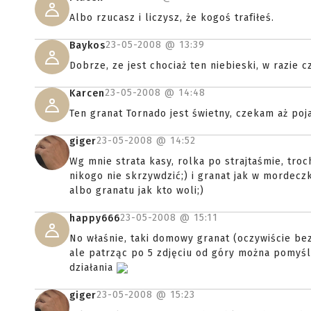
Albo rzucasz i liczysz, że kogoś trafiłeś.
23-05-2008 @
13:39
Baykos
Dobrze, ze jest chociaż ten niebieski, w razie
23-05-2008 @
14:48
Karcen
Ten granat Tornado jest świetny, czekam aż poj
23-05-2008 @
14:52
giger
Wg mnie strata kasy, rolka po strajtaśmie, tro
nikogo nie skrzywdzić;) i granat jak w mordeczk
albo granatu jak kto woli;)
23-05-2008 @
15:11
happy666
No właśnie, taki domowy granat (oczywiście b
ale patrząc po 5 zdjęciu od góry można pomyśl
działania
23-05-2008 @
15:23
giger