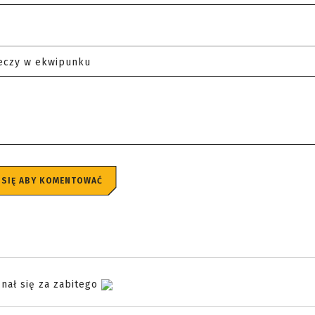
eczy w ekwipunku
 SIĘ ABY KOMENTOWAĆ
znał się za zabitego