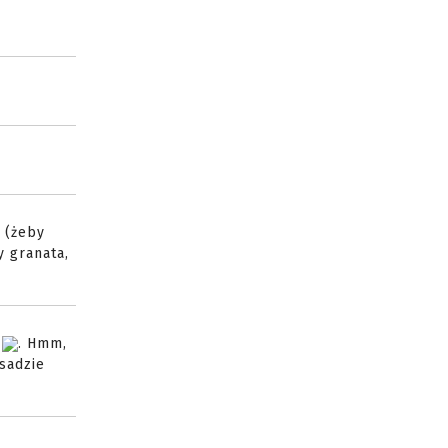
a (żeby
y granata,
ł
. Hmm,
sadzie