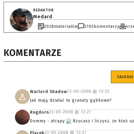
REDAKTOR
Medard
2028
materiałów
3765
komentarzy
4
rz
KOMENTARZE
ZALOGUJ
23-05-2008 @
13:25
Warlord Shadow
Jak mają działać te granaty gąbkowe?
23-05-2008 @
13:27
Regdorn
Dummy - atrapy
Rzucasz i liczysz, że ktoś u
23-05-2008 @
13:37
Placek