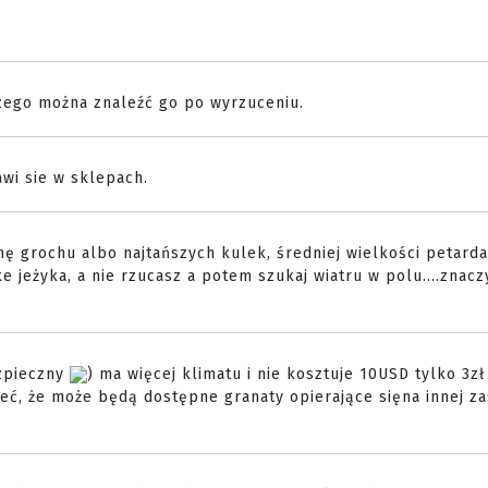
 czego można znaleźć go po wyrzuceniu.
awi sie w sklepach.
chę grochu albo najtańszych kulek, średniej wielkości petard
e jeżyka, a nie rzucasz a potem szukaj wiatru w polu....znacz
ezpieczny
) ma więcej klimatu i nie kosztuje 10USD tylko 3z
eć, że może będą dostępne granaty opierające sięna innej za