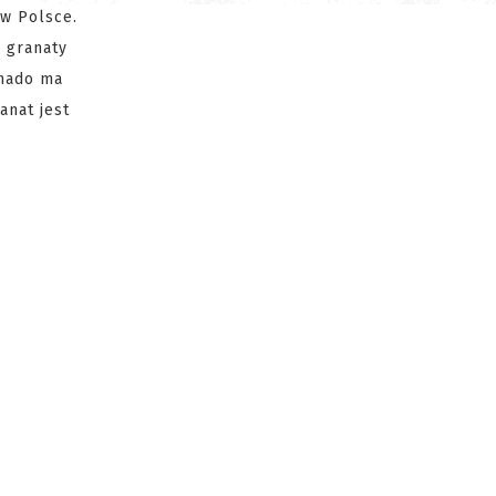
 w Polsce.
 granaty
rnado ma
anat jest