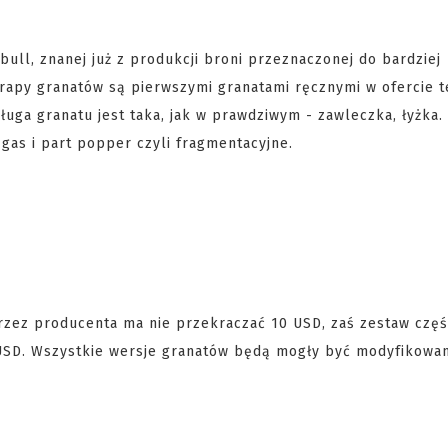
ull, znanej już z produkcji broni przeznaczonej do bardziej
rapy granatów są pierwszymi granatami ręcznymi w ofercie te
ługa granatu jest taka, jak w prawdziwym - zawleczka, łyżka
gas i part popper czyli fragmentacyjne.
rzez producenta ma nie przekraczać 10 USD, zaś zestaw częś
5 USD. Wszystkie wersje granatów będą mogły być modyfikowa