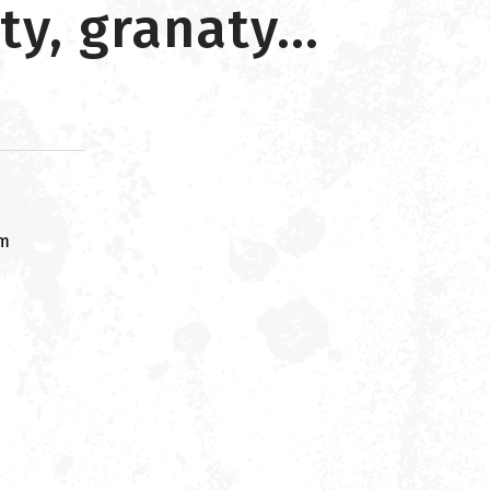
y, granaty...
om