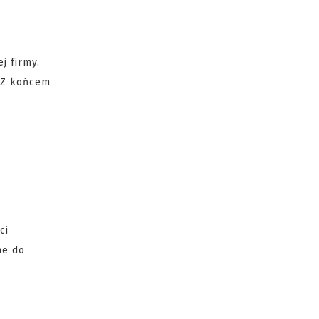
j firmy.
. Z końcem
ci
ne do