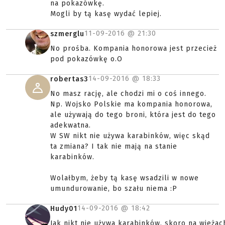
na pokazówkę.
Mogli by tą kasę wydać lepiej.
11-09-2016 @
21:30
szmerglu
No prośba. Kompania honorowa jest przecież
pod pokazówkę o.O
14-09-2016 @
18:33
robertas3
No masz rację, ale chodzi mi o coś innego.
Np. Wojsko Polskie ma kompania honorowa,
ale używają do tego broni, która jest do tego
adekwatna.
W SW nikt nie używa karabinków, więc skąd
ta zmiana? I tak nie mają na stanie
karabinków.
Wolałbym, żeby tą kasę wsadzili w nowe
umundurowanie, bo szału niema :P
14-09-2016 @
18:42
Hudy01
Jak nikt nie używa karabinków, skoro na wieżac