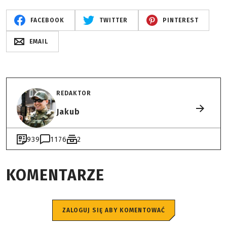
FACEBOOK
TWITTER
PINTEREST
EMAIL
REDAKTOR
Jakub
939
1176
2
KOMENTARZE
ZALOGUJ SIĘ ABY KOMENTOWAĆ