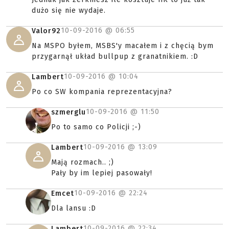
dużo się nie wydaje.
10-09-2016 @
06:55
Valor92
Na MSPO byłem, MSBS'y macałem i z chęcią bym
przygarnął układ bullpup z granatnikiem. :D
10-09-2016 @
10:04
Lambert
Po co SW kompania reprezentacyjna?
10-09-2016 @
11:50
szmerglu
Po to samo co Policji ;-)
10-09-2016 @
13:09
Lambert
Mają rozmach.. ;)
Pały by im lepiej pasowały!
10-09-2016 @
22:24
Emcet
Dla lansu :D
10-09-2016 @
22:34
Lambert