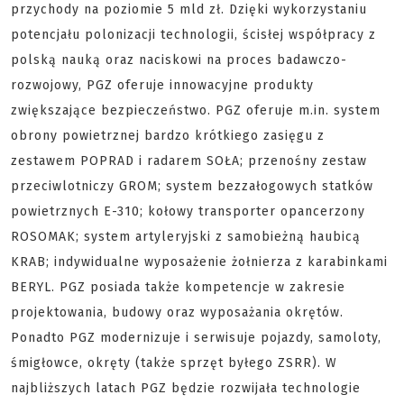
przychody na poziomie 5 mld zł. Dzięki wykorzystaniu
potencjału polonizacji technologii, ścisłej współpracy z
polską nauką oraz naciskowi na proces badawczo-
rozwojowy, PGZ oferuje innowacyjne produkty
zwiększające bezpieczeństwo. PGZ oferuje m.in. system
obrony powietrznej bardzo krótkiego zasięgu z
zestawem POPRAD i radarem SOŁA; przenośny zestaw
przeciwlotniczy GROM; system bezzałogowych statków
powietrznych E-310; kołowy transporter opancerzony
ROSOMAK; system artyleryjski z samobieżną haubicą
KRAB; indywidualne wyposażenie żołnierza z karabinkami
BERYL. PGZ posiada także kompetencje w zakresie
projektowania, budowy oraz wyposażania okrętów.
Ponadto PGZ modernizuje i serwisuje pojazdy, samoloty,
śmigłowce, okręty (także sprzęt byłego ZSRR). W
najbliższych latach PGZ będzie rozwijała technologie