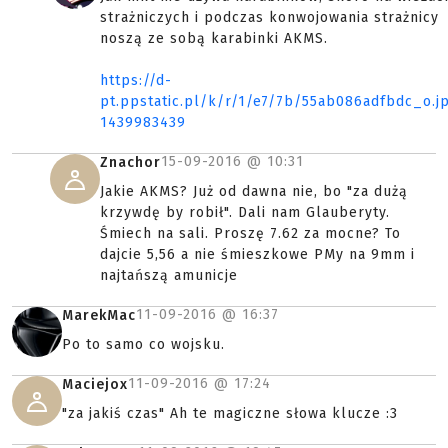
strażniczych i podczas konwojowania strażnicy
noszą ze sobą karabinki AKMS.
https://d-
pt.ppstatic.pl/k/r/1/e7/7b/55ab086adfbdc_o.j
1439983439
15-09-2016 @
10:31
Znachor
Jakie AKMS? Już od dawna nie, bo "za dużą
krzywdę by robił". Dali nam Glauberyty.
Śmiech na sali. Proszę 7.62 za mocne? To
dajcie 5,56 a nie śmieszkowe PMy na 9mm i
najtańszą amunicje
11-09-2016 @
16:37
MarekMac
Po to samo co wojsku.
11-09-2016 @
17:24
Maciejox
"za jakiś czas" Ah te magiczne słowa klucze :3