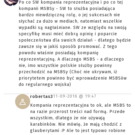
Po co SW kompania reprezentacyjna i po co tej
kompanii MSBSy - SW to służba posiadająca
bardzo niewdzięczną rolę, o jej sukcesach nie
słychać za dużo w mediach, natomiast wszelkie
wypadki są nagłaśniane. SW ze względu na swoją
specyfikę musi mieć dobrą opinię i poparcie
społeczeństwa dla swoich działań - dlatego będzie
zawsze się w jakiś sposób promować. Z tego
powodu właśnie posiadają kompanię
reprezentacyjną. A dlaczego MSBS - a dlaczego
nie, imo wszystkie polskie służby powinny
przechodzić na MSBSy (Choć nie ukrywam, iż
priorytetem powinno być wprowadzenie MSBSów
do regularnego wojska)
11-09-2016 @
19:47
robertas3
Kompania reprezentacyjna to ok, ale MSBS to
na razie przerost treści nad formą. Przede
wszystkim, dlatego że nie używają
karabinków. Nie mówię, że mają chodzić z
glauberytami :P Ale to jest typowo robione