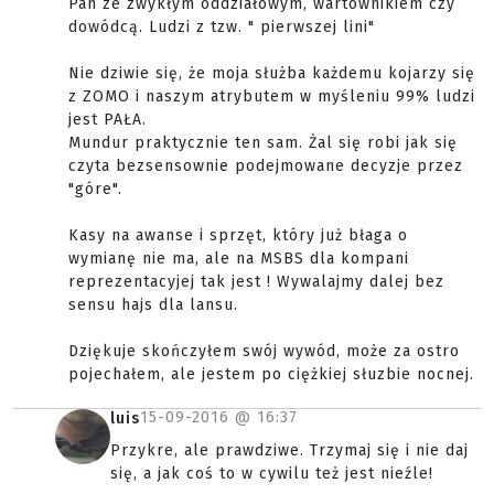
Pan ze zwykłym oddziałowym, wartownikiem czy
dowódcą. Ludzi z tzw. " pierwszej lini"
Nie dziwie się, że moja służba każdemu kojarzy się
z ZOMO i naszym atrybutem w myśleniu 99% ludzi
jest PAŁA.
Mundur praktycznie ten sam. Żal się robi jak się
czyta bezsensownie podejmowane decyzje przez
"góre".
Kasy na awanse i sprzęt, który już błaga o
wymianę nie ma, ale na MSBS dla kompani
reprezentacyjej tak jest ! Wywalajmy dalej bez
sensu hajs dla lansu.
Dziękuje skończyłem swój wywód, może za ostro
pojechałem, ale jestem po ciężkiej słuzbie nocnej.
15-09-2016 @
16:37
luis
Przykre, ale prawdziwe. Trzymaj się i nie daj
się, a jak coś to w cywilu też jest nieźle!