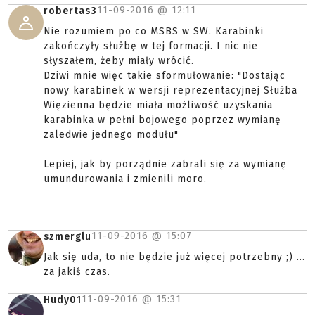
11-09-2016 @
12:11
robertas3
Nie rozumiem po co MSBS w SW. Karabinki
zakończyły służbę w tej formacji. I nic nie
słyszałem, żeby miały wrócić.
Dziwi mnie więc takie sformułowanie: "Dostając
nowy karabinek w wersji reprezentacyjnej Służba
Więzienna będzie miała możliwość uzyskania
karabinka w pełni bojowego poprzez wymianę
zaledwie jednego modułu"
Lepiej, jak by porządnie zabrali się za wymianę
umundurowania i zmienili moro.
11-09-2016 @
15:07
szmerglu
Jak się uda, to nie będzie już więcej potrzebny ;) ...
za jakiś czas.
11-09-2016 @
15:31
Hudy01