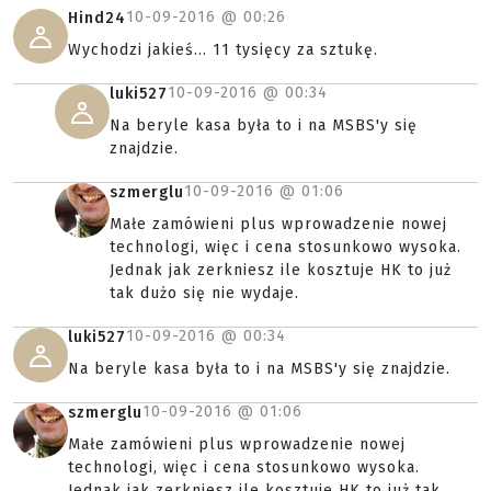
10-09-2016 @
00:26
Hind24
Wychodzi jakieś... 11 tysięcy za sztukę.
10-09-2016 @
00:34
luki527
Na beryle kasa była to i na MSBS'y się
znajdzie.
10-09-2016 @
01:06
szmerglu
Małe zamówieni plus wprowadzenie nowej
technologi, więc i cena stosunkowo wysoka.
Jednak jak zerkniesz ile kosztuje HK to już
tak dużo się nie wydaje.
10-09-2016 @
00:34
luki527
Na beryle kasa była to i na MSBS'y się znajdzie.
10-09-2016 @
01:06
szmerglu
Małe zamówieni plus wprowadzenie nowej
technologi, więc i cena stosunkowo wysoka.
Jednak jak zerkniesz ile kosztuje HK to już tak