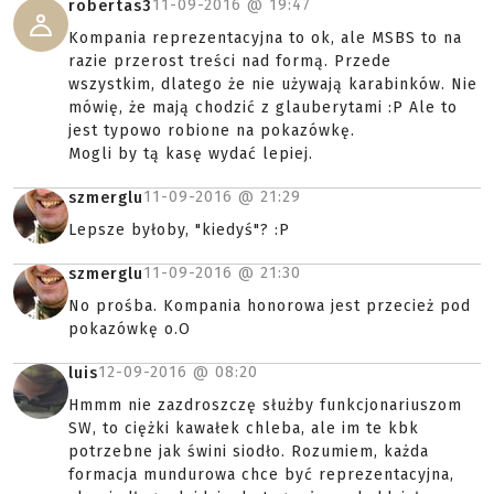
11-09-2016 @
19:47
robertas3
Kompania reprezentacyjna to ok, ale MSBS to na
razie przerost treści nad formą. Przede
wszystkim, dlatego że nie używają karabinków. Nie
mówię, że mają chodzić z glauberytami :P Ale to
jest typowo robione na pokazówkę.
Mogli by tą kasę wydać lepiej.
11-09-2016 @
21:29
szmerglu
Lepsze byłoby, "kiedyś"? :P
11-09-2016 @
21:30
szmerglu
No prośba. Kompania honorowa jest przecież pod
pokazówkę o.O
12-09-2016 @
08:20
luis
Hmmm nie zazdroszczę służby funkcjonariuszom
SW, to ciężki kawałek chleba, ale im te kbk
potrzebne jak świni siodło. Rozumiem, każda
formacja mundurowa chce być reprezentacyjna,