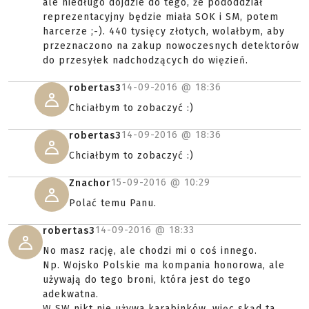
ale niedługo dojdzie do tego, że pododdział
reprezentacyjny będzie miała SOK i SM, potem
harcerze ;-). 440 tysięcy złotych, wolałbym, aby
przeznaczono na zakup nowoczesnych detektorów
do przesyłek nadchodzących do więzień.
14-09-2016 @
18:36
robertas3
Chciałbym to zobaczyć :)
14-09-2016 @
18:36
robertas3
Chciałbym to zobaczyć :)
15-09-2016 @
10:29
Znachor
Polać temu Panu.
14-09-2016 @
18:33
robertas3
No masz rację, ale chodzi mi o coś innego.
Np. Wojsko Polskie ma kompania honorowa, ale
używają do tego broni, która jest do tego
adekwatna.
W SW nikt nie używa karabinków, więc skąd ta