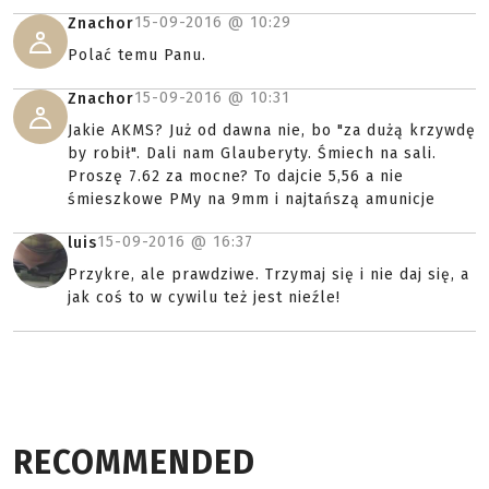
15-09-2016 @
10:29
Znachor
Polać temu Panu.
15-09-2016 @
10:31
Znachor
Jakie AKMS? Już od dawna nie, bo "za dużą krzywdę
by robił". Dali nam Glauberyty. Śmiech na sali.
Proszę 7.62 za mocne? To dajcie 5,56 a nie
śmieszkowe PMy na 9mm i najtańszą amunicje
15-09-2016 @
16:37
luis
Przykre, ale prawdziwe. Trzymaj się i nie daj się, a
jak coś to w cywilu też jest nieźle!
RECOMMENDED