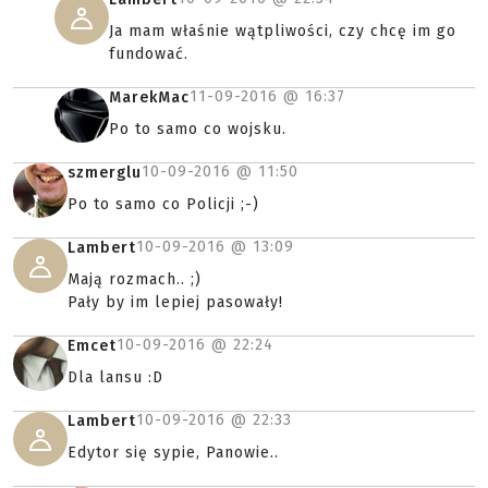
Ja mam właśnie wątpliwości, czy chcę im go
fundować.
11-09-2016 @
16:37
MarekMac
Po to samo co wojsku.
10-09-2016 @
11:50
szmerglu
Po to samo co Policji ;-)
10-09-2016 @
13:09
Lambert
Mają rozmach.. ;)
Pały by im lepiej pasowały!
10-09-2016 @
22:24
Emcet
Dla lansu :D
10-09-2016 @
22:33
Lambert
Edytor się sypie, Panowie..