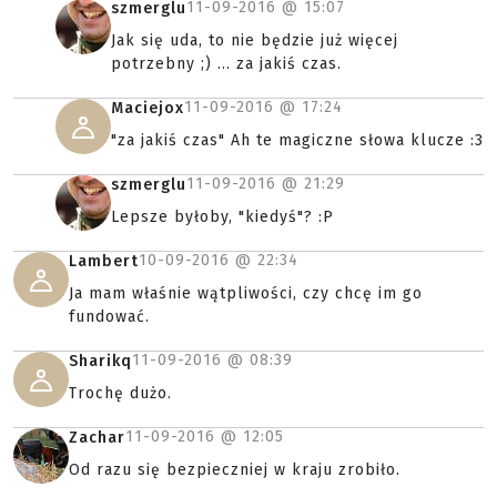
11-09-2016 @
15:07
szmerglu
Jak się uda, to nie będzie już więcej
potrzebny ;) ... za jakiś czas.
11-09-2016 @
17:24
Maciejox
"za jakiś czas" Ah te magiczne słowa klucze :3
11-09-2016 @
21:29
szmerglu
Lepsze byłoby, "kiedyś"? :P
10-09-2016 @
22:34
Lambert
Ja mam właśnie wątpliwości, czy chcę im go
fundować.
11-09-2016 @
08:39
Sharikq
Trochę dużo.
11-09-2016 @
12:05
Zachar
Od razu się bezpieczniej w kraju zrobiło.