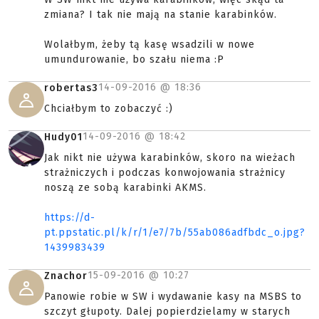
zmiana? I tak nie mają na stanie karabinków.
Wolałbym, żeby tą kasę wsadzili w nowe
umundurowanie, bo szału niema :P
14-09-2016 @
18:36
robertas3
Chciałbym to zobaczyć :)
14-09-2016 @
18:42
Hudy01
Jak nikt nie używa karabinków, skoro na wieżach
strażniczych i podczas konwojowania strażnicy
noszą ze sobą karabinki AKMS.
https://d-
pt.ppstatic.pl/k/r/1/e7/7b/55ab086adfbdc_o.jpg?
1439983439
15-09-2016 @
10:27
Znachor
Panowie robie w SW i wydawanie kasy na MSBS to
szczyt głupoty. Dalej popierdzielamy w starych