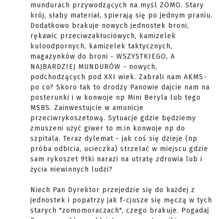
mundurach przywodzących na myśl ZOMO. Stary
krój, słaby materiał, spierają się po jednym praniu.
Dodatkowo brakuje nowych jednostek broni,
rękawic przeciwzakłuciowych, kamizelek
kuloodpornych, kamizelek taktycznych,
magazynków do broni - WSZYSTKIEGO, A
NAJBARDZIEJ MUNDURÓW - nowych,
podchodzących pod XXI wiek. Zabrali nam AKMS-
po co? Skoro tak to drodzy Panowie dajcie nam na
posterunki i w konwoje np Mini Beryla lub tego
MSBS. Zainwestujcie w amunicje
przeciwrykoszetową. Sytuacje gdzie będziemy
zmuszeni użyć giwer to m.in konwoje np do
szpitala. Teraz dylemat - jak coś się dzieje (np
próba odbicia, ucieczka) strzelać w miejscu gdzie
sam rykoszet 9tki narazi na utratę zdrowia lub i
życia niewinnych ludzi?
Niech Pan Dyrektor przejedzie się do każdej z
jednostek i popatrzy jak f-cjusze się męczą w tych
starych "zomomoraczach", czego brakuje. Pogadaj