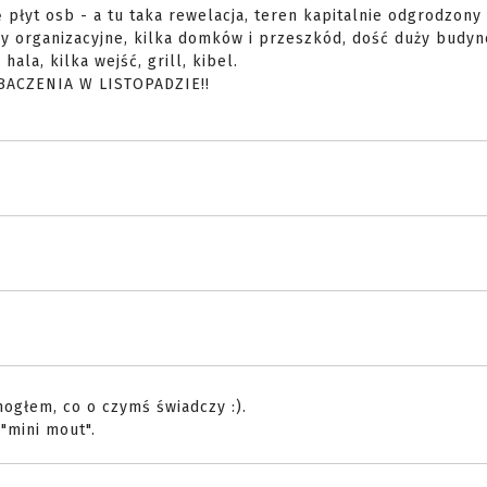
płyt osb - a tu taka rewelacja, teren kapitalnie odgrodzony 
y organizacyjne, kilka domków i przeszkód, dość duży budyn
ala, kilka wejść, grill, kibel.
BACZENIA W LISTOPADZIE!!
mogłem, co o czymś świadczy :).
"mini mout".