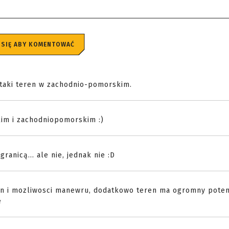
 SIĘ ABY KOMENTOWAĆ
ą taki teren w zachodnio-pomorskim.
im i zachodniopomorskim :)
ranicą... ale nie, jednak nie :D
zen i mozliwosci manewru, dodatkowo teren ma ogromny poten
e