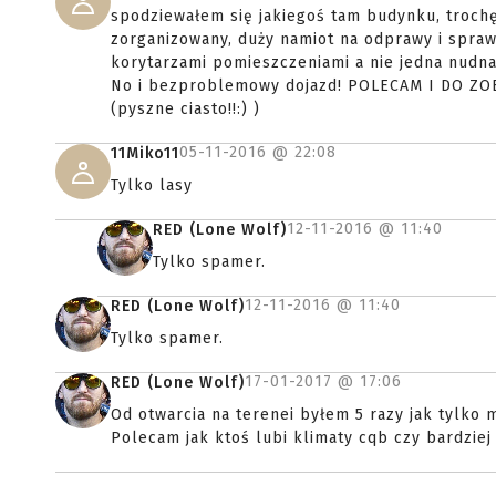
spodziewałem się jakiegoś tam budynku, trochę 
zorganizowany, duży namiot na odprawy i spraw
korytarzami pomieszczeniami a nie jedna nudna h
No i bezproblemowy dojazd! POLECAM I DO ZO
(pyszne ciasto!!:) )
05-11-2016 @
22:08
11Miko11
Tylko lasy
12-11-2016 @
11:40
RED (Lone Wolf)
Tylko spamer.
12-11-2016 @
11:40
RED (Lone Wolf)
Tylko spamer.
17-01-2017 @
17:06
RED (Lone Wolf)
Od otwarcia na terenei byłem 5 razy jak tylko 
Polecam jak ktoś lubi klimaty cqb czy bardziej 