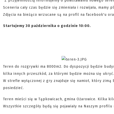
"Z przyjemnością informujemy o powstawaniu nowego terenu 
Sceneria cały czas będzie się zmieniała i rozwijała, mamy 
Zdjęcia na bieżąco wrzucane są na profil na facebook'u ora
Startujemy 30 października o godzinie 10:00.
Teren do rozgrywki ma 8000m2. Do dyspozycji będzie budyn
kilka innych przeszkód, za którymi będzie można się ukry
W strefie wyłączonej z gry znajduje się namiot, który zimą
posiedzieć.
Teren mieści się w Tąpkowicach, gmina Ożarowice. Kilka ki
Wszystkie szczegóły będą się pojawiały na Naszym profilu