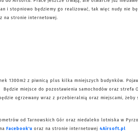
do Airsoftu. Prace jeszcze trwają, ale otwarcie już niebaw
plan i stopniowo będziemy go realizować, tak więc nudy nie bę
z na stronie internetowej.
ek 1300m2 z piwnicą plus kilka mniejszych budynków. Pojawi
ć. Będzie miejsce do pozostawienia samochodów oraz strefa O
 będzie ogrzewany wraz z przebieralnią oraz miejscami, żeby 
lometrów od Tarnowskich Gór oraz niedaleko lotniska w Pyrz
 na
Facebook'u
oraz na stronie internetowej
4Airsoft.pl