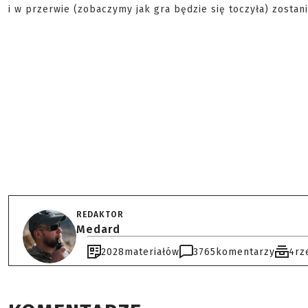
i w przerwie (zobaczymy jak gra będzie się toczyła) zosta
REDAKTOR
Medard
2028
materiałów
3765
komentarzy
4
rz