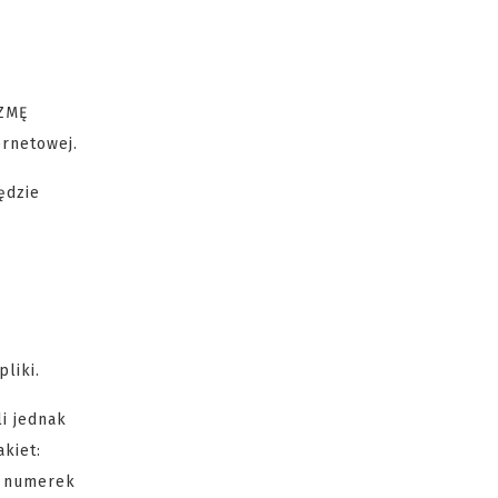
EZMĘ
ernetowej.
ędzie
liki.
li jednak
kiet:
a numerek