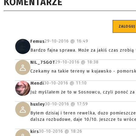
KOMENTARZE
ZALOGUJ
29-10-2016 @
16:49
Femus
Bardzo fajna sprawa. Może za jakiś czas zrobi
29-10-2016 @
18:38
NIL_7SGOT
Czekamy na takie tereny w kujawsko - pomorsk
30-10-2016 @
11:10
Mendi
Już myślałem że to w Sosnowcu, czyli ponoć za g
30-10-2016 @
17:59
huxley
Byłem dzisiaj i teren rewelka, duzo pomieszc
dalsza rozbudowe, daje 10/10. Jeszcze tu wróc
30-10-2016 @
18:26
kirs