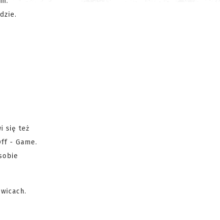
em.
dzie.
 się też
ff - Game.
sobie
owicach.