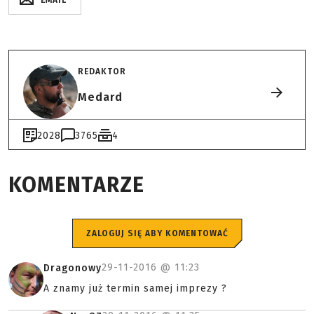
EMAIL
REDAKTOR
Medard
2028
3765
4
KOMENTARZE
ZALOGUJ SIĘ ABY KOMENTOWAĆ
29-11-2016 @
11:23
Dragonowy
A znamy już termin samej imprezy ?