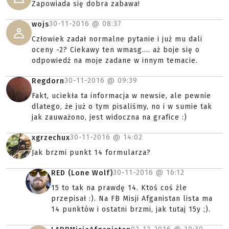
Zapowiada się dobra zabawa!
30-11-2016 @
08:37
wojs
Człowiek zadał normalne pytanie i już mu dali
oceny -2? Ciekawy ten wmasg.... aż boje się o
odpowiedź na moje zadane w innym temacie.
30-11-2016 @
09:39
Regdorn
Fakt, uciekła ta informacja w newsie, ale pewnie
dlatego, że już o tym pisaliśmy, no i w sumie tak
jak zauważono, jest widoczna na grafice :)
30-11-2016 @
14:02
xgrzechux
Jak brzmi punkt 14 formularza?
30-11-2016 @
16:12
RED (Lone Wolf)
15 to tak na prawdę 14. Ktoś coś źle
przepisał :). Na FB Misji Afganistan lista ma
14 punktów i ostatni brzmi, jak tutaj 15y ;).