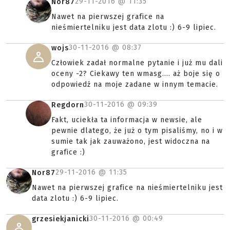
29-11-2016 @
11:35
Nor87
Nawet na pierwszej grafice na
nieśmiertelniku jest data zlotu :) 6-9 lipiec.
30-11-2016 @
08:37
wojs
Człowiek zadał normalne pytanie i już mu dali
oceny -2? Ciekawy ten wmasg.... aż boje się o
odpowiedź na moje zadane w innym temacie.
30-11-2016 @
09:39
Regdorn
Fakt, uciekła ta informacja w newsie, ale
pewnie dlatego, że już o tym pisaliśmy, no i w
sumie tak jak zauważono, jest widoczna na
grafice :)
29-11-2016 @
11:35
Nor87
Nawet na pierwszej grafice na nieśmiertelniku jest
data zlotu :) 6-9 lipiec.
30-11-2016 @
00:49
grzesiekjanicki