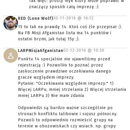
Tak więc: prosty myk który może poprawić w
znaczący sposób całą imprezę :)
30-11-2016 @
16:12
RED (Lone Wolf)
15 to tak na prawdę 14. Ktoś coś źle przepisał :).
Na FB Misji Afganistan lista ma 14 punktów i
ostatni brzmi, jak tutaj 15y ;).
02-12-2016 @
10:30
LARPMisjaAfganistan
Punktu 14 specjalnie nie ujawniliśmy przed
rejestracją :) Pozwoliło to poznać przez
zaskoczenie prawdziwe oczekiwania danego
gracze względem imprezy.
Pytanie: "Oczekiwania względem imprezy:" 1)
Więcej LARPu, mniej strzelania 2) Więcej strzelania
mniej LARPu 3) Nie mam zdania
Odpowiedzi są bardzo ważne szczególnie po
stronach konfliktu talibowie i sojusz północny.
Pozwoli to odpowiednio rozmieścić grupy na
terenie w obozowiskach czy wsiach. np. grupy