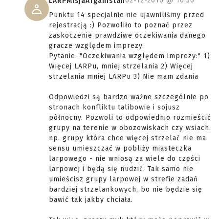
02-12-2016 @
10:30
LARPMisjaAfganistan
Punktu 14 specjalnie nie ujawniliśmy przed
rejestracją :) Pozwoliło to poznać przez
zaskoczenie prawdziwe oczekiwania danego
gracze względem imprezy.
Pytanie: "Oczekiwania względem imprezy:" 1)
Więcej LARPu, mniej strzelania 2) Więcej
strzelania mniej LARPu 3) Nie mam zdania
Odpowiedzi są bardzo ważne szczególnie po
stronach konfliktu talibowie i sojusz
północny. Pozwoli to odpowiednio rozmieścić
grupy na terenie w obozowiskach czy wsiach.
np. grupy która chce więcej strzelać nie ma
sensu umieszczać w pobliży miasteczka
larpowego - nie wniosą za wiele do części
larpowej i będą się nudzić. Tak samo nie
umieścisz grupy larpowej w strefie zadań
bardziej strzelankowych, bo nie będzie się
bawić tak jakby chciała.