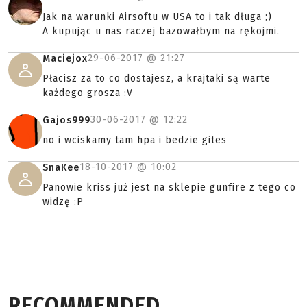
Jak na warunki Airsoftu w USA to i tak długa ;)
A kupując u nas raczej bazowałbym na rękojmi.
29-06-2017 @
21:27
Maciejox
Płacisz za to co dostajesz, a krajtaki są warte
każdego grosza :V
30-06-2017 @
12:22
Gajos999
no i wciskamy tam hpa i bedzie gites
18-10-2017 @
10:02
SnaKee
Panowie kriss już jest na sklepie gunfire z tego co
widzę :P
RECOMMENDED