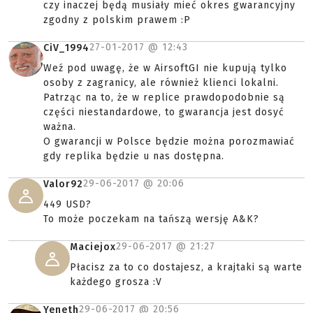
czy inaczej będą musiały mieć okres gwarancyjny
zgodny z polskim prawem :P
27-01-2017 @
12:43
CiV_1994
Weź pod uwagę, że w AirsoftGI nie kupują tylko
osoby z zagranicy, ale również klienci lokalni.
Patrząc na to, że w replice prawdopodobnie są
części niestandardowe, to gwarancja jest dosyć
ważna.
O gwarancji w Polsce będzie można porozmawiać
gdy replika będzie u nas dostępna.
29-06-2017 @
20:06
Valor92
449 USD?
To może poczekam na tańszą wersję A&K?
29-06-2017 @
21:27
Maciejox
Płacisz za to co dostajesz, a krajtaki są warte
każdego grosza :V
29-06-2017 @
20:56
Yeneth