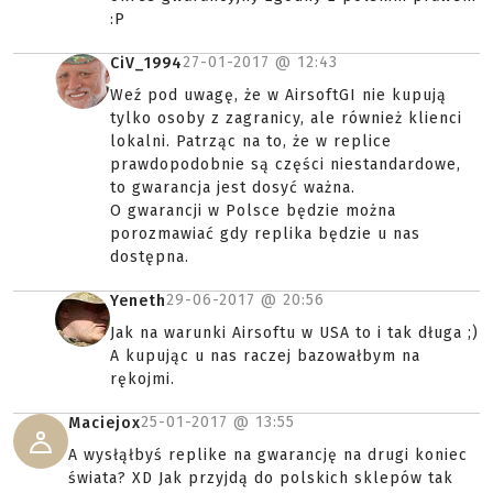
:P
27-01-2017 @
12:43
CiV_1994
Weź pod uwagę, że w AirsoftGI nie kupują
tylko osoby z zagranicy, ale również klienci
lokalni. Patrząc na to, że w replice
prawdopodobnie są części niestandardowe,
to gwarancja jest dosyć ważna.
O gwarancji w Polsce będzie można
porozmawiać gdy replika będzie u nas
dostępna.
29-06-2017 @
20:56
Yeneth
Jak na warunki Airsoftu w USA to i tak długa ;)
A kupując u nas raczej bazowałbym na
rękojmi.
25-01-2017 @
13:55
Maciejox
A wysłąłbyś replike na gwarancję na drugi koniec
świata? XD Jak przyjdą do polskich sklepów tak