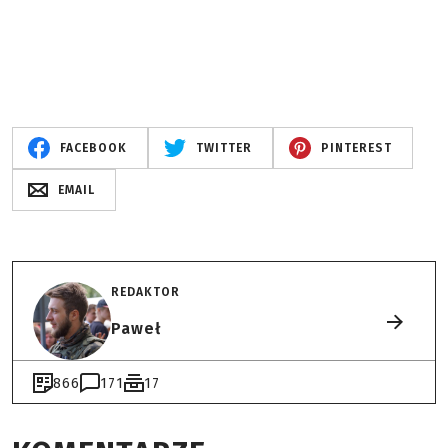
FACEBOOK
TWITTER
PINTEREST
EMAIL
REDAKTOR
Paweł
866
171
17