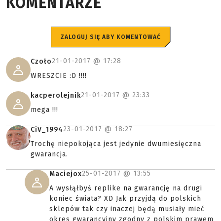
KOMENTARZE
ZALOGUJ SIĘ ABY KOMENTOWAĆ
21-01-2017 @
17:28
Czoło
WRESZCIE :D !!!!
21-01-2017 @
23:33
kacperolejnik
mega !!!
23-01-2017 @
18:27
CiV_1994
Trochę niepokojąca jest jedynie dwumiesięczna
gwarancja.
25-01-2017 @
13:55
Maciejox
A wysłąłbyś replike na gwarancję na drugi
koniec świata? XD Jak przyjdą do polskich
sklepów tak czy inaczej będą musiały mieć
okres gwarancyjny zgodny z polskim prawem