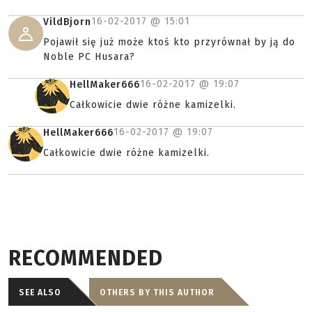
16-02-2017 @
15:01
VildBjorn
Pojawił się już może ktoś kto przyrównał by ją do
Noble PC Husara?
16-02-2017 @
19:07
HellMaker666
Całkowicie dwie różne kamizelki.
16-02-2017 @
19:07
HellMaker666
Całkowicie dwie różne kamizelki.
RECOMMENDED
SEE ALSO
OTHERS BY THIS AUTHOR