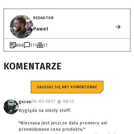
REDAKTOR
Paweł
866
171
17
KOMENTARZE
ZALOGUJ SIĘ ABY KOMENTOWAĆ
16-02-2017 @
06:13
goren
Wygląda na niezły stuff.
"Nieznana jest jeszcze data premiery ani
przewidywana cena produktu."