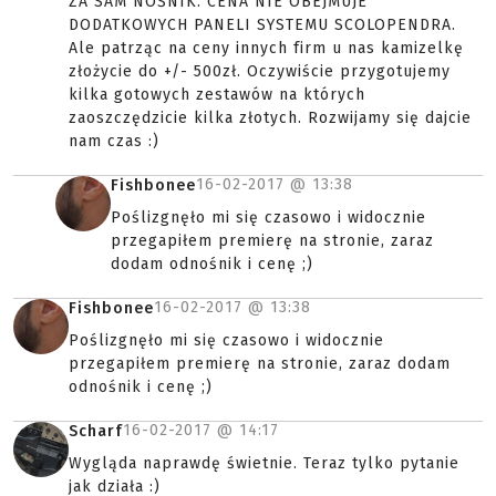
ZA SAM NOŚNIK. CENA NIE OBEJMUJE
DODATKOWYCH PANELI SYSTEMU SCOLOPENDRA.
Ale patrząc na ceny innych firm u nas kamizelkę
złożycie do +/- 500zł. Oczywiście przygotujemy
kilka gotowych zestawów na których
zaoszczędzicie kilka złotych. Rozwijamy się dajcie
nam czas :)
16-02-2017 @
13:38
Fishbonee
Poślizgnęło mi się czasowo i widocznie
przegapiłem premierę na stronie, zaraz
dodam odnośnik i cenę ;)
16-02-2017 @
13:38
Fishbonee
Poślizgnęło mi się czasowo i widocznie
przegapiłem premierę na stronie, zaraz dodam
odnośnik i cenę ;)
16-02-2017 @
14:17
Scharf
Wygląda naprawdę świetnie. Teraz tylko pytanie
jak działa :)