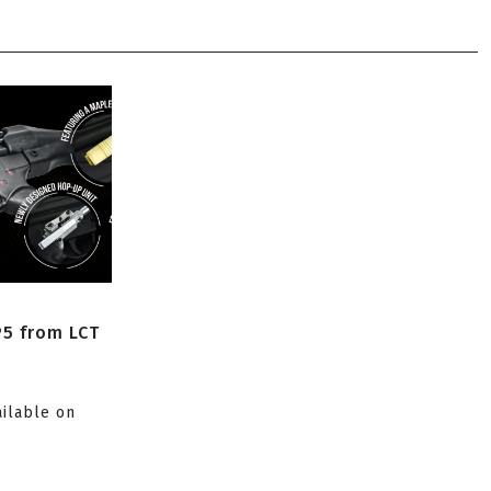
P5 from LCT
ailable on