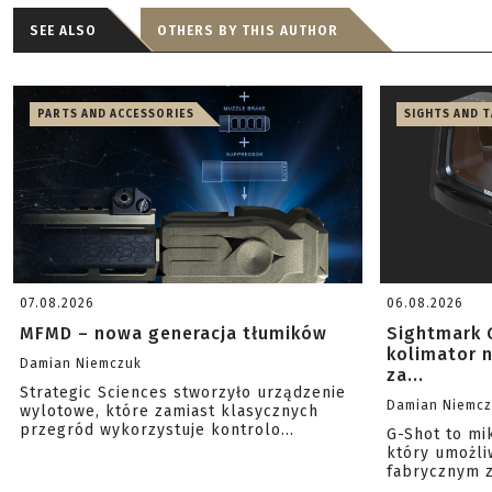
SEE ALSO
OTHERS BY THIS AUTHOR
PARTS AND ACCESSORIES
SIGHTS AND 
07.08.2026
06.08.2026
MFMD – nowa generacja tłumików
Sightmark 
kolimator 
Damian Niemczuk
za...
Strategic Sciences stworzyło urządzenie
Damian Niemc
wylotowe, które zamiast klasycznych
przegród wykorzystuje kontrolo...
G-Shot to mi
który umożli
fabrycznym z