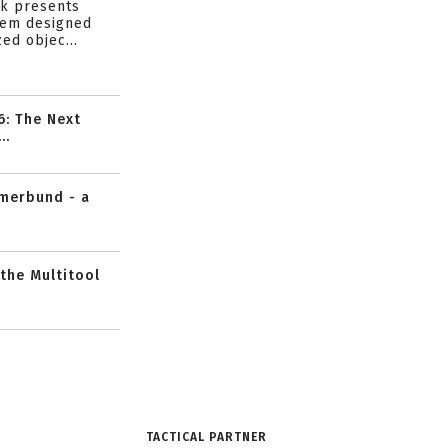
ik presents
tem designed
ed objec...
6: The Next
..
mmerbund - a
 the Multitool
TACTICAL PARTNER