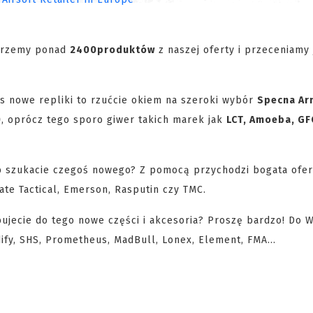
ierzemy ponad
2400
produktów
z naszej oferty i przeceniamy 
as nowe repliki to rzućcie okiem na szeroki wybór
Specna Ar
)
, oprócz tego sporo giwer takich marek jak
LCT, Amoeba, GF
b szukacie czegoś nowego? Z pomocą przychodzi bogata ofer
ate Tactical, Emerson, Rasputin czy TMC.
ujecie do tego nowe części i akcesoria? Proszę bardzo! Do 
y, SHS, Prometheus, MadBull, Lonex, Element, FMA...