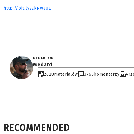
http://bit.ly/2kNwa0L
REDAKTOR
Medard
2028
materiałów
3765
komentarzy
4
rz
RECOMMENDED