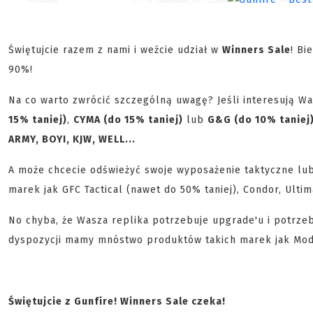
Świętujcie razem z nami i weźcie udział w
Winners Sale
! B
90%!
Na co warto zwrócić szczególną uwagę? Jeśli interesują W
15% taniej)
,
CYMA (do 15% taniej)
lub
G&G (do 10% taniej
ARMY, BOYI, KJW, WELL...
A może chcecie odświeżyć swoje wyposażenie taktyczne lu
marek jak GFC Tactical (nawet do 50% taniej), Condor, Ultim
No chyba, że Wasza replika potrzebuje upgrade'u i potrzeb
dyspozycji mamy mnóstwo produktów takich marek jak Modif
Świętujcie z Gunfire! Winners Sale czeka!