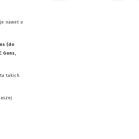
je nawet o
ms (do
C Guns,
ta takich
Waszej