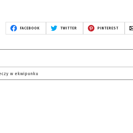
FACEBOOK
TWITTER
PINTEREST
eczy w ekwipunku