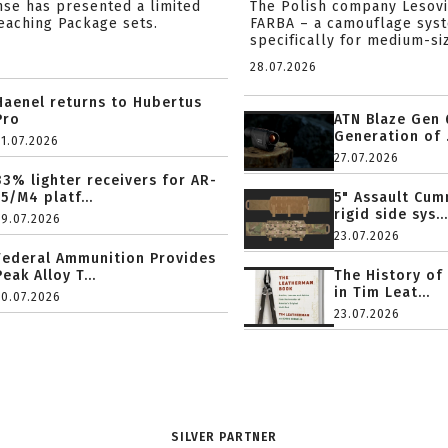
nse has presented a limited
The Polish company Lesov
reaching Package sets.
FARBA – a camouflage sys
specifically for medium-siz
28.07.2026
Haenel returns to Hubertus
Pro
ATN Blaze Gen 
Generation of .
31.07.2026
27.07.2026
33% lighter receivers for AR-
15/M4 platf...
5" Assault Cu
rigid side sys...
29.07.2026
23.07.2026
Federal Ammunition Provides
Peak Alloy T...
The History of
in Tim Leat...
20.07.2026
23.07.2026
SILVER PARTNER