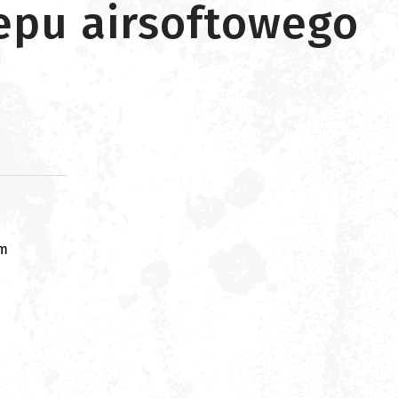
lepu airsoftowego
om