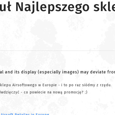
tuł Najlepszego sk
al and its display (especially images) may deviate fr
lepu Airsoftowego w Europie - i to po raz siódmy z rzędu.
dwdzięczyć - co powiecie na nową promocję? ;)