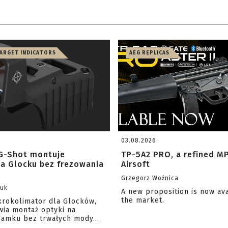
TARGET INDICATORS
AEG REPLICAS
03.08.2026
G-Shot montuje
TP-5A2 PRO, a refined M
na Glocku bez frezowania
Airsoft
Grzegorz Woźnica
zuk
A new proposition is now av
the market.
krokolimator dla Glocków,
wia montaż optyki na
amku bez trwałych mody...