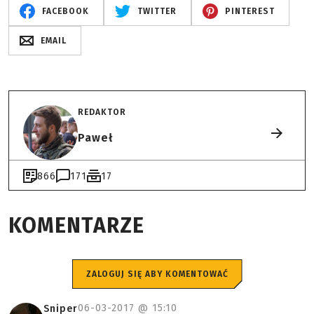
FACEBOOK
TWITTER
PINTEREST
EMAIL
REDAKTOR
Paweł
866
171
17
KOMENTARZE
ZALOGUJ SIĘ ABY KOMENTOWAĆ
06-03-2017 @
15:10
Sniper