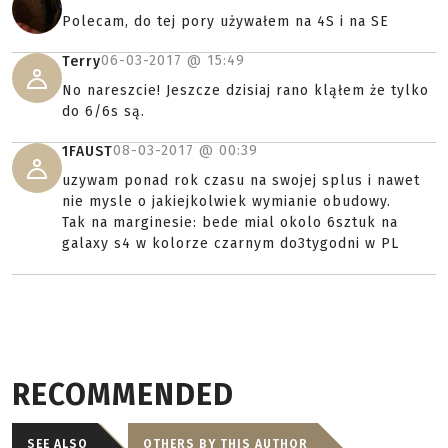
Polecam, do tej pory używałem na 4S i na SE
06-03-2017 @
15:49
Terry
No nareszcie! Jeszcze dzisiaj rano kląłem że tylko
do 6/6s są.
08-03-2017 @
00:39
1FAUST
uzywam ponad rok czasu na swojej splus i nawet
nie mysle o jakiejkolwiek wymianie obudowy.
Tak na marginesie: bede mial okolo 6sztuk na
galaxy s4 w kolorze czarnym do3tygodni w PL
RECOMMENDED
SEE ALSO
OTHERS BY THIS AUTHOR