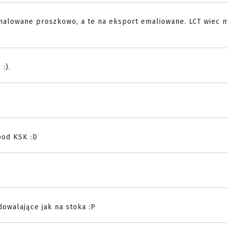
malowane proszkowo, a te na eksport emaliowane. LCT wiec 
:).
pod KSK :D
dowalające jak na stoka :P