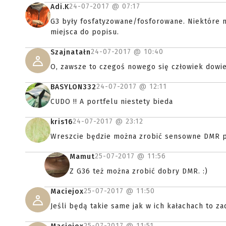
24-07-2017 @
07:17
Adi.K
G3 były fosfatyzowane/fosforowane. Niektóre 
miejsca do popisu.
24-07-2017 @
10:40
Szajnatałn
O, zawsze to czegoś nowego się człowiek dowie 
24-07-2017 @
12:11
BASYLON332
CUDO !! A portfelu niestety bieda
24-07-2017 @
23:12
kris16
Wreszcie będzie można zrobić sensowne DMR 
25-07-2017 @
11:56
Mamut
Z G36 też można zrobić dobry DMR. :)
25-07-2017 @
11:50
Maciejox
Jeśli będą takie same jak w ich kałachach to za
25-07-2017 @
11:51