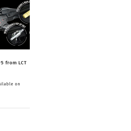
P5 from LCT
ailable on