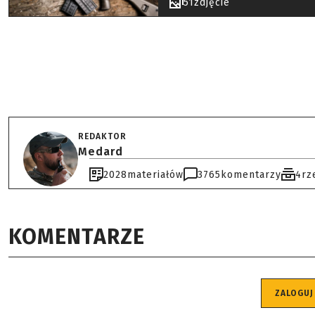
51
zdjęcie
REDAKTOR
Medard
2028
materiałów
3765
komentarzy
4
rz
KOMENTARZE
ZALOGUJ