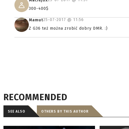
Maciejox
300-400$
25-07-2017 @
11:56
Mamut
Z G36 też można zrobić dobry DMR. :)
RECOMMENDED
SEE ALSO
OTHERS BY THIS AUTHOR