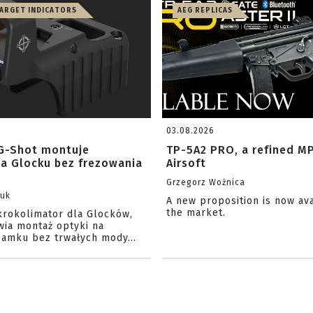
TARGET INDICATORS
AEG REPLICAS
03.08.2026
G-Shot montuje
TP-5A2 PRO, a refined M
na Glocku bez frezowania
Airsoft
Grzegorz Woźnica
zuk
A new proposition is now av
the market.
krokolimator dla Glocków,
wia montaż optyki na
amku bez trwałych mody...