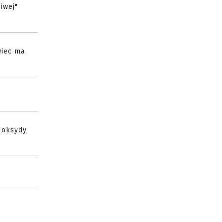
iwej"
wiec ma
 oksydy,