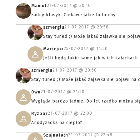
21-07-2017 @
20:10
Mamut
Ładny klasyk. Ciekawe jakie bebechy.
21-07-2017 @
20:58
szmerglu
Stay tuned ;) Może jakaś zajawka sie poj
25-07-2017 @
11:50
Maciejox
Jeśli będą takie same jak w ich kałachach 
21-07-2017 @
20:58
szmerglu
Stay tuned ;) Może jakaś zajawka sie pojawi n
21-07-2017 @
21:20
0wn
Wygląda bardzo ładnie, Do lct rzadko można si
21-07-2017 @
22:00
Ryzbor
Anodyzacka na ciepło?
21-07-2017 @
22:48
Szajnatałn