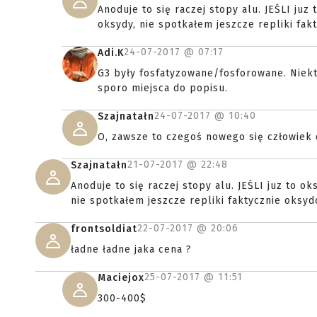
Anoduje to się raczej stopy alu. JEŚLI juz
oksydy, nie spotkałem jeszcze repliki fak
24-07-2017 @
07:17
Adi.K
G3 były fosfatyzowane/fosforowane. Niek
sporo miejsca do popisu.
24-07-2017 @
10:40
Szajnatałn
O, zawsze to czegoś nowego się człowiek d
21-07-2017 @
22:48
Szajnatałn
Anoduje to się raczej stopy alu. JEŚLI juz to ok
nie spotkałem jeszcze repliki faktycznie oksyd
22-07-2017 @
20:06
frontsoldiat
ładne ładne jaka cena ?
25-07-2017 @
11:51
Maciejox
300-400$