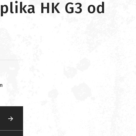
plika HK G3 od
om