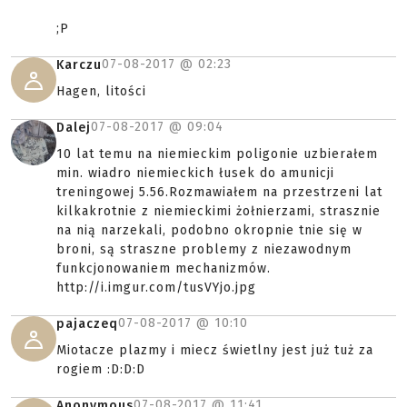
;P
07-08-2017 @
02:23
Karczu
Hagen, litości
07-08-2017 @
09:04
Dalej
10 lat temu na niemieckim poligonie uzbierałem
min. wiadro niemieckich łusek do amunicji
treningowej 5.56.Rozmawiałem na przestrzeni lat
kilkakrotnie z niemieckimi żołnierzami, strasznie
na nią narzekali, podobno okropnie tnie się w
broni, są straszne problemy z niezawodnym
funkcjonowaniem mechanizmów.
http://i.imgur.com/tusVYjo.jpg
07-08-2017 @
10:10
pajaczeq
Miotacze plazmy i miecz świetlny jest już tuż za
rogiem :D:D:D
07-08-2017 @
11:41
Anonymous