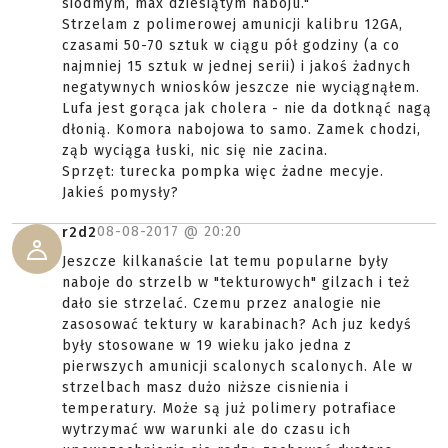
siódmym, max dziesiątym naboju."
Strzelam z polimerowej amunicji kalibru 12GA,
czasami 50-70 sztuk w ciągu pół godziny (a co
najmniej 15 sztuk w jednej serii) i jakoś żadnych
negatywnych wniosków jeszcze nie wyciągnąłem.
Lufa jest gorąca jak cholera - nie da dotknąć nagą
dłonią. Komora nabojowa to samo. Zamek chodzi,
ząb wyciąga łuski, nic się nie zacina.
Sprzęt: turecka pompka więc żadne mecyje.
Jakieś pomysły?
08-08-2017 @
20:20
r2d2
Jeszcze kilkanaście lat temu popularne były
naboje do strzelb w "tekturowych" gilzach i też
dało sie strzelać. Czemu przez analogie nie
zasosować tektury w karabinach? Ach juz kedyś
były stosowane w 19 wieku jako jedna z
pierwszych amunicji scalonych scalonych. Ale w
strzelbach masz dużo niższe cisnienia i
temperatury. Może są już polimery potrafiace
wytrzymać ww warunki ale do czasu ich