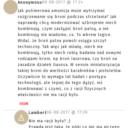
06-08-2017 @
17:24
Anonymous
Jak polimerowa amunicja może wytrzymać
rozgrzewanie się broni podczas strzelania? Jak
naprawdę chcą modernizować uzbrojenie niech
kombinują, czym zastąpić broń palną, a nie
kombinują nie wiadomo, co. To wbrew logice.
Widać, że broń palna powoli osiąga szczyt
techniczny. Tak więc jak mówię, niech nie
kombinują, tylko niech robią badania nad nowymi
rodzajami broni, np broń laserowa, czy broń na
zasadzie działek Gaussa. W sensie miniaturyzacja
takiej broni do wielkości karabinków i pistoletów.
Oczywiście to wymaga lat badań i postępu
technologii, ale lepiej do tego dążyć, niż
kombinować z czymś, co z racji fizycznych
właściwości nie ma racji bytu.
USUŃ
06-08-2017 @
17:39
Lambert
Nie ma racji bytu? ;)
Prawda jest taka, że póki co nie ma niczego