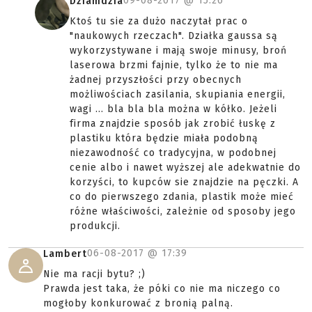
09-08-2017 @
15:26
Dziamdzia
Ktoś tu sie za dużo naczytał prac o
"naukowych rzeczach". Działka gaussa są
wykorzystywane i mają swoje minusy, broń
laserowa brzmi fajnie, tylko że to nie ma
żadnej przyszłości przy obecnych
możliwościach zasilania, skupiania energii,
wagi ... bla bla bla można w kółko. Jeżeli
firma znajdzie sposób jak zrobić łuskę z
plastiku która będzie miała podobną
niezawodność co tradycyjna, w podobnej
cenie albo i nawet wyższej ale adekwatnie do
korzyści, to kupców sie znajdzie na pęczki. A
co do pierwszego zdania, plastik może mieć
różne właściwości, zależnie od sposoby jego
produkcji.
06-08-2017 @
17:39
Lambert
Nie ma racji bytu? ;)
Prawda jest taka, że póki co nie ma niczego co
mogłoby konkurować z bronią palną.