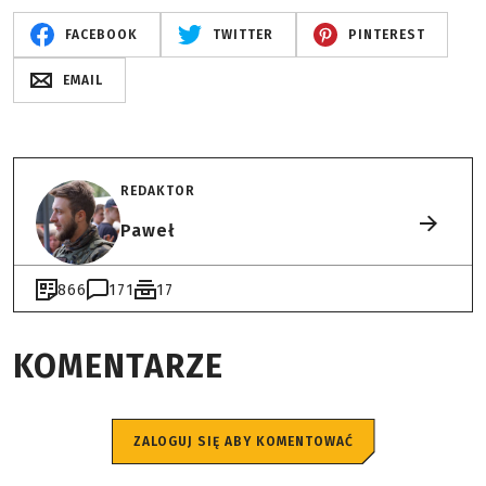
FACEBOOK
TWITTER
PINTEREST
EMAIL
REDAKTOR
Paweł
866
171
17
KOMENTARZE
ZALOGUJ SIĘ ABY KOMENTOWAĆ