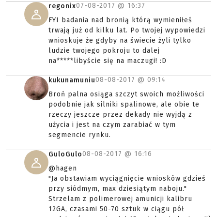
07-08-2017 @
16:37
regonix
FYI badania nad bronią którą wymieniłeś
trwają już od kilku lat. Po twojej wypowiedzi
wnioskuje że gdyby na świecie żyli tylko
ludzie twojego pokroju to dalej
na*****libyście się na maczugi! :D
08-08-2017 @
09:14
kukunamuniu
Broń palna osiąga szczyt swoich możliwości
podobnie jak silniki spalinowe, ale obie te
rzeczy jeszcze przez dekady nie wyjdą z
użycia i jest na czym zarabiać w tym
segmencie rynku.
08-08-2017 @
16:16
GuloGulo
@hagen
"Ja obstawiam wyciągnięcie wniosków gdzieś
przy siódmym, max dziesiątym naboju."
Strzelam z polimerowej amunicji kalibru
12GA, czasami 50-70 sztuk w ciągu pół