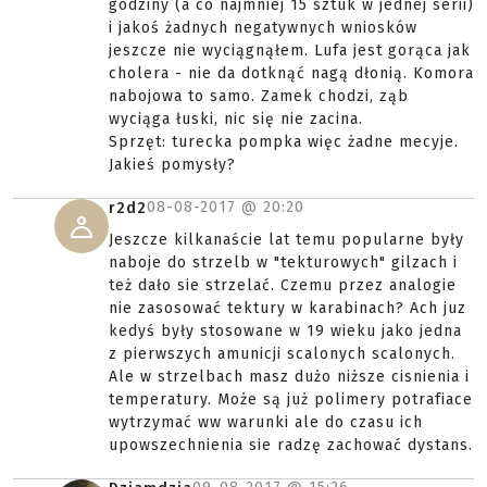
godziny (a co najmniej 15 sztuk w jednej serii)
i jakoś żadnych negatywnych wniosków
jeszcze nie wyciągnąłem. Lufa jest gorąca jak
cholera - nie da dotknąć nagą dłonią. Komora
nabojowa to samo. Zamek chodzi, ząb
wyciąga łuski, nic się nie zacina.
Sprzęt: turecka pompka więc żadne mecyje.
Jakieś pomysły?
08-08-2017 @
20:20
r2d2
Jeszcze kilkanaście lat temu popularne były
naboje do strzelb w "tekturowych" gilzach i
też dało sie strzelać. Czemu przez analogie
nie zasosować tektury w karabinach? Ach juz
kedyś były stosowane w 19 wieku jako jedna
z pierwszych amunicji scalonych scalonych.
Ale w strzelbach masz dużo niższe cisnienia i
temperatury. Może są już polimery potrafiace
wytrzymać ww warunki ale do czasu ich
upowszechnienia sie radzę zachować dystans.