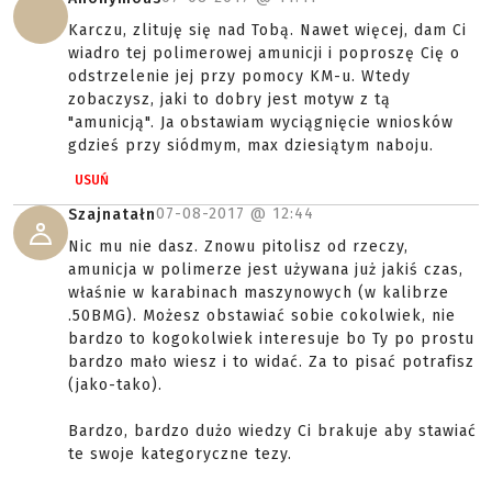
Karczu, zlituję się nad Tobą. Nawet więcej, dam Ci
wiadro tej polimerowej amunicji i poproszę Cię o
odstrzelenie jej przy pomocy KM-u. Wtedy
zobaczysz, jaki to dobry jest motyw z tą
"amunicją". Ja obstawiam wyciągnięcie wniosków
gdzieś przy siódmym, max dziesiątym naboju.
USUŃ
07-08-2017 @
12:44
Szajnatałn
Nic mu nie dasz. Znowu pitolisz od rzeczy,
amunicja w polimerze jest używana już jakiś czas,
właśnie w karabinach maszynowych (w kalibrze
.50BMG). Możesz obstawiać sobie cokolwiek, nie
bardzo to kogokolwiek interesuje bo Ty po prostu
bardzo mało wiesz i to widać. Za to pisać potrafisz
(jako-tako).
Bardzo, bardzo dużo wiedzy Ci brakuje aby stawiać
te swoje kategoryczne tezy.