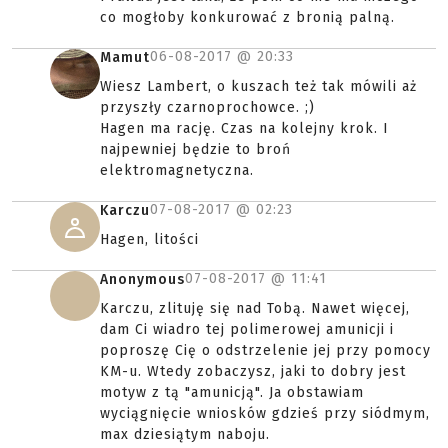
co mogłoby konkurować z bronią palną.
06-08-2017 @
20:33
Mamut
Wiesz Lambert, o kuszach też tak mówili aż
przyszły czarnoprochowce. ;)
Hagen ma rację. Czas na kolejny krok. I
najpewniej będzie to broń
elektromagnetyczna.
07-08-2017 @
02:23
Karczu
Hagen, litości
07-08-2017 @
11:41
Anonymous
Karczu, zlituję się nad Tobą. Nawet więcej,
dam Ci wiadro tej polimerowej amunicji i
poproszę Cię o odstrzelenie jej przy pomocy
KM-u. Wtedy zobaczysz, jaki to dobry jest
motyw z tą "amunicją". Ja obstawiam
wyciągnięcie wniosków gdzieś przy siódmym,
max dziesiątym naboju.