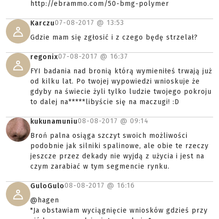
http://ebrammo.com/50-bmg-polymer
07-08-2017 @
13:53
Karczu
Gdzie mam się zgłosić i z czego będę strzelał?
07-08-2017 @
16:37
regonix
FYI badania nad bronią którą wymieniłeś trwają już
od kilku lat. Po twojej wypowiedzi wnioskuje że
gdyby na świecie żyli tylko ludzie twojego pokroju
to dalej na*****libyście się na maczugi! :D
08-08-2017 @
09:14
kukunamuniu
Broń palna osiąga szczyt swoich możliwości
podobnie jak silniki spalinowe, ale obie te rzeczy
jeszcze przez dekady nie wyjdą z użycia i jest na
czym zarabiać w tym segmencie rynku.
08-08-2017 @
16:16
GuloGulo
@hagen
"Ja obstawiam wyciągnięcie wniosków gdzieś przy