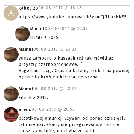
06-08-2017 @
18:48
kabel123
https://www.youtube.com/watch?v=mCjNkbxHkEE
06-08-2017 @
20:37
Mamut
Filmik z 2015.
06-08-2017 @
20:33
Mamut
Wiesz Lambert, o kuszach też tak mówili aż
przyszły czarnoprochowce. ;)
Hagen ma rację. Czas na kolejny krok. I najpewniej
będzie to broń elektromagnetyczna.
06-08-2017 @
20:37
Mamut
Filmik z 2015.
06-08-2017 @
20:56
arend
plastikowej amunicji używam od ponad dziesięciu
lat i nie narzekam, nie przegrzewa się i a i nie
kleszczy w lufie, no chyba że ta bio.........