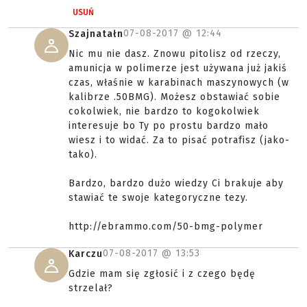
USUŃ
07-08-2017 @
12:44
Szajnatałn
Nic mu nie dasz. Znowu pitolisz od rzeczy,
amunicja w polimerze jest używana już jakiś
czas, właśnie w karabinach maszynowych (w
kalibrze .50BMG). Możesz obstawiać sobie
cokolwiek, nie bardzo to kogokolwiek
interesuje bo Ty po prostu bardzo mało
wiesz i to widać. Za to pisać potrafisz (jako-
tako).
Bardzo, bardzo dużo wiedzy Ci brakuje aby
stawiać te swoje kategoryczne tezy.
http://ebrammo.com/50-bmg-polymer
07-08-2017 @
13:53
Karczu
Gdzie mam się zgłosić i z czego będę
strzelał?