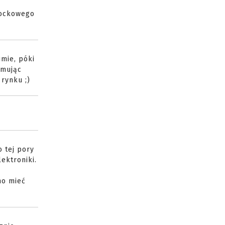
stockowego
jmie, póki
umując
rynku ;)
o tej pory
ektroniki.
mo mieć