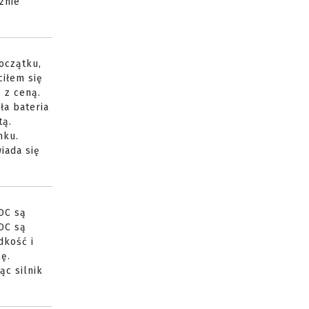
znie
początku,
ciłem się
 z ceną.
ła bateria
tą.
nku.
iada się
LDC są
LDC są
dkość i
ę.
ąc silnik