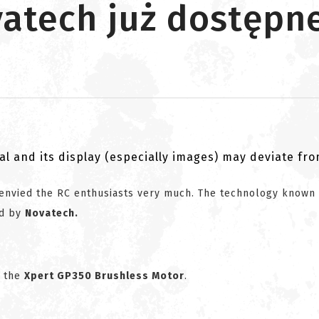
vatech już dostępn
al and its display (especially images) may deviate fr
 envied the RC enthusiasts very much. The technology known
ed by
Novatech.
- the
Xpert GP350 Brushless Motor
.