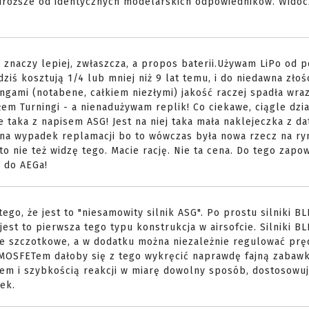
 droższe od identycznych modelarskich odpowiedników. Widoc
ej znaczy lepiej, zwłaszcza, a propos baterii.Używam LiPo od 
dziś kosztują 1/4 lub mniej niż 9 lat temu, i do niedawna złoś
ingami (notabene, całkiem niezłymi) jakość raczej spadła wraz
em Turningi - a nienadużywam replik! Co ciekawe, ciągle dzia
taka z napisem ASG! Jest na niej taka mała naklejeczka z da
 na wypadek replamacji bo to wówczas była nowa rzecz na ry
o nie też widzę tego. Macie rację. Nie ta cena. Do tego zapow
k do AEGa!
tego, że jest to "niesamowity silnik ASG". Po prostu silniki B
jest to pierwsza tego typu konstrukcja w airsofcie. Silniki B
owe szczotkowe, a w dodatku można niezależnie regulować prę
MOSFETem dałoby się z tego wykręcić naprawdę fajną zabawk
m i szybkością reakcji w miarę dowolny sposób, dostosowuj
ek.