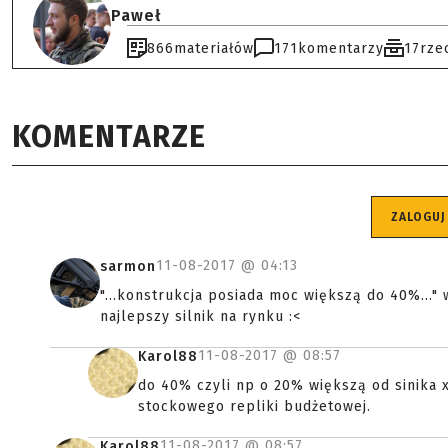
Paweł
866
materiałów
171
komentarzy
17
rze
KOMENTARZE
ZALOGUJ
11-08-2017 @
04:13
sarmon
"...konstrukcja posiada moc większą do 40%..." 
najlepszy silnik na rynku :<
11-08-2017 @
08:57
Karol88
do 40% czyli np o 20% większą od sinika x 
stockowego repliki budżetowej.
11-08-2017 @
08:57
Karol88