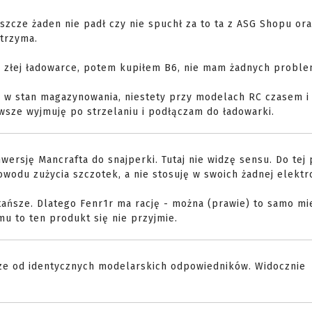
eszcze żaden nie padł czy nie spuchł za to ta z ASG Shopu ora
 trzyma.
zo złej ładowarce, potem kupiłem B6, nie mam żadnych probl
ć w stan magazynowania, niestety przy modelach RC czasem i
awsze wyjmuję po strzelaniu i podłączam do ładowarki.
ersję Mancrafta do snajperki. Tutaj nie widzę sensu. Do tej 
owodu zużycia szczotek, a nie stosuję w swoich żadnej elektro
tańsze. Dlatego Fenr1r ma rację - można (prawie) to samo mie
u to ten produkt się nie przyjmie.
sze od identycznych modelarskich odpowiedników. Widocznie