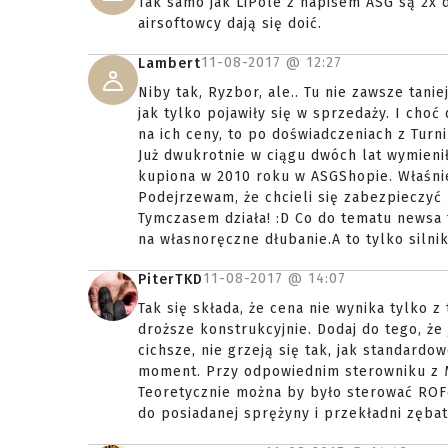
Tak samo jak LiPole z napisem ASG są 2x
airsoftowcy dają się doić.
11-08-2017 @
12:27
Lambert
Niby tak, Ryzbor, ale.. Tu nie zawsze tani
jak tylko pojawiły się w sprzedaży. I choć 
na ich ceny, to po doświadczeniach z Turn
Już dwukrotnie w ciągu dwóch lat wymienił
kupiona w 2010 roku w ASGShopie. Właśnie 
Podejrzewam, że chcieli się zabezpieczyć
Tymczasem działa! :D Co do tematu newsa t
na własnoręczne dłubanie.A to tylko silni
11-08-2017 @
14:07
PiterTKD
Tak się składa, że cena nie wynika tylko z 
droższe konstrukcyjnie. Dodaj do tego, że 
cichsze, nie grzeją się tak, jak standard
moment. Przy odpowiednim sterowniku z 
Teoretycznie można by było sterować ROFe
do posiadanej sprężyny i przekładni zębat