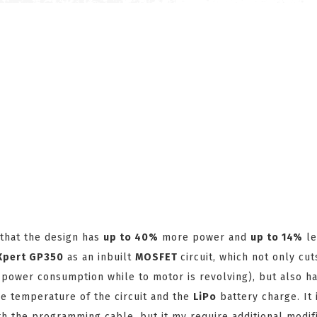
that the design has
up to 40%
more power and
up to 14%
le
Xpert GP350
as an inbuilt
MOSFET
circuit, which not only cu
 power consumption while to motor is revolving), but also ha
e temperature of the circuit and the
LiPo
battery charge. It 
th the programming cable, but it my require additional modifi