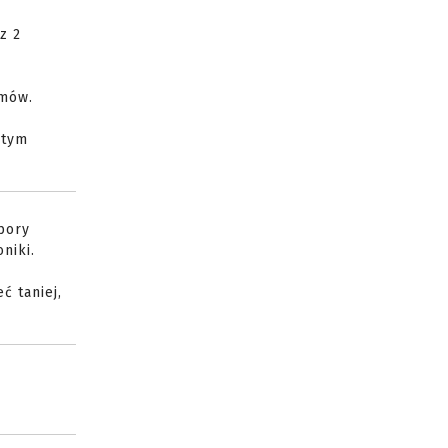
z 2
emów.
 tym
pory
niki.
ć taniej,