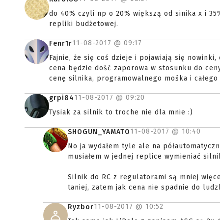
do 40% czyli np o 20% większą od sinika x i 35
repliki budżetowej.
11-08-2017 @
09:17
Fenr1r
Fajnie, że się coś dzieje i pojawiają się nowin
cena będzie dość zaporowa w stosunku do cen
cenę silnika, programowalnego mośka i całego 
11-08-2017 @
09:20
grpi84
Tysiak za silnik to troche nie dla mnie :)
11-08-2017 @
10:40
SHOGUN_YAMATO
No ja wydałem tyle ale na półautomatyczna
musiałem w jednej replice wymieniać silni
Silnik do RC z regulatorami są mniej więc
taniej, zatem jak cena nie spadnie do lud
11-08-2017 @
10:52
Ryzbor