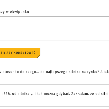
czy w ekwipunku
 SIĘ ABY KOMENTOWAĆ
w stosunku do czego... do najlepszego silnika na rynku? A jaki
i 35% od silnika y. I tak można gdybać. Zakładam, że od siln