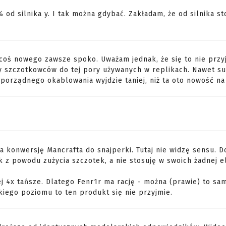
% od silnika y. I tak można gdybać. Zakładam, że od silnika 
ki, coś nowego zawsze spoko. Uważam jednak, że się to nie przy
y szczotkowców do tej pory używanych w replikach. Nawet s
porządnego okablowania wyjdzie taniej, niż ta oto nowość na 
 konwersję Mancrafta do snajperki. Tutaj nie widzę sensu. D
k z powodu zużycia szczotek, a nie stosuję w swoich żadnej el
ej 4x tańsze. Dlatego Fenr1r ma rację - można (prawie) to sa
zkiego poziomu to ten produkt się nie przyjmie.