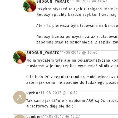
11-08-2017 @
14:43
SHOGUN_YAMATO
Przykro słyszeń to tych Turnigach. Mnie j
Redoxy spuchły bardzo szybko, trzeci się
Ale - ta pierwsza była ładowana na bard
Redoxy trzeba po użyciu zaraz rozładowa
zapomną stąd te spuchnięcia. Z repliki z
11-08-2017 @
10:40
SHOGUN_YAMATO
No ja wydałem tyle ale na półautomatyczna konw
musiałem w jednej replice wymieniać silnik z p
Silnik do RC z regulatorami są mniej więcej 4x 
zatem jak cena nie spadnie do ludzkiego poziom
11-08-2017 @
10:52
Ryzbor
Tak samo jak LiPole z napisem ASG są 2x droż
airsoftowcy dają się doić.
11-08-2017 @
12:27
Lambert