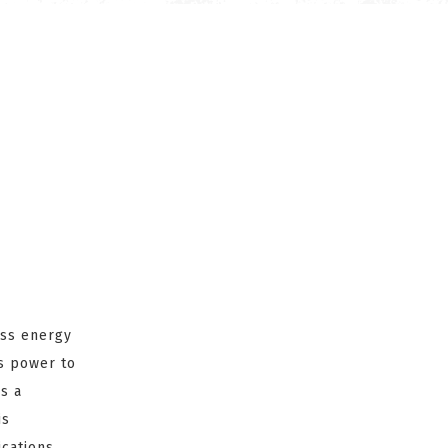
ss energy
ts power to
s a
is
cations.