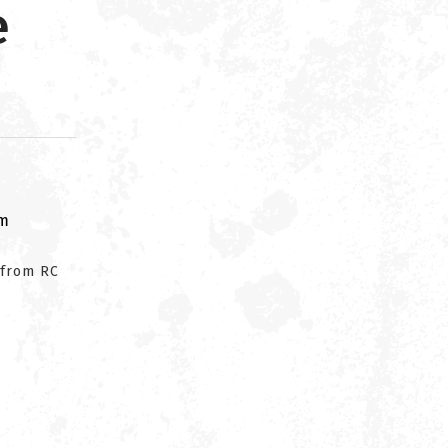
e
om
 from RC