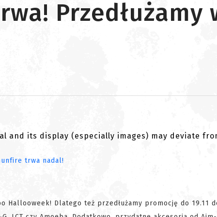
trwa! Przedłużamy
al and its display (especially images) may deviate fr
 po Hallooweek! Dlatego też przedłużamy promocję do 19.11 d
 G&G, LCT czy Amoeba. Dodatkowo, przydatne akcesoria od Aim-