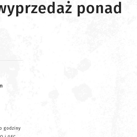
 wyprzedaż ponad
om
o godziny
O i GFC