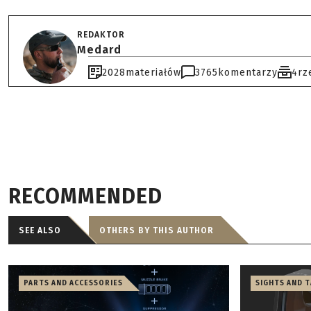
REDAKTOR
Medard
2028
materiałów
3765
komentarzy
4
rz
RECOMMENDED
SEE ALSO
OTHERS BY THIS AUTHOR
PARTS AND ACCESSORIES
SIGHTS AND 