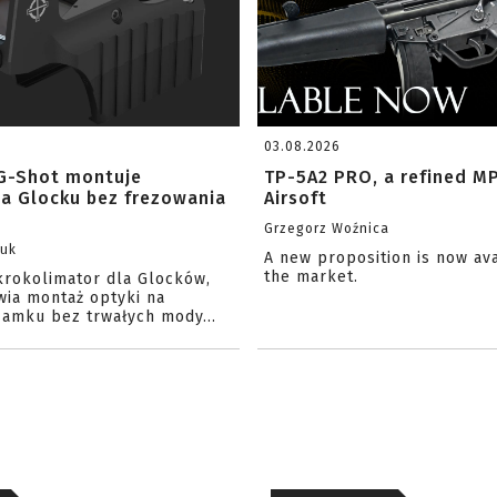
03.08.2026
G-Shot montuje
TP-5A2 PRO, a refined M
na Glocku bez frezowania
Airsoft
Grzegorz Woźnica
zuk
A new proposition is now av
the market.
krokolimator dla Glocków,
wia montaż optyki na
amku bez trwałych mody...