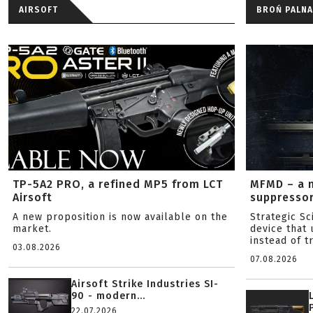
AIRSOFT
BROŃ PALNA
TP-5A2 PRO, a refined MP5 from LCT
MFMD – a 
Airsoft
suppresso
A new proposition is now available on the
Strategic S
market.
device that 
instead of tr
03.08.2026
07.08.2026
Airsoft Strike Industries SI-
90 - modern...
22.07.2026