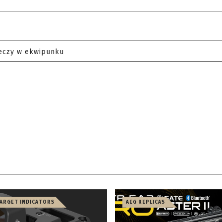
eczy w ekwipunku
TARGET INDICATORS
AEG REPLICAS