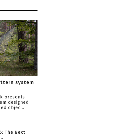
attern system
s
ik presents
tem designed
ed objec...
6: The Next
..