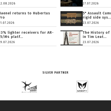
02.08.2026
27.07.2026
Haenel returns to Hubertus
5" Assault Cu
Pro
rigid side sys...
31.07.2026
23.07.2026
33% lighter receivers for AR-
The History of
15/M4 platf...
in Tim Leat...
29.07.2026
23.07.2026
SILVER PARTNER