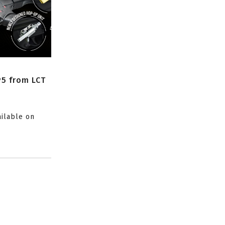
P5 from LCT
ailable on