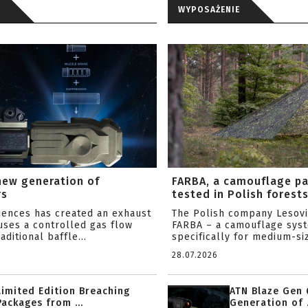
WYPOSAŻENIE
new generation of
FARBA, a camouflage p
rs
tested in Polish forest
ciences has created an exhaust
The Polish company Lesov
uses a controlled gas flow
FARBA – a camouflage sys
aditional baffle...
specifically for medium-siz
28.07.2026
Limited Edition Breaching
ATN Blaze Gen 
Packages from ...
Generation of .