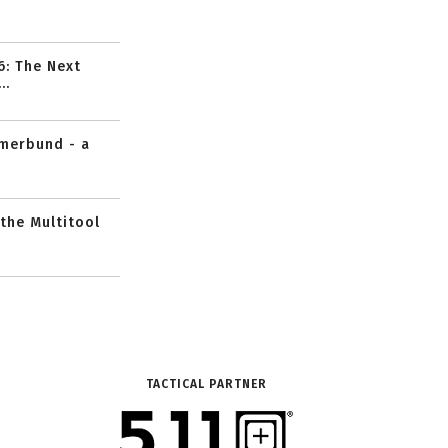
6: The Next
..
mmerbund - a
 the Multitool
TACTICAL PARTNER