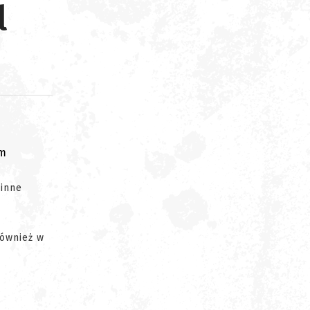
l
om
 inne
również w