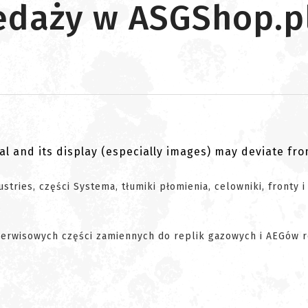
edaży w ASGShop.p
al and its display (especially images) may deviate fr
tries, części Systema, tłumiki płomienia, celowniki, fronty i
.
serwisowych części zamiennych do replik gazowych i AEGów 