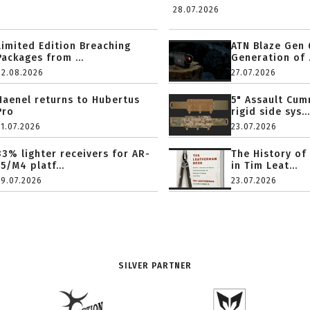
28.07.2026
Limited Edition Breaching
ATN Blaze Gen 
Packages from ...
Generation of .
02.08.2026
27.07.2026
Haenel returns to Hubertus
5" Assault Cu
Pro
rigid side sys...
31.07.2026
23.07.2026
33% lighter receivers for AR-
The History of
15/M4 platf...
in Tim Leat...
29.07.2026
23.07.2026
SILVER PARTNER