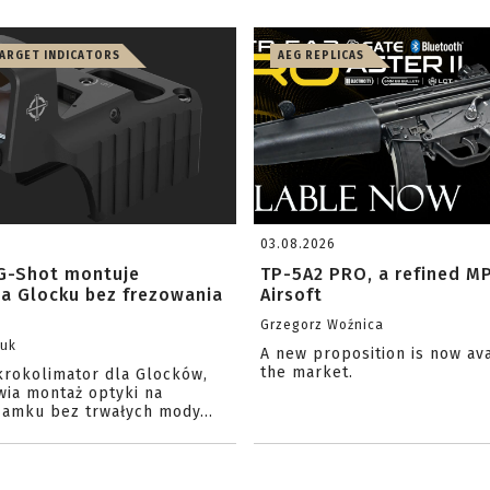
TARGET INDICATORS
AEG REPLICAS
03.08.2026
G-Shot montuje
TP-5A2 PRO, a refined M
na Glocku bez frezowania
Airsoft
Grzegorz Woźnica
zuk
A new proposition is now av
the market.
krokolimator dla Glocków,
wia montaż optyki na
amku bez trwałych mody...