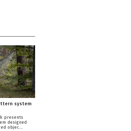
attern system
s
ik presents
tem designed
ed objec...