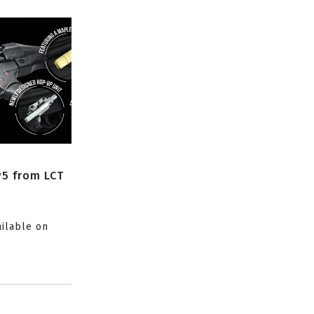
P5 from LCT
ailable on