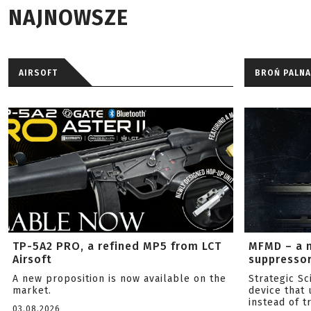
NAJNOWSZE
AIRSOFT
BROŃ PALNA
TP-5A2 PRO, a refined MP5 from LCT
MFMD – a 
Airsoft
suppresso
A new proposition is now available on the
Strategic S
market.
device that 
instead of tr
03.08.2026