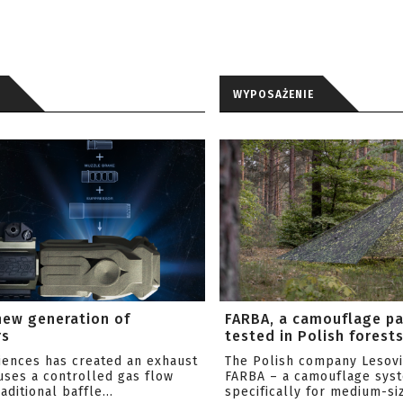
WYPOSAŻENIE
new generation of
FARBA, a camouflage p
rs
tested in Polish forest
ciences has created an exhaust
The Polish company Lesov
uses a controlled gas flow
FARBA – a camouflage sys
aditional baffle...
specifically for medium-siz