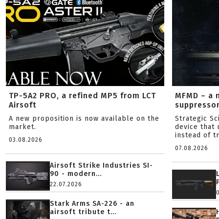
TP-5A2 PRO, a refined MP5 from LCT
MFMD – a 
Airsoft
suppresso
A new proposition is now available on the
Strategic S
market.
device that 
instead of tr
03.08.2026
07.08.2026
Airsoft Strike Industries SI-
90 - modern...
22.07.2026
Stark Arms SA-226 - an
airsoft tribute t...