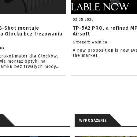
03.08.2026
G-Shot montuje
TP-5A2 PRO, a refined M
na Glocku bez frezowania
Airsoft
Grzegorz Woźnica
zuk
A new proposition is now av
the market.
krokolimator dla Glocków,
wia montaż optyki na
amku bez trwałych mody...
WYPOSAŻENIE