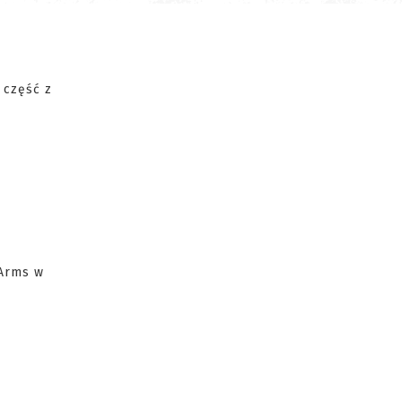
 część z
 Arms w