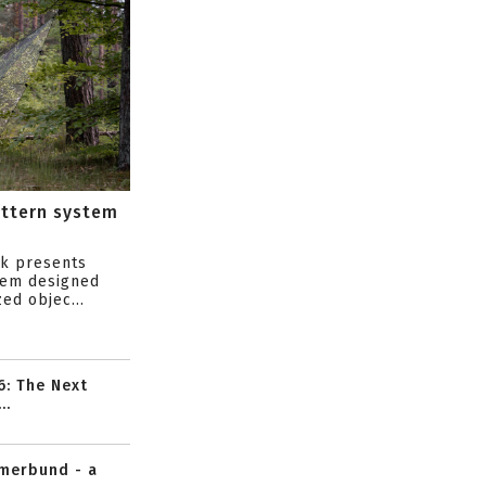
attern system
s
ik presents
tem designed
ed objec...
6: The Next
..
mmerbund - a