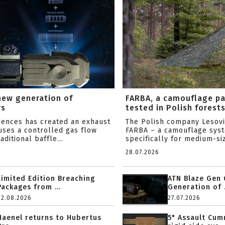
new generation of
FARBA, a camouflage p
rs
tested in Polish forest
ciences has created an exhaust
The Polish company Lesov
uses a controlled gas flow
FARBA – a camouflage sys
aditional baffle...
specifically for medium-siz
28.07.2026
Limited Edition Breaching
ATN Blaze Gen 
Packages from ...
Generation of .
02.08.2026
27.07.2026
Haenel returns to Hubertus
5" Assault Cu