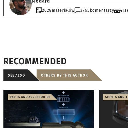
Medard
2028
materiałów
3765
komentarzy
4
rz
RECOMMENDED
SEE ALSO
OTHERS BY THIS AUTHOR
PARTS AND ACCESSORIES
SIGHTS AND 