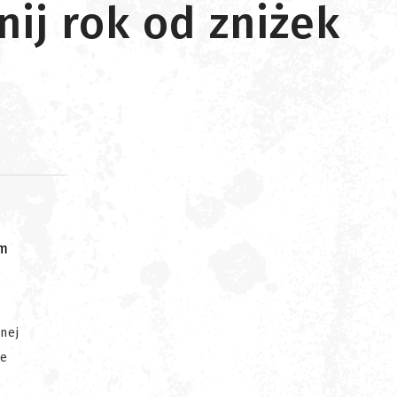
ij rok od zniżek
om
nej
ie