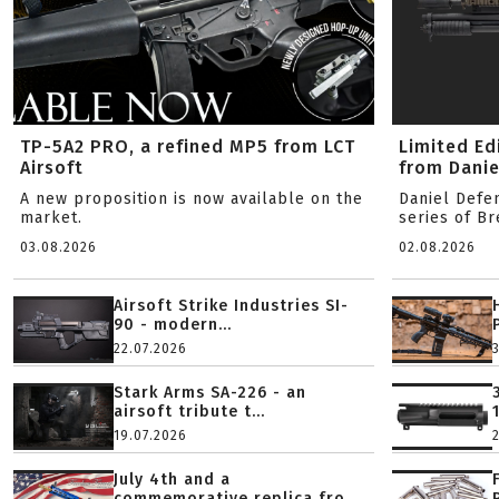
TP-5A2 PRO, a refined MP5 from LCT
Limited Ed
Airsoft
from Danie
A new proposition is now available on the
Daniel Defe
market.
series of B
03.08.2026
02.08.2026
Airsoft Strike Industries SI-
90 - modern...
22.07.2026
Stark Arms SA-226 - an
airsoft tribute t...
19.07.2026
July 4th and a
commemorative replica fro...