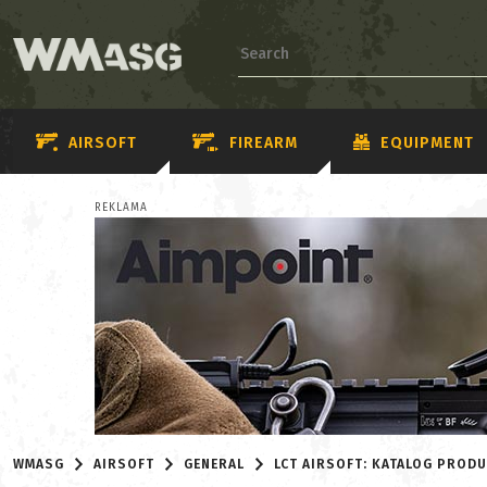
AIRSOFT
FIREARM
EQUIPMENT
REKLAMA
WMASG
AIRSOFT
GENERAL
LCT AIRSOFT: KATALOG PROD