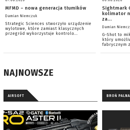
07.08.2026
06.08.2026
MFMD – nowa generacja tłumików
Sightmark 
kolimator 
Damian Niemczuk
za...
Strategic Sciences stworzyło urządzenie
Damian Niemc
wylotowe, które zamiast klasycznych
przegród wykorzystuje kontrolo...
G-Shot to mi
który umożli
fabrycznym z
NAJNOWSZE
AIRSOFT
BROŃ PALNA