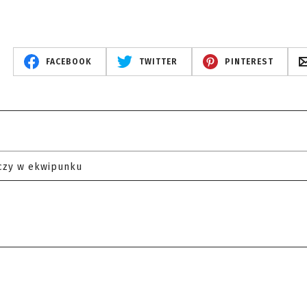
FACEBOOK
TWITTER
PINTEREST
czy w ekwipunku