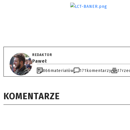
REDAKTOR
Paweł
866
materiałów
171
komentarzy
17
rze
KOMENTARZE