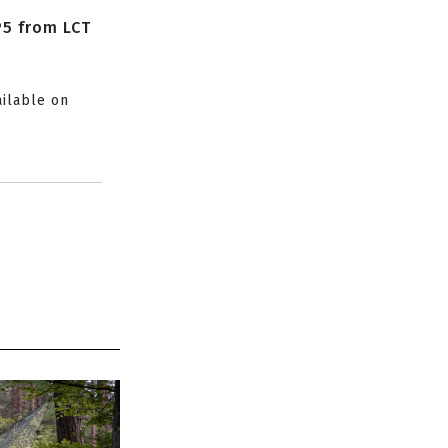
P5 from LCT
ailable on