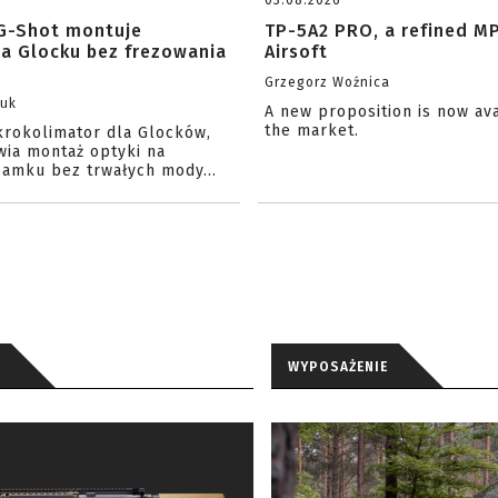
03.08.2026
G-Shot montuje
TP-5A2 PRO, a refined M
na Glocku bez frezowania
Airsoft
Grzegorz Woźnica
zuk
A new proposition is now av
the market.
krokolimator dla Glocków,
wia montaż optyki na
amku bez trwałych mody...
WYPOSAŻENIE