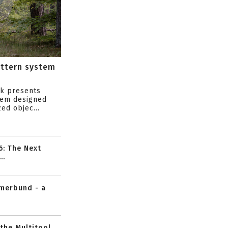
attern system
s
ik presents
tem designed
ed objec...
6: The Next
..
mmerbund - a
 the Multitool