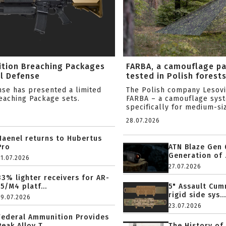
ition Breaching Packages
FARBA, a camouflage p
l Defense
tested in Polish forest
nse has presented a limited
The Polish company Lesov
reaching Package sets.
FARBA – a camouflage sys
specifically for medium-siz
28.07.2026
Haenel returns to Hubertus
Pro
ATN Blaze Gen 
Generation of .
31.07.2026
27.07.2026
33% lighter receivers for AR-
15/M4 platf...
5" Assault Cu
rigid side sys...
29.07.2026
23.07.2026
Federal Ammunition Provides
Peak Alloy T...
The History of