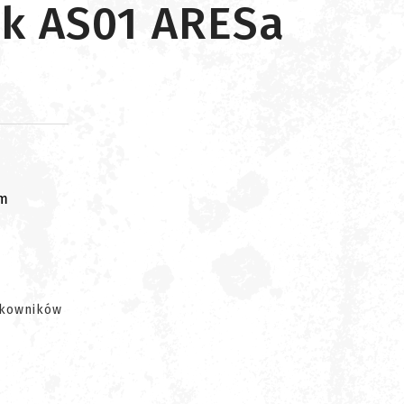
ik AS01 ARESa
om
tkowników