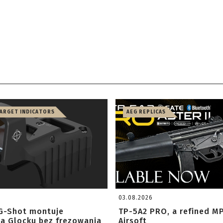
TARGET INDICATORS
AEG REPLICAS
03.08.2026
G-Shot montuje
TP-5A2 PRO, a refined M
na Glocku bez frezowania
Airsoft