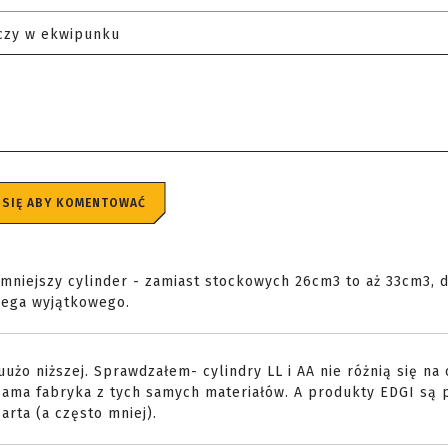
czy w ekwipunku
 SIĘ ABY KOMENTOWAĆ
mniejszy cylinder - zamiast stockowych 26cm3 to aż 33cm3, d
mega wyjątkowego.
uuużo niższej. Sprawdzałem- cylindry LL i AA nie różnią się na
a sama fabryka z tych samych materiałów. A produkty EDGI są 
Barta (a często mniej).