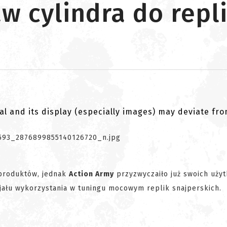
aw cylindra do repl
al and its display (especially images) may deviate fr
 produktów, jednak
Action Army
przyzwyczaiło już swoich uży
cjału wykorzystania w tuningu mocowym replik snajperskich.