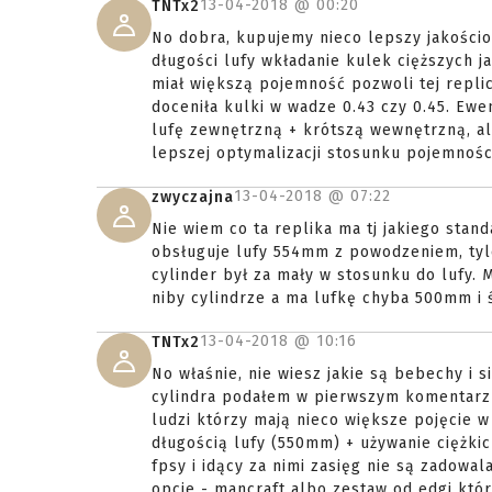
13-04-2018 @
00:20
TNTx2
No dobra, kupujemy nieco lepszy jakościow
długości lufy wkładanie kulek cięższych j
miał większą pojemność pozwoli tej repli
doceniła kulki w wadze 0.43 czy 0.45. Ew
lufę zewnętrzną + krótszą wewnętrzną, ale
lepszej optymalizacji stosunku pojemności
13-04-2018 @
07:22
zwyczajna
Nie wiem co ta replika ma tj jakiego stand
obsługuje lufy 554mm z powodzeniem, tyle
cylinder był za mały w stosunku do lufy.
niby cylindrze a ma lufkę chyba 500mm i ś
13-04-2018 @
10:16
TNTx2
No właśnie, nie wiesz jakie są bebechy i
cylindra podałem w pierwszym komentarzu. 
ludzi którzy mają nieco większe pojęcie 
długością lufy (550mm) + używanie ciężkich 
fpsy i idący za nimi zasięg nie są zadowal
opcje - mancraft albo zestaw od edgi któ