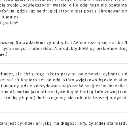
ią swoje ,,powiększone'' wersje, o ile edgi tego nie opatent
forum, gdzie już na drugiej stronie jest post z chronowanie
.8 Joules
 Joules''
 niższej. Sprawdzałem- cylindry LL i AA nie różnią się na oko 
a z tych samych materiałów. A produkty EDGI są piekielnie drog
iej).
inder, ale cóż z tego, skoro przy tej pojemności cylindra + 
 sensu? :D Dopiero set od edgi który wyjątkowo będzie miał 
standardy, gdzie zdecydowana większość snajperów doceniła 
ndrem AA można jako alternatywę kupić krótką lufę zewnętrzn
 trochę głupio (choć czego się nie robi dla lepszej optymali
tam jest cylinder ani jaką ma długość lufy. Cylinder standard