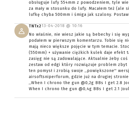
obsługuje lufy 554mm z powodzeniem, tyle wiem
za mały w stosunku do lufy. Macałem też (ale 
lufkę chyba 500mm i śmiga jak szalony. Postawi
13-04-2018 @
10:16
TNTx2
No właśnie, nie wiesz jakie są bebechy i się w
podałem w pierwszym komentarzu. Tobie się nie w
mają nieco większe pojęcie w tym temacie. Sto
(550mm) + używanie ciężkich kulek daje efekt tak
zasięg nie są zadowalające. Aktualnie żeby coś
zestaw od edgi który rozwiązuje problem zbyt 
ten pomysł i zrobią swoje ,,powiększone'' wers
airsoftsniperforum, gdzie już na drugiej stroni
,,When I chrono the gun @0,2g BBs I get 2.8 Jo
When I chrono the gun @0,4g BBs I get 2.1 Joul