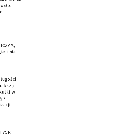
owało.
m:
NICZYM,
ie i nie
długości
większą
kulki w
ą +
zacji
u VSR