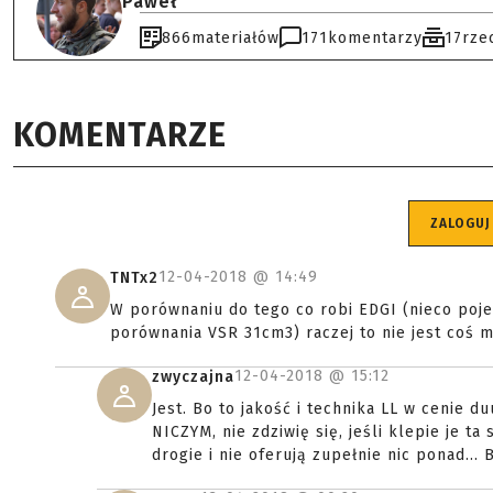
Paweł
866
materiałów
171
komentarzy
17
rze
KOMENTARZE
ZALOGUJ
12-04-2018 @
14:49
TNTx2
W porównaniu do tego co robi EDGI (nieco poje
porównania VSR 31cm3) raczej to nie jest coś 
12-04-2018 @
15:12
zwyczajna
Jest. Bo to jakość i technika LL w cenie d
NICZYM, nie zdziwię się, jeśli klepie je t
drogie i nie oferują zupełnie nic ponad... 