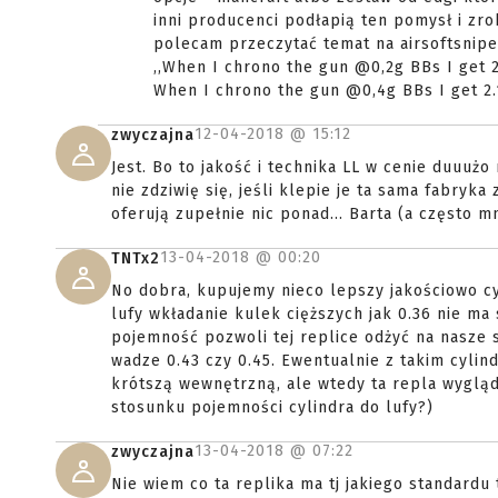
inni producenci podłapią ten pomysł i zrob
polecam przeczytać temat na airsoftsniper
,,When I chrono the gun @0,2g BBs I get 2
When I chrono the gun @0,4g BBs I get 2.1
12-04-2018 @
15:12
zwyczajna
Jest. Bo to jakość i technika LL w cenie duuużo
nie zdziwię się, jeśli klepie je ta sama fabryk
oferują zupełnie nic ponad... Barta (a często mn
13-04-2018 @
00:20
TNTx2
No dobra, kupujemy nieco lepszy jakościowo cyl
lufy wkładanie kulek cięższych jak 0.36 nie ma
pojemność pozwoli tej replice odżyć na nasze 
wadze 0.43 czy 0.45. Ewentualnie z takim cyli
krótszą wewnętrzną, ale wtedy ta repla wygląda
stosunku pojemności cylindra do lufy?)
13-04-2018 @
07:22
zwyczajna
Nie wiem co ta replika ma tj jakiego standardu 