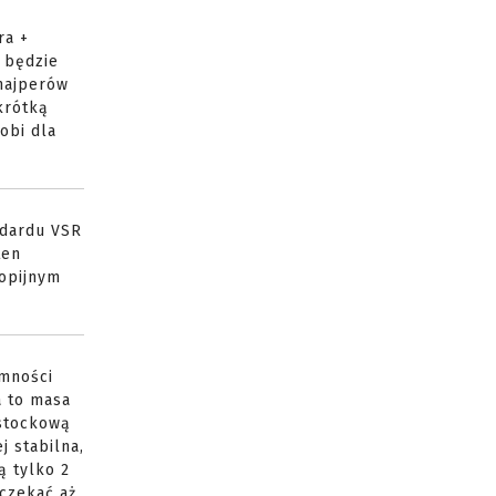
ra +
o będzie
snajperów
krótką
obi dla
andardu VSR
ten
kopijnym
emności
a to masa
 stockową
j stabilna,
ą tylko 2
 czekać aż