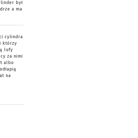
linder był
ndrze a ma
i cylindra
i którzy
ą lufy
ący za nimi
ft albo
odłapią
at na