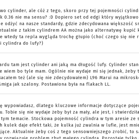
o cylinder, ale cóż z tego, skoro przy tej pojemności cylind
ak 0.36 nie ma sensu? :D Dopiero set od edgi który wyjątkow
ce odżyć na nasze standardy, gdzie zdecydowana większość 
entualnie z takim cylindrem AA można jako alternatywę kupić 
 wtedy ta repla wygląda trochę głupio (choć czego się nie r
 cylindra do lufy?)
ardu tam jest cylinder ani jaką ma długość lufy. Cylinder st
 wiem bo tyle mam. Ogólnie nie wydaje mi się jednak, żeby 
 Macałem też (ale się nie zdecydowałem) L96 Marui na mikros
miga jak szalony. Postawiona była na flakach LL.
 się wypowiadasz, dlatego kluczowe informacje dotyczące poj
Tobie się nie wydaje żeby był za mały, ale jest, i stwierdził
w tym temacie. Stockowa pojemność cylindra w tym aresie ze
kulek daje efekt taki, że kulka już zwalnia w lufie, jest mnie
ające. Aktualnie żeby coś z tego sensowniejszego zrobić, to s
ry rozwiązuje problem zbyt małego cylindra. Pozostaje tylko