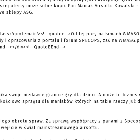
aszej oferty może sobie kupić Pan Maniak Airsoftu Kowalski 
owe sklepy ASG.
 class='quotemain'><!--quotec-->Od tej pory na łamach WMASG
y i opracowania z portalu i forum SPECOPS, zaś na WMASG.p
nd--></div><!--QuoteEEnd-->
nika swoje niedawne granice gry dla dzieci. A może to biznes
kościowo sprzętu dla maniaków których na takie rzeczy już dz
akiego obrotu spraw. Za sprawą współpracy z panami z Spec
e wejście w świat mainstreamowego airsoftu.