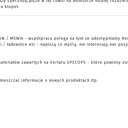
ę specshop,pisze w tej chwili na monitorze niskiej rozdziel
a kłopot.
ON / MSWiA - współpraca polega na tym że udostępniamy Red
 / ładownice etc - napiszą co myślą, nie interesują nas poz
materiałów zawartych na Vortalu SPECOPS - które powinny zo
mieszczać informacje o nowych produktach itp.