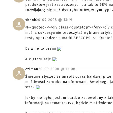
produktów jest zastrzeżonych , a tak to 98% n
rozwijającą się sieć dystrybutorów, w tym typ
20-09-2008 @
13:19
shank
<!--quoteo--><div class='quotetop'></div><div
można sukcesywnie przeczytać wybrane artykuł
testy oporządzenia marki SPECOPS. <!--QuoteE
Dziwnie to brzmi
Ale gratulacje
20-09-2008 @
14:06
cziman
Świetnie słyszeć że airsoft coraz bardziej prze
możliwości zarobku na oferowaniu świetnego ja
stać?
Jakby nie było, jestem bardzo zadowolony z t
informacji na temat taktyki będzie miał świetn