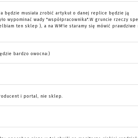
a będzie musiała zrobić artykuł o danej replice będzie ją
yło wypominać wady "współpracownika".W gruncie rzeczy sp
ielbiam ten sklep ), a na WM'ie staramy się mówić prawdziwe 
ędzie bardzo owocna:)
ducent i portal, nie sklep.