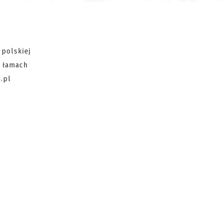
 polskiej
a łamach
.pl