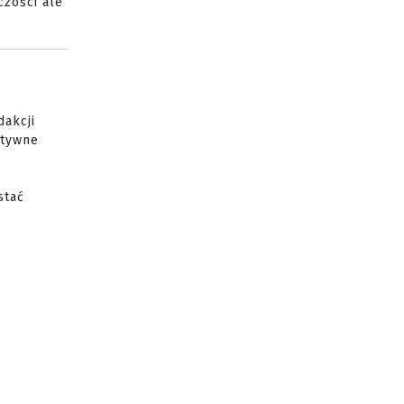
czości ale
akcji
ytywne
stać