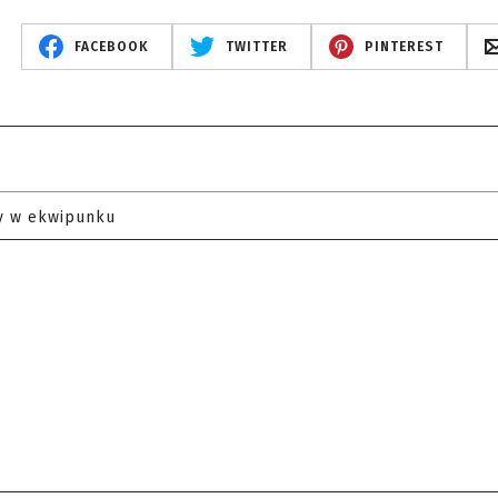
FACEBOOK
TWITTER
PINTEREST
y w ekwipunku