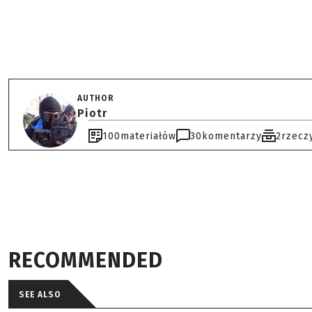
AUTHOR
Piotr
100
materiałów
30
komentarzy
2
rzecz
RECOMMENDED
SEE ALSO