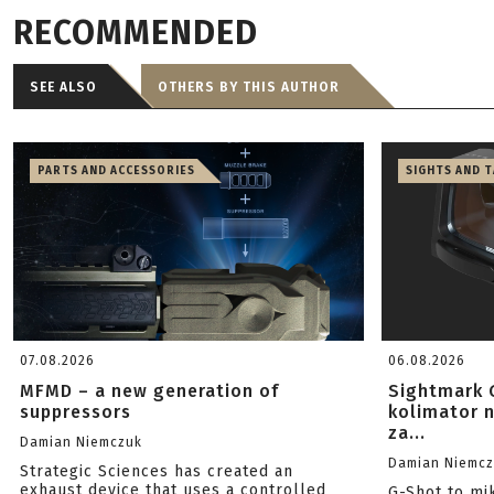
RECOMMENDED
SEE ALSO
OTHERS BY THIS AUTHOR
PARTS AND ACCESSORIES
SIGHTS AND 
07.08.2026
06.08.2026
MFMD – a new generation of
Sightmark 
suppressors
kolimator 
za...
Damian Niemczuk
Damian Niemc
Strategic Sciences has created an
exhaust device that uses a controlled
G-Shot to mi