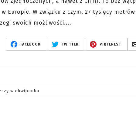
tanów Zjednoczonych, a nawet z Chin). To bez wątp
 w Europie. W związku z czym, 27 tysięcy metrów
gi swoich możliwości....
FACEBOOK
TWITTER
PINTEREST
eczy w ekwipunku