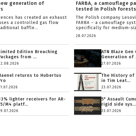
new generation of
FARBA, a camouflage p
rs
tested in Polish forest
ciences has created an exhaust
The Polish company Lesov
uses a controlled gas flow
FARBA – a camouflage sys
aditional baffle...
specifically for medium-siz
28.07.2026
Limited Edition Breaching
ATN Blaze Gen 
Packages from ...
Generation of .
02.08.2026
27.07.2026
Haenel returns to Hubertus
The History of
Pro
in Tim Leat...
31.07.2026
23.07.2026
33% lighter receivers for AR-
5" Assault Cu
15/M4 platf...
rigid side sys...
29.07.2026
23.07.2026