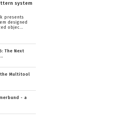
attern system
s
ik presents
tem designed
ed objec...
6: The Next
..
 the Multitool
mmerbund - a