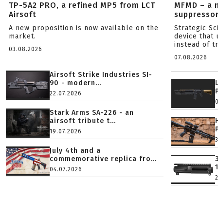
TP-5A2 PRO, a refined MP5 from LCT
MFMD – a 
Airsoft
suppresso
A new proposition is now available on the
Strategic S
market.
device that 
instead of tr
03.08.2026
07.08.2026
Airsoft Strike Industries SI-
90 - modern...
22.07.2026
Stark Arms SA-226 - an
airsoft tribute t...
19.07.2026
July 4th and a
commemorative replica fro...
04.07.2026