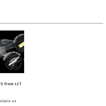
P5 from LCT
ailable on