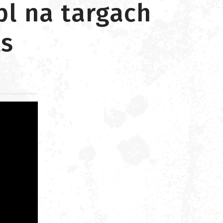
pl na targach
ts