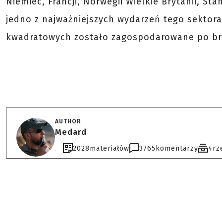
Niemiec, Francji, Norwegii Wielkie Brytanii, S
jedno z najważniejszych wydarzeń tego sektora
kwadratowych zostało zagospodarowane po brze
AUTHOR
Medard
2028
materiałów
3765
komentarzy
4
rz