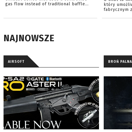
gas flow instead of traditional baffle...
który umożli
fabrycznym z
NAJNOWSZE
AIRSOFT
BROŃ PALNA