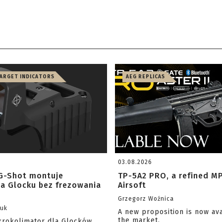
TARGET INDICATORS
AEG REPLICAS
03.08.2026
G-Shot montuje
TP-5A2 PRO, a refined M
na Glocku bez frezowania
Airsoft
Grzegorz Woźnica
zuk
A new proposition is now av
the market.
krokolimator dla Glocków,