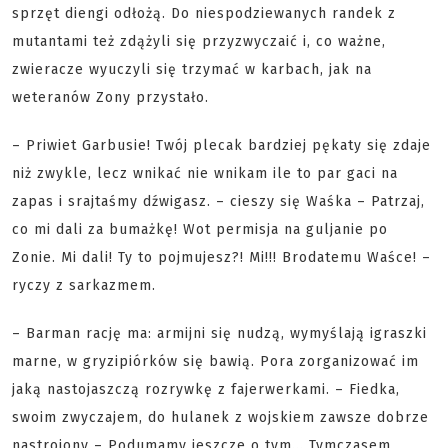
sprzęt diengi odłożą. Do niespodziewanych randek z
mutantami też zdążyli się przyzwyczaić i, co ważne,
zwieracze wyuczyli się trzymać w karbach, jak na
weteranów Zony przystało.
– Priwiet Garbusie! Twój plecak bardziej pękaty się zdaje
niż zwykle, lecz wnikać nie wnikam ile to par gaci na
zapas i srajtaśmy dźwigasz. – cieszy się Waśka – Patrzaj,
co mi dali za bumażkę! Wot permisja na guljanie po
Zonie. Mi dali! Ty to pojmujesz?! Mi!!! Brodatemu Waśce! –
ryczy z sarkazmem.
– Barman rację ma: armijni się nudzą, wymyślają igraszki
marne, w gryzipiórków się bawią. Pora zorganizować im
jaką nastojaszczą rozrywkę z fajerwerkami. – Fiedka,
swoim zwyczajem, do hulanek z wojskiem zawsze dobrze
nastrojony – Podumamy jeszcze o tym... Tymczasem