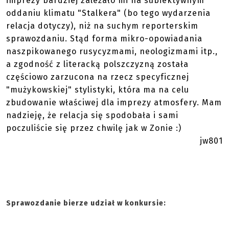
imprezy bardziej zależało mi na subiektywnym
oddaniu klimatu "Stalkera" (bo tego wydarzenia
relacja dotyczy), niż na suchym reporterskim
sprawozdaniu. Stąd forma mikro-opowiadania
naszpikowanego rusycyzmami, neologizmami itp.,
a zgodność z literacką polszczyzną została
częściowo zarzucona na rzecz specyficznej
"mużykowskiej" stylistyki, która ma na celu
zbudowanie właściwej dla imprezy atmosfery. Mam
nadzieję, że relacja się spodobała i sami
poczuliście się przez chwilę jak w Zonie :)
jw801
Sprawozdanie bierze udział w konkursie: