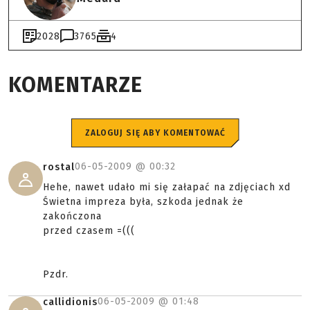
2028
3765
4
KOMENTARZE
ZALOGUJ SIĘ ABY KOMENTOWAĆ
06-05-2009 @
00:32
rostal
Hehe, nawet udało mi się załapać na zdjęciach xd
Świetna impreza była, szkoda jednak że
zakończona
przed czasem =(((
Pzdr.
06-05-2009 @
01:48
callidionis