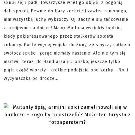
skulił się i padł. Towarzysze wnet go objęli, z pogonią
dali spokój. Pewnie do bazy zechcieli zawlec ranionego,
nim wszystką juchę wybroczy. Oj, zacznie się tańcowanie
z armijnymi na dniach! Major Mielona wściekły będzie,
kiedy pokiereszowanego przez stalkerów sołdata
zobaczy. Pośle więcej wojska do Zony, ze smyczy całkiem
swołocz spuści, gorąc niemały nastanie. Ale nie tym się
martwić teraz, do Handlarza już blisko, jeszcze tylko
piąta część wiorsty i krótkie podejście pod górkę... No, i
Wyżymaczka po drodze...