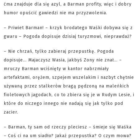
ćma znajduje dla się azyl, a Barman profity, więc i dobry
humor opuścić gawiedzi nie ma przyzwolenia.
– Priwiet Barman! – krzyk brodatego Waśki dobywa się z
gwaru – Pogoda dopisuje dzisiaj turyzmowi, nieprawdaż?
– Nie chrzań, tylko zabieraj przepustkę. Pogoda
dopisuje... Majaczysz Wasia, jakbyś Zony nie znał... –
mruczy Barman wciśnięty w kantor nabrzmiały
artefaktami, orężem, szpejem wszelakim i nazbyt chętnie
używaną przez stalkerów bragą pędzoną na maleńkich
fioletowych jagodach, co to zbiera się je w Rudym Lesie, i
które do niczego innego nie nadają się jak tylko pod
zacier.
– Barman, ty sam od rzeczy pleciesz – śmieje się Waśka
– Coś ci na um siadło? Jakaż przepustka? O czym mowa?