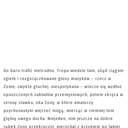
Do baru trafić nietrudno. Tropa wiedzie tam, skąd ciągnie
zgiełk i rozgorączkowane głosy mużyków – rzecz w
Zonie, zwykle głuchej, niespotykana – wlecze się wzdłuż
opuszczonych zakładów przemysłowych, potem skręca w
stronę stawku, oka Zony, w które amatorzy
psychonautyki wejrzeć mogą, mierząc w ciemnej toni
głębię swego ducha. Niejeden, nim jeszcze na dobre
rąbek Zony przekroczył, pierzchał z krzykiem po takiej