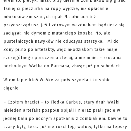
eremito, piecyk, miast przy diermie zombiaków się grzać.
Taniej ci pieczurka na ropę wyjdzie, niż opłacanie
młokosów znoszących opał. Na płucach też
przyoszczędzisz, jeśli zdrowym wazduchem będziesz się
zaciągał, nie dymem z mutanciego żopska. No, ale
pustelniczych nawyków nie oduczysz starzyka... Mi do
Zony pilno po artefakty, więc młodziakom takie misje
szczególnego poruczenia zlecaj, a nie mnie. – rzuca na
odchodnym Waśka do Barmana, złażąc już po schodach.
Wtem łapie ktoś Waśkę za poły szynela i ku sobie
ciągnie.
– Czołem bracie! – to Fiedka Garbus, stary druh Waśki,
niejeden artefakt pospołu opijali i nieraz prali gacie w
jednej balii po nocnym spotkaniu z zombiakiem. Dawne to
czasy były, teraz już nie rozchleją waluty, tylko na lepszy