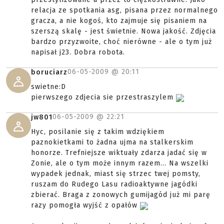
relacja ze spotkania asg, pisana przez normalnego
gracza, a nie kogoś, kto zajmuje się pisaniem na
szerszą skalę - jest świetnie. Nowa jakość. Zdjęcia
bardzo przyzwoite, choć nierówne - ale o tym już
napisał j23. Dobra robota.
06-05-2009 @
20:11
boruciarz
swietne:D
pierwszego zdjecia sie przestraszylem
06-05-2009 @
22:21
jw801
Hyc, posilanie się z takim wdziękiem
paznokietkami to żadna ujma na stalkerskim
honorze. Trefniejsze wiktuały zdarza jadać się w
Zonie, ale o tym może innym razem... Na wszelki
wypadek jednak, miast się strzec twej pomsty,
ruszam do Rudego Lasu radioaktywne jagódki
zbierać. Braga z zonowych gumijagód już mi parę
razy pomogła wyjść z opałów