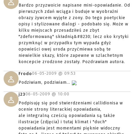
Bardzo przyzwoicie napisane mini-opowiadanie. Od
pierwszych zdań wciąga i buduje w wyobraźni
obrazy żywcem wyjęte z zony. Do tego poetyckie
opisy i stylizowane dialogi - podobało się. Może w
kilku miejscach przesadziłeś ze zbyt
"zdeformowaną" składnią&#8230; lecz oko krytyki
przymknąć w przypadku tym wypada gdyż
opowieści owej uroda przyćmiewa sobą te
niewielkie skazy, które zapewne w szlachetnym
koncepcie zrodzone zostały. Pozdrawiam autora.
06-05-2009 @
09:53
Frodo
Podziwiam, podziwiam...
06-05-2009 @
10:00
j23
Podpisuję się pod stwierdzeniami callidionisa w
ocenie strony literackiej opowiadania,
ale integralną cześcią opowiadania są także
ilustracje (zdjęcia) i tutaj klimat i "duch"
opowiadania jest momentami pięknie widoczny