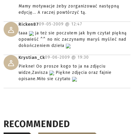
Mamy motywacje żeby zorganizować następną
edycję... A raczej powtórzyć tą.
09-05-2009 @
12:47
Ricken87
taaa
ja też sie poczułem jak bym czytał piękną
opowieść ^^ no nic zaczynamy maryś myśleć nad
dokończeniem dzieła
09-06-2009 @
19:30
Krystian_Ck
Piekne! Oo prosze kogo to ja na zdjęciu
widze,Zavisza
Piękne zdjęcia oraz fajnie
opisane.Miło sie czytało
RECOMMENDED