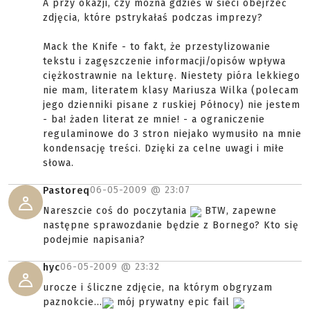
A przy okazji, czy można gdzieś w sieci obejrzeć
zdjęcia, które pstrykałaś podczas imprezy?
Mack the Knife - to fakt, że przestylizowanie
tekstu i zagęszczenie informacji/opisów wpływa
ciężkostrawnie na lekturę. Niestety pióra lekkiego
nie mam, literatem klasy Mariusza Wilka (polecam
jego dzienniki pisane z ruskiej Północy) nie jestem
- ba! żaden literat ze mnie! - a ograniczenie
regulaminowe do 3 stron niejako wymusiło na mnie
kondensację treści. Dzięki za celne uwagi i miłe
słowa.
06-05-2009 @
23:07
Pastoreq
Nareszcie coś do poczytania
BTW, zapewne
następne sprawozdanie będzie z Bornego? Kto się
podejmie napisania?
06-05-2009 @
23:32
hyc
urocze i śliczne zdjęcie, na którym obgryzam
paznokcie...
mój prywatny epic fail