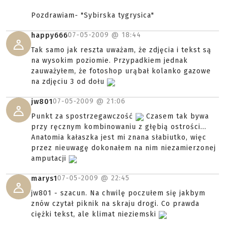
Pozdrawiam- "Sybirska tygrysica"
07-05-2009 @
18:44
happy666
Tak samo jak reszta uważam, że zdjęcia i tekst są
na wysokim poziomie. Przypadkiem jednak
zauważyłem, że fotoshop urąbał kolanko gazowe
na zdjęciu 3 od dołu
07-05-2009 @
21:06
jw801
Punkt za spostrzegawczość
Czasem tak bywa
przy ręcznym kombinowaniu z głębią ostrości...
Anatomia kałaszka jest mi znana słabiutko, więc
przez nieuwagę dokonałem na nim niezamierzonej
amputacji
07-05-2009 @
22:45
marys1
jw801 - szacun. Na chwilę poczułem się jakbym
znów czytał piknik na skraju drogi. Co prawda
ciężki tekst, ale klimat nieziemski