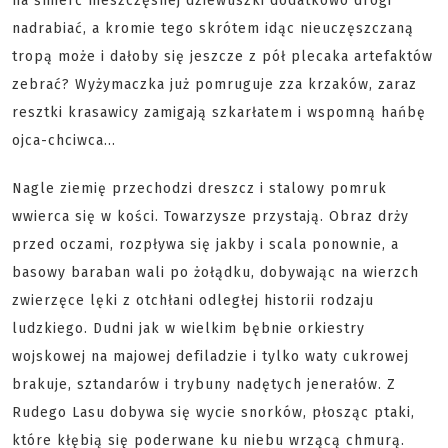
na śmierć nieszczęsnej dziewuszki dodatkowo drogi
nadrabiać, a kromie tego skrótem idąc nieuczęszczaną
tropą może i dałoby się jeszcze z pół plecaka artefaktów
zebrać? Wyżymaczka już pomruguje zza krzaków, zaraz
resztki krasawicy zamigają szkarłatem i wspomną hańbę
ojca-chciwca...
Nagle ziemię przechodzi dreszcz i stalowy pomruk
wwierca się w kości. Towarzysze przystają. Obraz drży
przed oczami, rozpływa się jakby i scala ponownie, a
basowy baraban wali po żołądku, dobywając na wierzch
zwierzęce lęki z otchłani odległej historii rodzaju
ludzkiego. Dudni jak w wielkim bębnie orkiestry
wojskowej na majowej defiladzie i tylko waty cukrowej
brakuje, sztandarów i trybuny nadętych jenerałów. Z
Rudego Lasu dobywa się wycie snorków, płosząc ptaki,
które kłębią się poderwane ku niebu wrzącą chmurą.