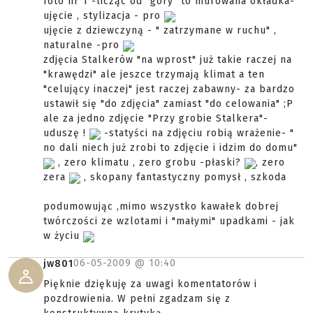
foto nr 1 -licząc od "góry" to murowana okładka-
ujęcie , stylizacja - pro
ujęcie z dziewczyną - " zatrzymane w ruchu" ,
naturalne -pro
zdjęcia Stalkerów "na wprost" już takie raczej na
"krawędzi" ale jeszce trzymają klimat a ten
"celujący inaczej" jest raczej zabawny- za bardzo
ustawił się "do zdjęcia" zamiast "do celowania" ;P
ale za jedno zdjęcie "Przy grobie Stalkera"-
uduszę !
-statyści na zdjęciu robią wrażenie- "
no dali niech już zrobi to zdjęcie i idzim do domu"
, zero klimatu , zero grobu -płaski?
, zero
zera
, skopany fantastyczny pomysł , szkoda
podumowując ,mimo wszystko kawałek dobrej
twórczości ze wzlotami i "małymi" upadkami - jak
w życiu
06-05-2009 @
10:40
jw801
Pięknie dziękuję za uwagi komentatorów i
pozdrowienia. W pełni zgadzam się z