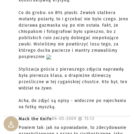
konstruktywną krytyką.
Co do grobu: on BYŁ płaski. Zewłok stalkera
mutanty pożarły, to i grzebać nie było czego. Jeno
dziurawa gazmaska się po nim ostała. Fakt, że
chłopakom i fotografowi było spieszno, bo z
pobliskich ruin zaczęły dobiegać niepokojące
zwuki. Woleliśmy nie powtórzyć losu tego, za
którego ducha pacierze i mantry zmawaliśmy
pospiesznie
Stylizacja gościa z pierwszego zdjęcia naprawdę
była pierwsza klasa, a drapieżne dziewczę
prześliczne w tej cygańskiej chustce. Kto był, ten
widział na żywo.
Acha, do zdjęć są opisy - widoczne po najechaniu
na fotkę myszką.
06-05-2009 @
15:12
Mack the Knife
Powiem tak: jak na opowiadanie, to zdecydowanie
przestylizowane a przez to ciężkostrawne. Jako