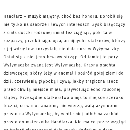
Handlarz – mużyk majętny, choć bez honoru. Dorobił się
nie tylko na szabrze i lewych interesach. Zysk brzęczący
z ciała doczki rodzonej śmiał też ciągnąć, póki ta w
rozpaczy, przeklinając ojca, armijnych i stalkerów, którzy
z jej wdzięków korzystali, nie dała nura w Wyżymaczkę.
Ostał się z niej jeno krwawy strzęp. Od tamtej to pory
Wyżymaczka zwana jest Wyżymaczką. Krasna płachta
dziewczęcej skóry leży w anomalii pośród gołej ziemi do
dziś, czerwienią głęboką i żywą, jakby tragiczna rzecz
przed chwilą miejsce miała, przywołując echo rzuconej
klątwy. Przesądne stalkerstwo omija to miejsce szeroko,
lecz ci, co w moc anatemy nie wierzą, walą azymutem
prosto na Wyżymaczkę, by wedle niej odbić na zachód
prosto do matecznika Handlarza. Nie ma co przez wzgląd