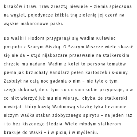
krzaków i traw. Traw zresztą niewiele – ziemia spieczona
na węgiel, pojedyncze źdźbła tną zielenią jej czerń na
wąskie makaronowe paski.
Do Waśki i Fiodora przygarnął się Wadim Kulawiec
pospołu z Szarym Miszką. O Szarym Miszcze wiele skazać
się nie da – stąd nijakoszare przezwanie na stalkerskim
chrzcie mu nadano. Wadim z kolei to persona tematów
pełna jak brzuchaty Handlarz pełen kartoszek i słoniny.
Zasłużył na całą noc gadania o nim – nie tyle o tym,
czego dokonał, ile o tym, co on sam sobie przypisuje, a w
co nikt wierzyć już mu nie wierzy... chyba, że stalkerski
nowicjat, który każdą Wadimową skazkę łyka bezumnie
niczym Waśka stakan zdobycznego spirytu – na jeden raz
i to bez kiszonego śledzia. Wiele młodym stalkerom
brakuje do Waśki – i w piciu, i w myśleniu.