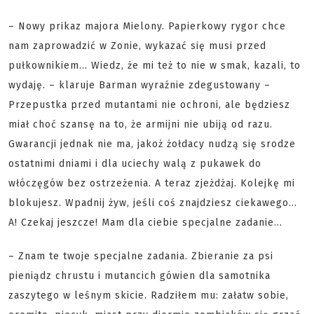
– Nowy prikaz majora Mielony. Papierkowy rygor chce
nam zaprowadzić w Zonie, wykazać się musi przed
pułkownikiem... Wiedz, że mi też to nie w smak, kazali, to
wydaję. – klaruje Barman wyraźnie zdegustowany –
Przepustka przed mutantami nie ochroni, ale będziesz
miał choć szansę na to, że armijni nie ubiją od razu.
Gwarancji jednak nie ma, jakoż żołdacy nudzą się srodze
ostatnimi dniami i dla uciechy walą z pukawek do
włóczęgów bez ostrzeżenia. A teraz zjeżdżaj. Kolejkę mi
blokujesz. Wpadnij żyw, jeśli coś znajdziesz ciekawego...
A! Czekaj jeszcze! Mam dla ciebie specjalne zadanie...
– Znam te twoje specjalne zadania. Zbieranie za psi
pieniądz chrustu i mutancich gówien dla samotnika
zaszytego w leśnym skicie. Radziłem mu: załatw sobie,