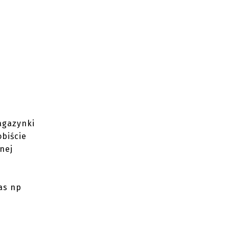
agazynki
obiście
nej
as np