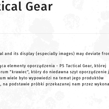
ical Gear
al and its display (especially images) may deviate fr
ąca elementy oporządzenia - PS Tactical Gear, której
forum "krawiec", który do niedawna szył oporządzenie 
orum wiele było wypowiedzi na temat jego produktów
ę, na podstawie próbki przekazanej nam przez wykon