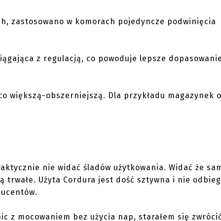
ach, zastosowano w komorach pojedyncze podwinięcia
iągająca z regulacją, co powoduje lepsze dopasowani
co większą-obszerniejszą. Dla przykładu magazynek o
raktycznie nie widać śladów użytkowania. Widać że sa
ą trwałe. Użyta Cordura jest dość sztywna i nie odbie
ducentów.
ic z mocowaniem bez użycia nap, starałem się zwróci