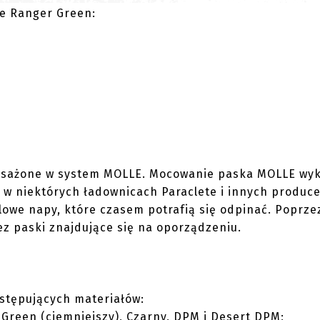
ze Ranger Green:
posażone w system MOLLE. Mocowanie paska MOLLE wy
k w niektórych ładownicach Paraclete i innych produc
owe napy, które czasem potrafią się odpinać. Poprze
ez paski znajdujące się na oporządzeniu.
stępujących materiałów:
v Green (ciemniejszy), Czarny, DPM i Desert DPM;