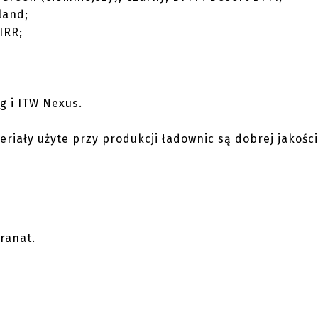
land;
IRR;
g i ITW Nexus.
iały użyte przy produkcji ładownic są dobrej jakości
ranat.