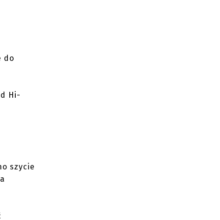
e do
d Hi-
mo szycie
ga
ć