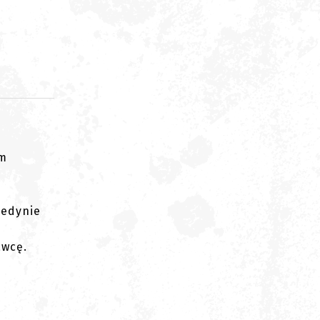
om
jedynie
awcę.