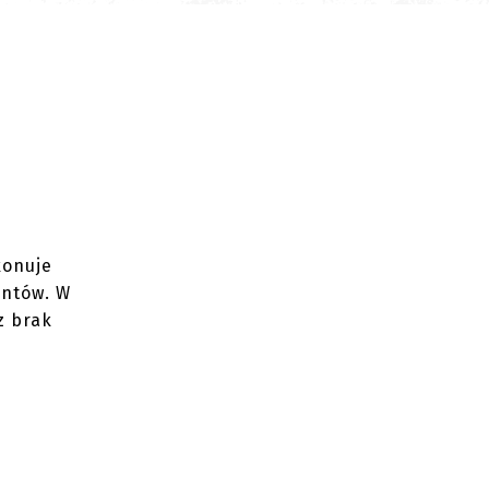
konuje
entów. W
z brak